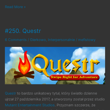
#272.
Read More »
Kącik
Techniczny
nr
#250. Questr
18
6 Comments
/
Gierkowo
,
Interpersonalnie
/
mefistowy
Questr
to bardzo unikatowy tytuł, który światło dzienne
ujrzał 27 października 2017, a stworzony został przez studio
Mutant Entertainment Studios
. Przyznam szczerze, że