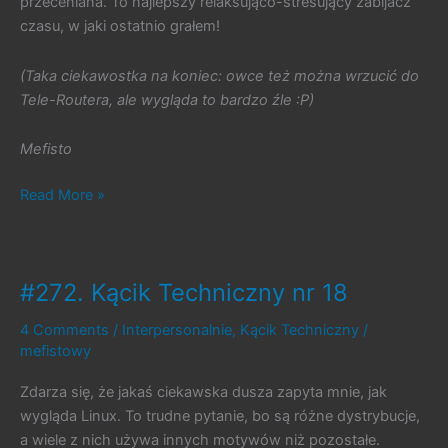
przeceniana. To najlepszy relaksująco-stresujący zabijacz
czasu, w jaki ostatnio grałem!
(Taka ciekawostka na koniec: owce też można wrzucić do
Tele-Routera, ale wygląda to bardzo źle :P)
Mefisto
#288.
Read More »
Grow
Home
#272. Kącik Techniczny nr 18
4 Comments
/
Interpersonalnie
,
Kącik Techniczny
/
mefistowy
Zdarza się, że jakaś ciekawska dusza zapyta mnie, jak
wygląda Linux. To trudne pytanie, bo są różne dystrybucje,
a wiele z nich używa innych motywów niż pozostałe.