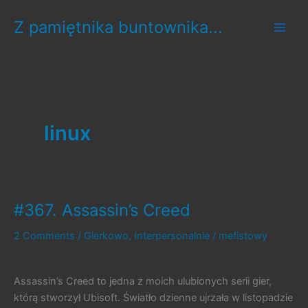
Skip
Z pamiętnika buntownika...
to
content
linux
#367. Assassin’s Creed
2 Comments
/
Gierkowo
,
Interpersonalnie
/
mefistowy
Assassin’s Creed to jedna z moich ulubionych serii gier,
którą stworzył Ubisoft. Światło dzienne ujrzała w listopadzie