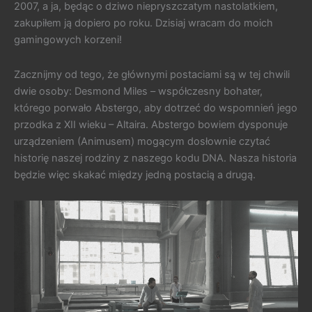
2007, a ja, będąc o dziwo niepryszczatym nastolatkiem,
zakupiłem ją dopiero po roku. Dzisiaj wracam do moich
gamingowych korzeni!
Zacznijmy od tego, że głównymi postaciami są w tej chwili
dwie osoby: Desmond Miles – współczesny bohater,
którego porwało Abstergo, aby dotrzeć do wspomnień jego
przodka z XII wieku – Altaira. Abstergo bowiem dysponuje
urządzeniem (Animusem) mogącym dosłownie czytać
historię naszej rodziny z naszego kodu DNA. Nasza historia
będzie więc skakać między jedną postacią a drugą.