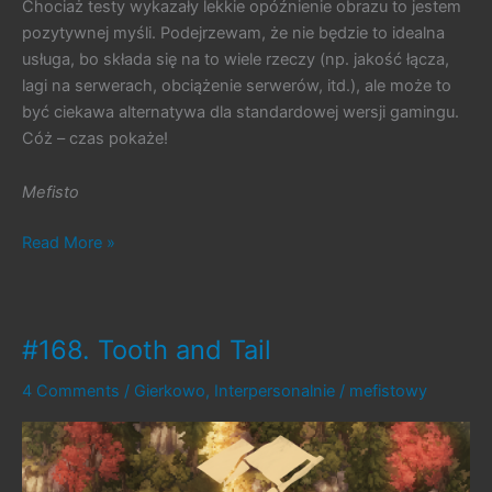
Chociaż testy wykazały lekkie opóźnienie obrazu to jestem
pozytywnej myśli. Podejrzewam, że nie będzie to idealna
usługa, bo składa się na to wiele rzeczy (np. jakość łącza,
lagi na serwerach, obciążenie serwerów, itd.), ale może to
być ciekawa alternatywa dla standardowej wersji gamingu.
Cóż – czas pokaże!
Mefisto
#183.
Read More »
Kącik
Techniczny
nr
#168. Tooth and Tail
7
4 Comments
/
Gierkowo
,
Interpersonalnie
/
mefistowy