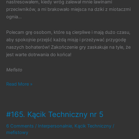
nastresowałem, kiedy wróg zalewał mnie lawinami
przeciwników, a mi brakowało miejsca na dziki z miotaczmi
ognia…
Polecam grę osobom, które są cierpliwe i mają dużo czasu,
aby spokojnie przejść każdą misję i przeżywać przygodę
naszych bohaterów! Zakończenie gry zaskakuje na tyle, że
jest warte dotrwania do końca!
Mefisto
#168.
Read More »
Tooth
and
Tail
#165. Kącik Techniczny nr 5
6 Comments
/
Interpersonalnie
,
Kącik Techniczny
/
mefistowy