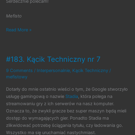
Serdecznie polecam!
Mefisto
#250.
Read More »
Questr
#183. Kącik Techniczny nr 7
9 Comments
/
Interpersonalnie
,
Kącik Techniczny
/
mefistowy
Dotarły do mnie ostatnio wieści o tym, że Google stworzyło
usługę gamingową o nazwie
Stadia
, która polega na
streamowaniu gry z ich serwerów na nasz komputer.
Oznacza to, że zwykli gracze bez super maszyn będą mieli
dostęp do wymagających gier. Ponadto Stadia ma
zlikwidować potrzebę ściągania tytułu, czy ładowania go.
Wszystko ma się uruchamiać nastychmiast.