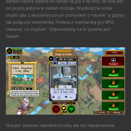
bardzo ciężko będzie mi opisać tą grę z tej racji, że ona jest
po prostu jedyna w swoim rodzaju. Wyobraźcie sobie
studio gier z ekscentrycznym pomysłem o nazwie “a gdyby
tak połączyć mechanikę Tindera z mechaniką gry RPG;
ciekawe, co wyjdzie”. Odpowiedzią na to pytanie jest
Questr.
Gra jest zarazem banalnie prosta, ale też niesamowicie