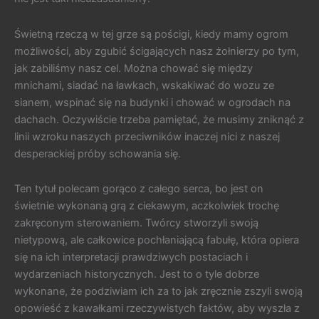
Świetną rzeczą w tej grze są pościgi, kiedy mamy ogrom
możliwości, aby zgubić ścigających nasz żołnierzy po tym,
jak zabiliśmy nasz cel. Można chować się między
mnichami, siadać na ławkach, wskakiwać do wozu ze
sianem, wspinać się na budynki i chować w ogrodach na
dachach. Oczywiście trzeba pamiętać, że musimy zniknąć z
linii wzroku naszych przeciwników inaczej nici z naszej
desperackiej próby schowania się.
Ten tytuł polecam gorąco z całego serca, bo jest on
świetnie wykonaną grą z ciekawym, aczkolwiek trochę
zakręconym sterowaniem. Twórcy stworzyli swoją
nietypową, ale całkowice pochłaniającą fabułę, która opiera
się na ich interpretacji prawdziwych postaciach i
wydarzeniach historycznych. Jest to o tyle dobrze
wykonane, że podziwiam ich za to jak zręcznie zszyli swoją
opowieść z kawałkami rzeczywistych faktów, aby wyszła z