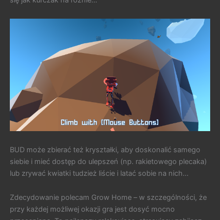
się jak kurczak na rożnie…
BUD może zbierać też kryształki, aby doskonalić samego
siebie i mieć dostęp do ulepszeń (np. rakietowego plecaka)
lub zrywać kwiatki tudzież liście i latać sobie na nich…
Zdecydowanie polecam Grow Home – w szczególności, że
przy każdej możliwej okazji gra jest dosyć mocno