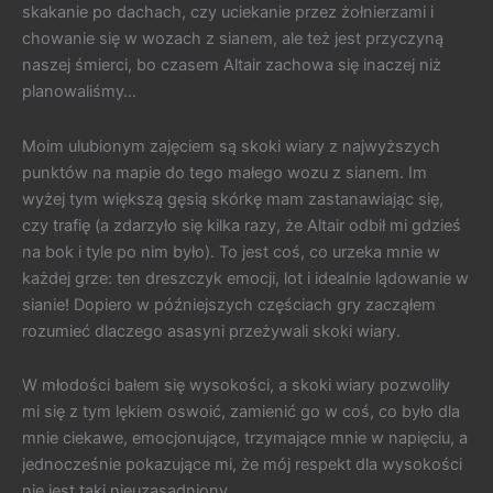
skakanie po dachach, czy uciekanie przez żołnierzami i
chowanie się w wozach z sianem, ale też jest przyczyną
naszej śmierci, bo czasem Altair zachowa się inaczej niż
planowaliśmy…
Moim ulubionym zajęciem są skoki wiary z najwyższych
punktów na mapie do tego małego wozu z sianem. Im
wyżej tym większą gęsią skórkę mam zastanawiając się,
czy trafię (a zdarzyło się kilka razy, że Altair odbił mi gdzieś
na bok i tyle po nim było). To jest coś, co urzeka mnie w
każdej grze: ten dreszczyk emocji, lot i idealnie lądowanie w
sianie! Dopiero w późniejszych częściach gry zacząłem
rozumieć dlaczego asasyni przeżywali skoki wiary.
W młodości bałem się wysokości, a skoki wiary pozwoliły
mi się z tym lękiem oswoić, zamienić go w coś, co było dla
mnie ciekawe, emocjonujące, trzymające mnie w napięciu, a
jednocześnie pokazujące mi, że mój respekt dla wysokości
nie jest taki nieuzasadniony.