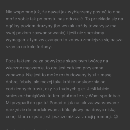
Nie wspomnę już, że nawet jak wybierzemy postać to ona
może sobie tak po prostu nas odrzucić. To przekłada się na
ogólny poziom drużyny (bo wszak każdy towarzysz ma
swój poziom zaawansowania) i jeśli nie spełniamy
wymagań z tym związanych to znowu zmniejsza się nasza
szansa na kole fortuny.
Poza faktem, że za powyższe skazałbym twórcę na
wieczne męczarnie, to gra jest całkiem przyjemna i
zabawna. Nie jest to może rozbudowany tytuł z masą
dobrej fabuły, ale raczej taka krótka odskocznia od
codziennych trosk, czy za trudnych gier. Jeśli lubicie
śmieszne łamigłówki to ten tytuł może się Wam spodobać.
Mi przypadł do gustu! Ponadto jak na tak zaawansowane
narzędzie do produkowania bólu głowy ma dosyć niską
cenę, która często jest jeszcze niższa z racji promocji. 😉