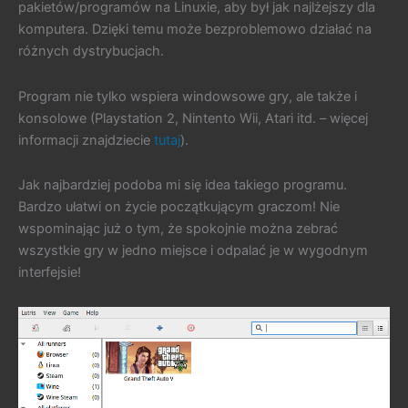
pakietów/programów na Linuxie, aby był jak najlżejszy dla
komputera. Dzięki temu może bezproblemowo działać na
różnych dystrybucjach.
Program nie tylko wspiera windowsowe gry, ale także i
konsolowe (Playstation 2, Nintento Wii, Atari itd. – więcej
informacji znajdziecie
tutaj
).
Jak najbardziej podoba mi się idea takiego programu.
Bardzo ułatwi on życie początkującym graczom! Nie
wspominając już o tym, że spokojnie można zebrać
wszystkie gry w jedno miejsce i odpalać je w wygodnym
interfejsie!