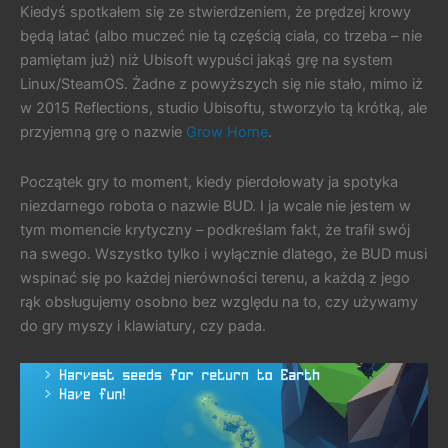
Kiedyś spotkałem się ze stwierdzeniem, że prędzej krowy
będą latać (albo muczeć nie tą częścią ciała, co trzeba – nie
pamiętam już) niż Ubisoft wypuści jakąś grę na system
Linux/SteamOS. Żadne z powyższych się nie stało, mimo iż
w 2015 Reflections, studio Ubisoftu, stworzyło tą krótką, ale
przyjemną grę o nazwie
Grow Home
.
Początek gry to moment, kiedy pierdołowaty ja spotyka
niezdarnego robota o nazwie BUD. I ja wcale nie jestem w
tym momencie krytyczny – podkreślam fakt, że trafił swój
na swego. Wszystko tylko i wyłącznie dlatego, że BUD musi
wspinać się po każdej nierówności terenu, a każdą z jego
rąk obsługujemy osobno bez względu na to, czy używamy
do gry myszy i klawiatury, czy pada.