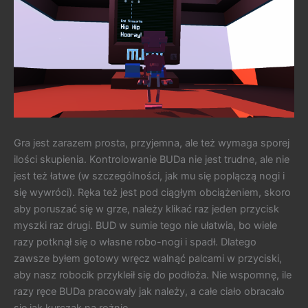
Gra jest zarazem prosta, przyjemna, ale też wymaga sporej
ilości skupienia. Kontrolowanie BUDa nie jest trudne, ale nie
jest też łatwe (w szczególności, jak mu się poplączą nogi i
się wywróci). Ręka też jest pod ciągłym obciążeniem, skoro
aby poruszać się w grze, należy klikać raz jeden przycisk
myszki raz drugi. BUD w sumie tego nie ułatwia, bo wiele
razy potknął się o własne robo-nogi i spadł. Dlatego
zawsze byłem gotowy wręcz walnąć palcami w przyciski,
aby nasz robocik przykleił się do podłoża. Nie wspomnę, ile
razy ręce BUDa pracowały jak należy, a całe ciało obracało