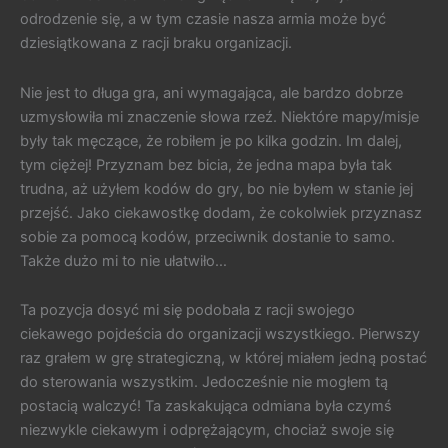
odrodzenie się, a w tym czasie nasza armia może być
dziesiątkowana z racji braku organizacji.
Nie jest to długa gra, ani wymagająca, ale bardzo dobrze
uzmysłowiła mi znaczenie słowa rzeź. Niektóre mapy/misje
były tak męczące, że robiłem je po kilka godzin. Im dalej,
tym ciężej! Przyznam bez bicia, że jedna mapa była tak
trudna, aż użyłem kodów do gry, bo nie byłem w stanie jej
przejść. Jako ciekawostkę dodam, że cokolwiek przyznasz
sobie za pomocą kodów, przeciwnik dostanie to samo.
Także dużo mi to nie ułatwiło…
Ta pozycja dosyć mi się podobała z racji swojego
ciekawego pojdeścia do organizacji wszystkiego. Pierwszy
raz grałem w grę strategiczną, w której miałem jedną postać
do sterowania wszystkim. Jedocześnie nie mogłem tą
postacią walczyć! Ta zaskakująca odmiana była czymś
niezwykle ciekawym i odprężającym, chociaż swoje się