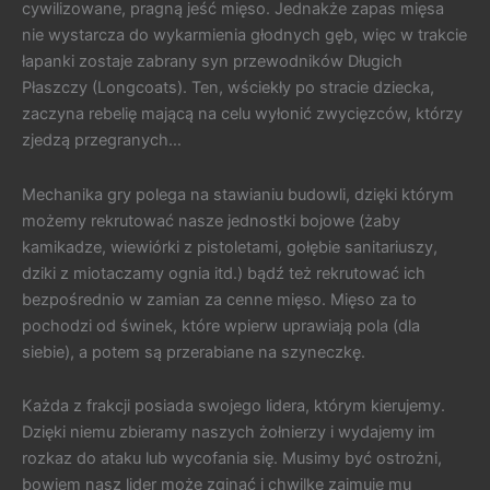
cywilizowane, pragną jeść mięso. Jednakże zapas mięsa
nie wystarcza do wykarmienia głodnych gęb, więc w trakcie
łapanki zostaje zabrany syn przewodników Długich
Płaszczy (Longcoats). Ten, wściekły po stracie dziecka,
zaczyna rebelię mającą na celu wyłonić zwycięzców, którzy
zjedzą przegranych…
Mechanika gry polega na stawianiu budowli, dzięki którym
możemy rekrutować nasze jednostki bojowe (żaby
kamikadze, wiewiórki z pistoletami, gołębie sanitariuszy,
dziki z miotaczamy ognia itd.) bądź też rekrutować ich
bezpośrednio w zamian za cenne mięso. Mięso za to
pochodzi od świnek, które wpierw uprawiają pola (dla
siebie), a potem są przerabiane na szyneczkę.
Każda z frakcji posiada swojego lidera, którym kierujemy.
Dzięki niemu zbieramy naszych żołnierzy i wydajemy im
rozkaz do ataku lub wycofania się. Musimy być ostrożni,
bowiem nasz lider może zginąć i chwilkę zajmuje mu