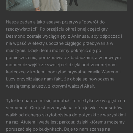
Nasze zadania jako asasyn przerywa “powrót do
rzeczywistości”. Po przejściu określonej części gry
Desmond zostaje wyciągnięty z Animusa, aby odpocząć i
nie wpaść w efekty uboczne ciągłęgo przebywania w
maszynie. Dzięki temu możemy pokręcić się po
pomieszczeniu, porozmawiać z badaczami, a w pewnym
momencie wyjść ze swojej celi dzięki podrzuconej nam
karteczce z kodem i poczytać prywatne emaile Warrena i
Lucy przybliżające nam fakt, że oboje są nowoczesną
wersją templariuszy, z którymi walczył Altair.
Tytuł ten bardzo mi się podobał i to nie tylko ze względu na
sentyment. Gra jest przemyślana, oferuje wiele sposobów
walki: od cichego skrytobójstwa do potyczki ze wszystkimi
na raz. Atutem i wadą jest parkour, dzięki któremu możemy
poruszać się po budynkach. Daje to nam szansę na