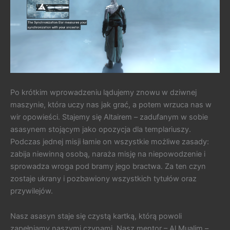
Po krótkim wprowadzeniu lądujemy znowu w dziwnej
maszynie, która uczy nas jak grać, a potem wrzuca nas w
wir opowieści. Stajemy się Altairem – zadufanym w sobie
asasynem stojącym jako opozycja dla templariuszy.
Podczas jednej misji łamie on wszystkie możliwe zasady:
zabija niewinną osobą, naraża misję na niepowodzenie i
sprowadza wroga pod bramy jego bractwa. Za ten czyn
zostaje ukrany i pozbawiony wszystkich tytułów oraz
przywilejów.
Nasz asasyn staje się czystą kartką, którą powoli
zapełniamy naszymi czynami. Nasz mentor – Al Mualim –