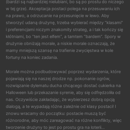
(bardzi są najbardziej nielubiani, bo są po prostu do niczego
w tej grze). Akceptacja postaci polega na przesuwaniu ich
na prawo, a odrzucanie na przesunięcie w lewo. Aby
stworzyć udaną drużynę, trzeba wybierać między “klasami”
i preferencjami niczym znakomity strateg, a i tak kończy się
kłótniami, bo “ten jest elfem”, a tamtem “bardem”. Spory w
drużynie obniżają morale, a niskie morale oznaczają, że
mamy mniejszą szansę na trafienie zwycięstwa w kole
fortuny na koniec zadania.
Morale można podbudowywać poprzez wydarzenia, które
pojawiają się na naszej drodze np. pokonanie ogrów,
rozwiązanie dylematu ducha chcącego dostać cukierka na
Halloween lub przekazanie syrenie, aby się odfrędzoliła od
nas. Oczywiście zakładając, że wybierzesz dobrą opcją
dialogą, a te wypadają różne zależnie od klasy postaci! I
znowu wracamy do początku: postacie muszą być
różnorodne, aby móc zareagować na różne konflikty, więc
tworzenie drużyny to jest po prostu gra na loterii…