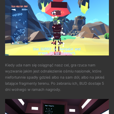
Kiedy uda nam się osiągnąć nasz cel, gra rzuca nam
wyzwanie jakim jest odnalezienie ośmiu nasionek, które
niefortunnie spadły gdzieś albo na sam dół, albo na jakieś
latające fragmenty terenu. Po zebraniu ich, BUD dostaje 5
dni wolnego w ramach nagrody.