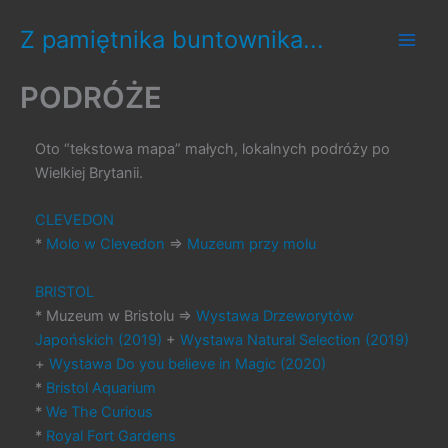
Skip
Z pamiętnika buntownika...
to
content
PODRÓŻE
Oto “tekstowa mapa” małych, lokalnych podróży po
Wielkiej Brytanii.
CLEVEDON
*
Molo w Clevedon
=>
Muzeum przy molu
BRISTOL
* Muzeum w Bristolu =>
Wystawa Drzeworytów
Japońskich (2019)
+
Wystawa Natural Selection (2019)
+
Wystawa Do you believe in Magic (2020)
*
Bristol Aquarium
*
We The Curious
*
Royal Fort Gardens