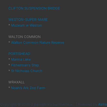
CLIFTON SUSPENSION BRIDGE
WESTON-SUPER-MARE
*
Muzeum w Weston
WALTON COMMON
*
Walton Common Nature Reserve
PORTISHEAD
*
Marina Lake
*
Fisherman’s Step
*
St Nicholas Church
WRAXALL
*
Noah’s Ark Zoo Farm
Copyright © 2026 Z pamiętnika buntownika... | Powered by
Astra