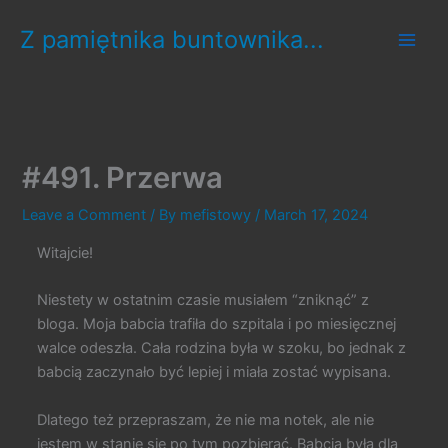
Skip
Z pamiętnika buntownika...
to
content
#491. Przerwa
Leave a Comment
/ By
mefistowy
/
March 17, 2024
Witajcie!
Niestety w ostatnim czasie musiałem “zniknąć” z
bloga. Moja babcia trafiła do szpitala i po miesięcznej
walce odeszła. Cała rodzina była w szoku, bo jednak z
babcią zaczynało być lepiej i miała zostać wypisana.
Dlatego też przepraszam, że nie ma notek, ale nie
jestem w stanie się po tym pozbierać. Babcia była dla