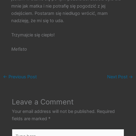
mnie jak matka i nie potrafię się pogodzić z jej
odejściem. Postaram się niedługo wrócić, mam
nadzieję, że mi się to uda.
Trzymajcie się ciepło!
Mefisto
←
Previous Post
Next Post
→
Leave a Comment
Your email address will not be published.
Required
fields are marked
*
Type