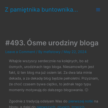
Skip
Z pamiętnika buntownika...
to
content
#493. Ósme urodziny bloga
Leave a Comment
/ By
mefistowy
/
May 22, 2024
Witajcie wszyscy serdecznie na kolejnych, bo aż
ósmych, urodzinach tego bloga. Niesamowitym jest
fakt, iż ten blog ma już osiem lat. Za dwa lata minie
dekada, a za dekadę blog będzie pełnoletni. Przyznam,
że choć czasem bywa ciężko, to jednak tego typu
momenty motywują do dalszego blogowania. 🙂
Zgodnie z tradycją odsłyam Was do
pierwszej notki
na
blogu, a dalej do
pierwszych
,
drugich
,
trzecich
,