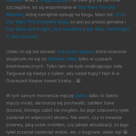
Republic
wraz z
drugą częścią
– te dwie gry są dla mnie
szczególne, bo są wspomniane w
Star Wars The Old
Republic
, którą namiętnie opisuję na blogu. Mam też
LEGO
Star Wars The Complete Saga
, co jest po prostu genialne i
Star Wars Jedi Knight: Jedi Academy
i
Star Wars Jedi Knight
II: Jedi Outcast
.
Udało mi się też dorwać
Graveyard Keeper
, które strasznie
skojarzyło mi się ze
Stardew Valley
tylko w czasach
średniowiecznych. Tylko tam nie było strajkującego osła.
Targował się kiedyś z osłem, aby oddał trupy? Nie? A w
Graveyard Keeper nawet trzeba… 😀
W tym samym momencie męczę
Sekiro
(albo to Sekiro
męczy mnie), ale muszę się pochwalić: zabiłem byka
(bossa), którego zabić nie mogłem, bo jego szacowny tyłek
zasłaniał mi większość ekranu. Nie wiem, czy to kwestia
przerwy, jaką sobie zrobiłem, czy jakiejś aktualizacji, że jego
tyłek przestał zasłaniać widok, ale, o bogowie, udało się! 😀