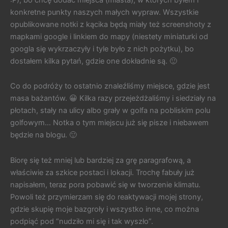
konkretne punkty naszych małych wypraw. Wszystkie
opublikowane notki z kącika będą miały też screenshoty z
mapkami google i linkiem do mapy (niestety miniaturki od
googla się wykrzaczyły i tyle było z nich pożytku), bo
dostałem kilka pytań, gdzie one dokładnie są. 🙂
Co do podróży to ostatnio znaleźliśmy miejsce, gdzie jest
masa bażantów. 😀 Kilka razy przejeżdżaliśmy i siedziały na
płotach, stały na ulicy albo grały w golfa na pobliskim polu
golfowym… Notka o tym miejscu już się pisze i niebawem
będzie na blogu. 🙂
Biorę się też mniej lub bardziej za grę paragrafową, a
właściwie za szkice postaci i lokacji. Trochę fabuły już
napisałem, teraz pora pobawić się w tworzenie klimatu.
Powoli też przymierzam się do reaktywacji mojej strony,
gdzie skupię moje bazgroły i wszystko inne, co można
podpiąć pod “nudziło mi się i tak wyszło”.