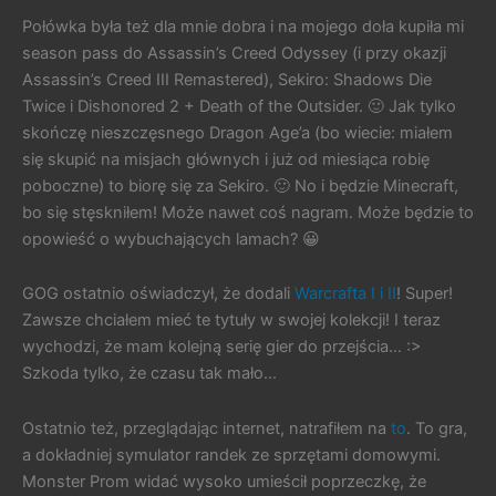
Połówka była też dla mnie dobra i na mojego doła kupiła mi
season pass do Assassin’s Creed Odyssey (i przy okazji
Assassin’s Creed III Remastered), Sekiro: Shadows Die
Twice i Dishonored 2 + Death of the Outsider. 🙂 Jak tylko
skończę nieszczęsnego Dragon Age’a (bo wiecie: miałem
się skupić na misjach głównych i już od miesiąca robię
poboczne) to biorę się za Sekiro. 🙂 No i będzie Minecraft,
bo się stęskniłem! Może nawet coś nagram. Może będzie to
opowieść o wybuchających lamach? 😀
GOG ostatnio oświadczył, że dodali
Warcrafta I i II
! Super!
Zawsze chciałem mieć te tytuły w swojej kolekcji! I teraz
wychodzi, że mam kolejną serię gier do przejścia… :>
Szkoda tylko, że czasu tak mało…
Ostatnio też, przeglądając internet, natrafiłem na
to
. To gra,
a dokładniej symulator randek ze sprzętami domowymi.
Monster Prom widać wysoko umieścił poprzeczkę, że