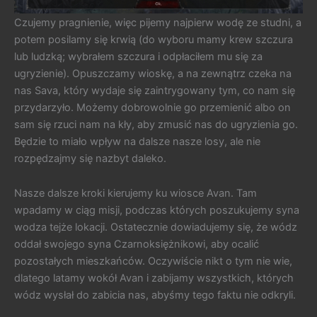
Czujemy pragnienie, więc pijemy najpierw wodę ze studni, a
potem posilamy się krwią (do wyboru mamy krew szczura
lub ludzką; wybrałem szczura i odpłaciłem mu się za
ugryzienie). Opuszczamy wioskę, a na zewnątrz czeka na
nas Sava, który wydaje się zaintrygowany tym, co nam się
przydarzyło. Możemy dobrowolnie go przemienić albo on
sam się rzuci nam na kły, aby zmusić nas do ugryzienia go.
Będzie to miało wpływ na dalsze nasze losy, ale nie
rozpędzajmy się nazbyt daleko.
Nasze dalsze kroki kierujemy ku wiosce Avan. Tam
wpadamy w ciąg misji, podczas których poszukujemy syna
wodza tejże lokacji. Ostatecznie dowiadujemy się, że wódz
oddał swojego syna Czarnoksiężnikowi, aby ocalić
pozostałych mieszkańców. Oczywiście nikt o tym nie wie,
dlatego latamy wokół Avan i zabijamy wszystkich, których
wódz wysłał do zabicia nas, abyśmy tego faktu nie odkryli.