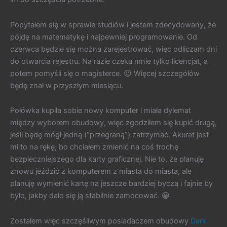
Popytałem się w sprawie studiów i jestem zdecydowany, że
pójdę na matematykę i najpewniej programowanie. Od
czerwca będzie się można zarejestrować, więc odliczam dni
do otwarcia rejestru. Na razie czeka mnie tylko licencjat, a
potem pomyśli się o magisterce. 😉 Więcej szczegółów
będę znał w przyszłym miesiącu.
Połówka kupiła sobie nowy komputer i miała dylemat
między wyborem obudowy, więc zgodziłem się kupić drugą,
jeśli będę mógł jedną (“przegraną”) zatrzymać. Akurat jest
mi to na rękę, bo chciałem zmienić na coś trochę
bezpieczniejszego dla karty graficznej. Nie to, że planuję
znowu jeździć z komputerem z miasta do miasta, ale
planuję wymienić kartę na jeszcze bardziej byczą i fajnie by
było, jakby dało się ją stabilnie zamocować. 😀
Zostałem więc szczęśliwym posiadaczem obudowy
Dark