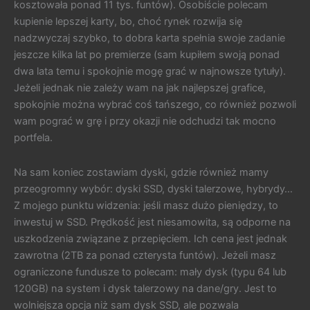
kosztowała ponad 11 tys. funtów). Osobiście polecam
kupienie lepszej karty, bo, choć rynek rozwija się
nadzwyczaj szybko, to dobra karta spełnia swoje zadanie
jeszcze kilka lat po premierze (sam kupiłem swoją ponad
dwa lata temu i spokojnie mogę grać w najnowsze tytuły).
Jeżeli jednak nie zależy wam na jak najlepszej grafice,
spokojnie można wybrać coś tańszego, co również pozwoli
wam pograć w grę i przy okazji nie odchudzi tak mocno
portfela.
Na sam koniec zostawiam dyski, gdzie również mamy
przeogromny wybór: dyski SSD, dyski talerzowe, hybrydy…
Z mojego punktu widzenia: jeśli masz dużo pieniędzy, to
inwestuj w SSD. Prędkość jest niesamowita, są odporne na
uszkodzenia związane z przepięciem. Ich cena jest jednak
zawrotna (2TB za ponad czterysta funtów). Jeżeli masz
ograniczone fundusze to polecam: mały dysk (typu 64 lub
120GB) na system i dysk talerzowy na dane/gry. Jest to
wolniejsza opcja niż sam dysk SSD, ale pozwala