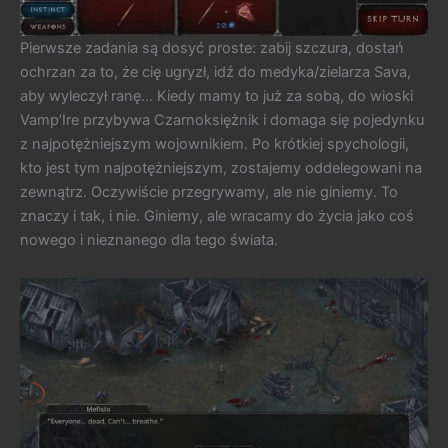
Pierwsze zadania są dosyć proste: zabij szczura, dostań
ochrzan za to, że cię ugryzł, idź do medyka/zielarza Sava,
aby wyleczył ranę… Kiedy mamy to już za sobą, do wioski
Vamp’Ire przybywa Czarnoksiężnik i domaga się pojedynku
z najpotężniejszym wojownikiem. Po krótkiej spychologii,
kto jest tym najpotężniejszym, zostajemy oddelegowani na
zewnątrz. Oczywiście przegrywamy, ale nie giniemy. To
znaczy i tak, i nie. Giniemy, ale wracamy do życia jako coś
nowego i nieznanego dla tego świata.