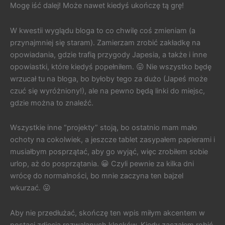
Mogę iść dalej! Może nawet kiedyś ukończę tą grę!
W kwestii wyglądu bloga to co chwilę coś zmieniam (a
przynajmniej się staram). Zamierzam zrobić zakładkę na
opowiadania, gdzie trafią przygody Japesia, a także i inne
opowiastki, które kiedyś popełniłem. 😛 Nie wszystko będę
wrzucał tu na bloga, bo byłoby tego za dużo (Japeś może
czuć się wyróżniony!), ale na pewno będą linki do miejsc,
gdzie można to znaleźć.
Wszystkie inne “projekty” stoją, bo ostatnio mam mało
ochoty na cokolwiek, a jeszcze tablet zasypałem papierami i
musiałbym posprzątać, aby go wyjąć, więc zrobiłem sobie
urlop, aż do posprzątania. 😀 Czyli pewnie za kilka dni
wrócę do normalności, bo mnie zaczyna ten bajzel
wkurzać. 😛
Aby nie przedłużać, skończę ten wpis miłym akcentem w
postaci zdjęcia rozwalanych klocków. Kiedy zacząłem robić