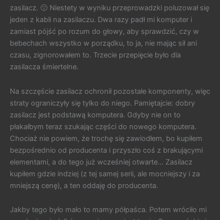
zasilacz. 🙁 Niestety w wyniku przeprowadzki poluzował się
jeden z kabli na zasilaczu. Dwa razy padł mi komputer i
zamiast pójść po rozum do głowy, aby sprawdzić, czy w
bebechach wszystko w porządku, to ja, nie mając sił ani
czasu, zignorowałem to. Trzecie przepięcie było dla
zasilacza śmiertelne.
Na szczęście zasilacz ochronił pozostałe komponenty, więc
straty ograniczyły się tylko do niego. Pamiętajcie: dobry
zasilacz jest podstawą komputera. Gdyby nie on to
płakałbym teraz szukając części do nowego komputera.
Chociaż nie powiem, że trochę się zawiodłem, bo kupiłem
bezpośrednio od producenta i przyszło coś z brakującymi
elementami, a do tego już wcześniej otwarte… Zasilacz
kupiłem gdzie indziej (z tej samej serii, ale mocniejszy i za
mniejszą cenę), a ten oddaję do producenta.
Jakby tego było mało to mamy półpaśca. Potem wróciło mi