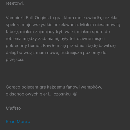
resetowi.
Vampire’s Fall: Origins to gra, która mnie uwiodła, urzekła i
spełniła moje wszystkie oczekiwania. Miałem niesamowitą
fabułę, miałem zajmujący tryb walki, miałem sporo do
robienia między zadaniami, były też dziwne misje i
pokręcony humor. Bawiłem się przednio i będę bawił się
dalej, bo wciąż mam nowe, trudniejsze poziomy do
przejścia.
Gorąco polecam grę każdemu fanowi wampirów,
oldschoolowych gier i… czosnku. 😛
Mefisto
#386.
Read More »
Vampire’s