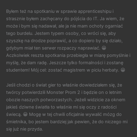
Byłem też na spotkaniu w sprawie apprenticeshipu i
strasznie byłem zachęcany do pójścia do IT. Ja wiem, że
może i bym się nadawał, ale ja nie mam ochoty ogarniać
tego burdelu. Jestem typem osoby, co wróci się, aby
szyszkę na drodze poprawić, a co dopiero by się działo,
gdybym miał ten serwer rozpaczy naprawiać. 😀
Aczkolwiek reszta spotkania przebiegła w miarę pomyślnie i
myślę, że dam radę. Jeszcze tylko formalności i zostanę
studentem! Mój cel: zostać magistrem w piciu herbaty. 😀
Jeśli chodzi o świat gier to właśnie dowiedziałem się, że
twórcy potwierdzili Monster Prom 2 i będzie on o letnim
obozie naszych potworzastych. Jeżeli widzicie za oknem
jakieś dziwne światła to właśnie mi się oczy z radości
świecą. 😀 Mogę w tej chwili oficjalnie wywalić mózg do
śmietnika, bo jestem bardziej jak pewien, że do niczego mi
się już nie przyda.