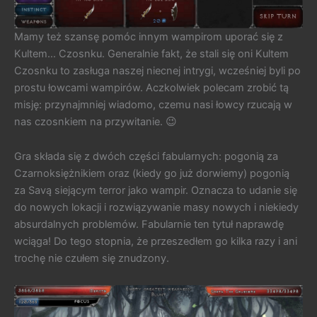
Mamy też szansę pomóc innym wampirom uporać się z
Kultem… Czosnku. Generalnie fakt, że stali się oni Kultem
Czosnku to zasługa naszej niecnej intrygi, wcześniej byli po
prostu łowcami wampirów. Aczkolwiek polecam zrobić tą
misję: przynajmniej wiadomo, czemu nasi łowcy rzucają w
nas czosnkiem na przywitanie. 😉
Gra składa się z dwóch części fabularnych: pogonią za
Czarnoksiężnikiem oraz (kiedy go już dorwiemy) pogonią
za Savą siejącym terror jako wampir. Oznacza to udanie się
do nowych lokacji i rozwiązywanie masy nowych i niekiedy
absurdalnych problemów. Fabularnie ten tytuł naprawdę
wciąga! Do tego stopnia, że przeszedłem go kilka razy i ani
trochę nie czułem się znudzony.