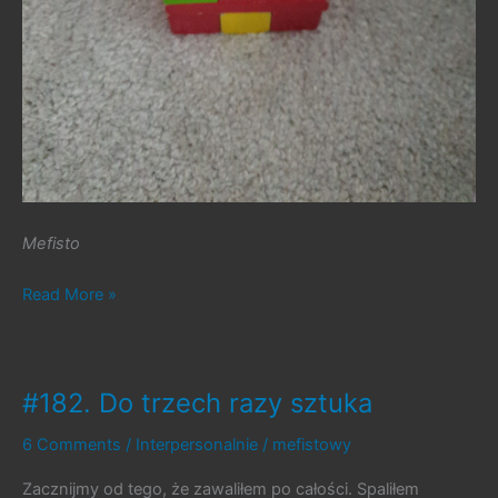
Mefisto
#197.
Read More »
Bez
tytułu
#182. Do trzech razy sztuka
6 Comments
/
Interpersonalnie
/
mefistowy
Zacznijmy od tego, że zawaliłem po całości. Spaliłem