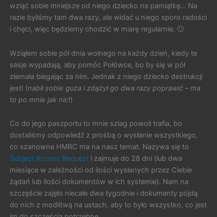
wziąć sobie mniejsze od niego dziecko na pamiątkę… Na
razie byliśmy tam dwa razy, ale widać u niego sporo radości
i chęci, więc będziemy chodzić w miarę regularnie. 🙂
Wziąłem sobie pół dnia wolnego na każdy dzień, kiedy te
sesje wypadają, aby pomóc Połówce, bo by się w pół
złamała biegając za nim. Jednak z niego dziecko destrukcji
jest! (
nabił sobie guza i zdążył go dwa razy poprawić – ma
to po mnie jak nic!
)
Co do jego paszportu to mnie szlag powoli trafia, bo
dostaliśmy odpowiedź z prośbą o wysłanie wszystkiego,
co szanowne HMRC ma na nasz temat. Nazywa się to
Subject Access Request
i zajmuje do 28 dni (lub dwa
miesiące w zależności od ilości wysłanych przez Ciebie
żądań lub ilości dokumentów w ich systemie). Nam na
szczęście zajęło niecałe dwa tygodnie i dokumenty pójdą
do nich z modlitwą na ustach, aby to było wszystko, co jest
im do szczęścia potrzebne.