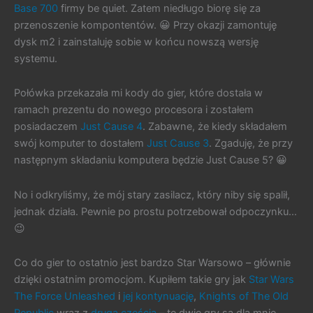
Base 700
firmy be quiet. Zatem niedługo biorę się za
przenoszenie kompontentów. 😀 Przy okazji zamontuję
dysk m2 i zainstaluję sobie w końcu nowszą wersję
systemu.
Połówka przekazała mi kody do gier, które dostała w
ramach prezentu do nowego procesora i zostałem
posiadaczem
Just Cause 4
. Zabawne, że kiedy składałem
swój komputer to dostałem
Just Cause 3
. Zgaduję, że przy
następnym składaniu komputera będzie Just Cause 5? 😀
No i odkryliśmy, że mój stary zasilacz, który niby się spalił,
jednak działa. Pewnie po prostu potrzebował odpoczynku…
😉
Co do gier to ostatnio jest bardzo Star Warsowo – głównie
dzięki ostatnim promocjom. Kupiłem takie gry jak
Star Wars
The Force Unleashed
i
jej kontynuację
,
Knights of The Old