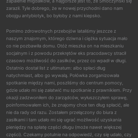
zapalenie migdałków, a najgorsze jest to, że Smoczyński się
zaraził. Tyle dobrego, że w nowej przychodni dano nam
obojgu antybiotyk, bo byłoby z nami kiepsko.
Pomimo zdrowotnych przebojów lataliśmy jeszcze z
naszym znajomym, którego dziwna i ciężka sytuacja mało
co nie pozbawiła domu. Otóż mieszka on na mieszkaniu
socjalnym i z powodu przekrętów eks pracodawcy stracił
czasowo możliwość do zasiłków, przez co wpadł w długi.
Ostatnio dostał list z ultimatum: albo spłaci dług
natychmiast, albo go wywalą. Połówka zorganizowała
spotkanie między nami, poszliśmy do centrum pomocy,
gdzie udało mi się załatwić mu spotkanie z prawnikiem. Przy
okazji zadzwoniłem do zarządców, wyłuszczyłem sprawę,
poinformowałem ich, że znajomy chce ten dług spłacić, ale
nie da rady od razu. Zostałem przełączony do biura z
zasiłkami i tam udało mi się ugrać możliwość uzyskania
pieniędzy na spłatę części długu (może nawet większej
części). Czekamy potulnie na odpowiedź, czy się udało, czy