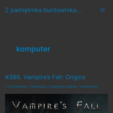
Skip
Z pamiętnika buntownika...
to
content
komputer
#386. Vampire’s Fall: Origins
2 Comments
/
Gierkowo
,
Interpersonalnie
/
mefistowy