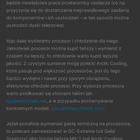
będzie niewłaściwa praca przetwornicy zasilacza (co np.
przyczynia się do dostarczania nieprawidłowego zasilania
do komponentów i ich uszkodzeń – w ten sposób można
uszkodzić dyski talerzowe).
Idąc dalej wybieramy procesor i chłodzenie dla niego.
Jakkolwiek procesor można kupić tańszy i wymienić z
czasem na lepszy, to chłodzenie warto kupić lepszej
jakości. Z czystym sumienie mogę polecić Arctic Cooling,
które pasuje pod większość procesorów, jest do tego
bardzo wydajne i nawet przy sporym obciążeniu,
efektywnie chłodziło procesor. Przy wyborze procesora
warto posiłkować się stronami takimi jak:
cpubenchmark.net
, a w przypadku porównywania
konkretnych modeli:
cpu.userbenchmark.com
.
Jeżeli potraficie wymieniać pastę termiczną na procesorze,
to polecam zainwestować w GC-Extreme (od Gelid
Solutions) albo trochę tańszą MX-2 (od Arctic Cooling).