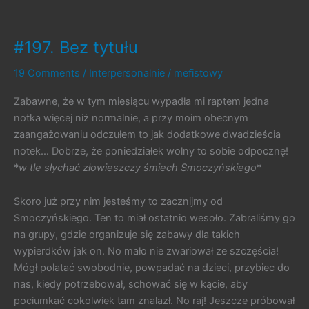
Fall:
Origins
#197. Bez tytułu
19 Comments
/
Interpersonalnie
/
mefistowy
Zabawne, że w tym miesiącu wypadła mi raptem jedna
notka więcej niż normalnie, a przy moim obecnym
zaangażowaniu odczułem to jak dodatkowe dwadzieścia
notek… Dobrze, że poniedziałek wolny to sobie odpocznę!
*
w tle słychać złowieszczy śmiech Smoczyńskiego
*
Skoro już przy nim jesteśmy to zacznijmy od
Smoczyńskiego. Ten to miał ostatnio wesoło. Zabraliśmy go
na grupy, gdzie organizuje się zabawy dla takich
wypierdków jak on. No mało nie zwariował ze szczęścia!
Mógł polatać swobodnie, powpadać na dzieci, przybiec do
nas, kiedy potrzebował, schować się w kącie, aby
pociumkać cokolwiek tam znalazł. No raj! Jeszcze próbował