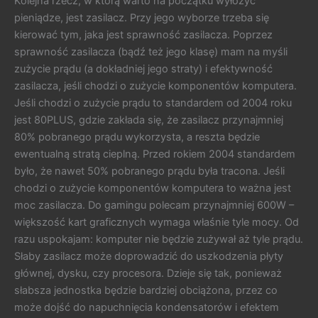
Kolejna rzecz, w którą warto na początku wyłożyć
pieniądze, jest zasilacz. Przy jego wyborze trzeba się
kierować tym, jaka jest sprawność zasilacza. Poprzez
sprawność zasilacza (bądź też jego klasę) mam na myśli
zużycie prądu (a dokładniej jego straty) i efektywność
zasilacza, jeśli chodzi o zużycie komponentów komputera.
Jeśli chodzi o zużycie prądu to standardem od 2004 roku
jest 80PLUS, gdzie zakłada się, że zasilacz przynajmniej
80% pobranego prądu wykorzysta, a reszta będzie
ewentualną stratą cieplną. Przed rokiem 2004 standardem
było, że nawet 50% pobranego prądu była tracona. Jeśli
chodzi o zużycie komponentów komputera to ważna jest
moc zasilacza. Do gamingu polecam przynajmniej 600W –
większość kart graficznych wymaga właśnie tyle mocy. Od
razu uspokajam: komputer nie będzie zużywał aż tyle prądu.
Słaby zasilacz może doprowadzić do uszkodzenia płyty
głównej, dysku, czy procesora. Dzieje się tak, ponieważ
słabsza jednostka będzie bardziej obciążona, przez co
może dojść do napuchnięcia kondensatorów i efektem