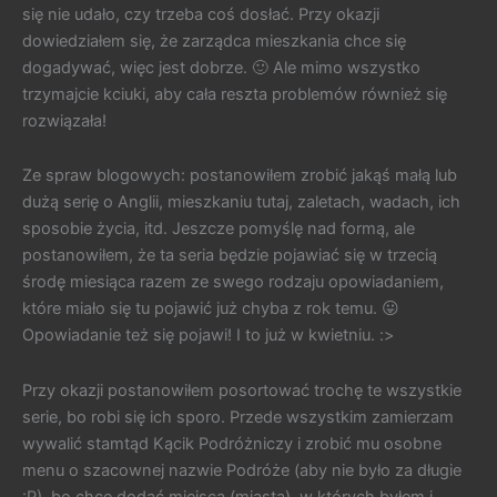
się nie udało, czy trzeba coś dosłać. Przy okazji
dowiedziałem się, że zarządca mieszkania chce się
dogadywać, więc jest dobrze. 🙂 Ale mimo wszystko
trzymajcie kciuki, aby cała reszta problemów również się
rozwiązała!
Ze spraw blogowych: postanowiłem zrobić jakąś małą lub
dużą serię o Anglii, mieszkaniu tutaj, zaletach, wadach, ich
sposobie życia, itd. Jeszcze pomyślę nad formą, ale
postanowiłem, że ta seria będzie pojawiać się w trzecią
środę miesiąca razem ze swego rodzaju opowiadaniem,
które miało się tu pojawić już chyba z rok temu. 😛
Opowiadanie też się pojawi! I to już w kwietniu. :>
Przy okazji postanowiłem posortować trochę te wszystkie
serie, bo robi się ich sporo. Przede wszystkim zamierzam
wywalić stamtąd Kącik Podróżniczy i zrobić mu osobne
menu o szacownej nazwie Podróże (aby nie było za długie
:P), bo chcę dodać miejsca (miasta), w których byłem i