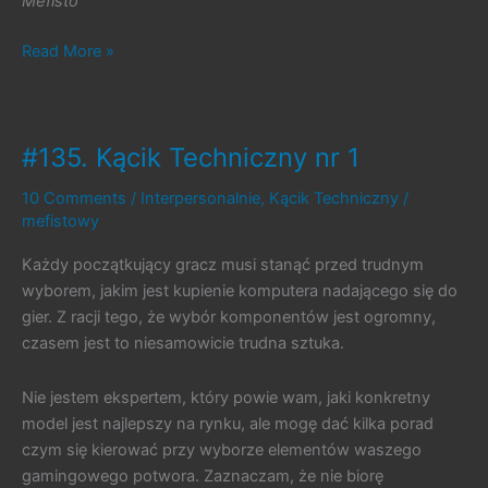
Mefisto
#182.
Read More »
Do
trzech
razy
#135. Kącik Techniczny nr 1
sztuka
10 Comments
/
Interpersonalnie
,
Kącik Techniczny
/
mefistowy
Każdy początkujący gracz musi stanąć przed trudnym
wyborem, jakim jest kupienie komputera nadającego się do
gier. Z racji tego, że wybór komponentów jest ogromny,
czasem jest to niesamowicie trudna sztuka.
Nie jestem ekspertem, który powie wam, jaki konkretny
model jest najlepszy na rynku, ale mogę dać kilka porad
czym się kierować przy wyborze elementów waszego
gamingowego potwora. Zaznaczam, że nie biorę