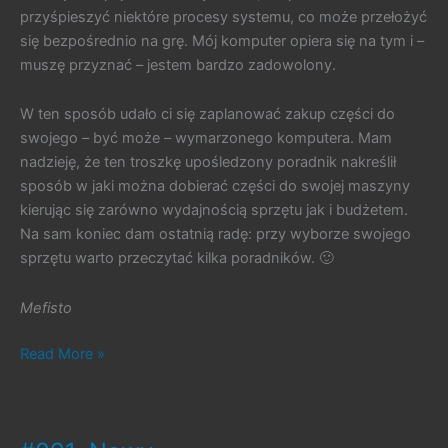
przyśpieszyć niektóre procesy systemu, co może przełożyć
się bezpośrednio na grę. Mój komputer opiera się na tym i –
muszę przyznać – jestem bardzo zadowolony.
W ten sposób udało ci się zaplanować zakup części do
swojego – być może – wymarzonego komputera. Mam
nadzieję, że ten troszkę upośledzony poradnik nakreślił
sposób w jaki można dobierać części do swojej maszyny
kierując się zarówno wydajnością sprzętu jak i budżetem.
Na sam koniec dam ostatnią radę: przy wyborze swojego
sprzętu warto przeczytać kilka poradników. 🙂
Mefisto
#135.
Read More »
Kącik
Techniczny
nr