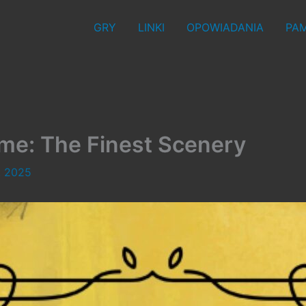
GRY
LINKI
OPOWIADANIA
PAM
me: The Finest Scenery
, 2025