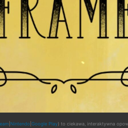
team
|
Nintendo
|
Google Play
) to ciekawa, interaktywna opo