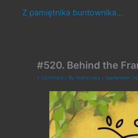
Skip
Z pamiętnika buntownika...
to
content
#520. Behind the Fra
1 Comment
/ By
mefistowy
/
September 14