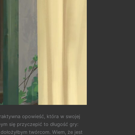
eraktywna opowieść, która w swojej
ym się przyczepić to długość gry:
y dołożyłbym twórcom. Wiem, że jest