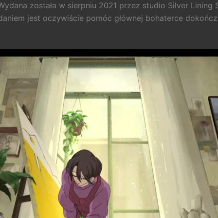
Wydana została w sierpniu 2021 przez studio Silver Lining
daniem jest oczywiście pomóc głównej bohaterce dokończ