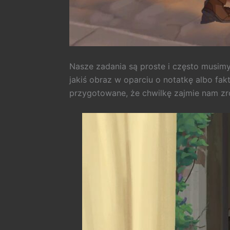
Nasze zadania są proste i często musim
jakiś obraz w oparciu o notatkę albo fa
przygotowane, że chwilkę zajmie nam z