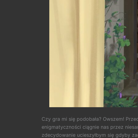
Czy gra mi się podobała? Owszem! Przede
enigmatyczności ciągnie nas przez nies
zdecydowanie ucieszyłbym się gdyby zaga