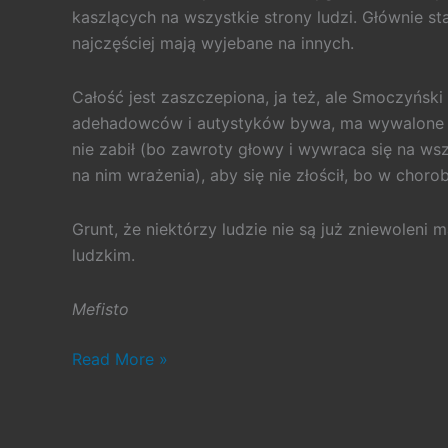
kaszlących na wszystkie strony ludzi. Głównie star
najczęściej mają wyjebane na innych.
Całość jest zaszczepiona, ja też, ale Smoczyński n
adehadowców i autystyków bywa, ma wywalone na 
nie zabił (bo zawroty głowy i wywraca się na wsz
na nim wrażenia), aby się nie złościł, bo w choro
Grunt, że niektórzy ludzie nie są już zniewolen
ludzkim.
Mefisto
#390.
Read More »
Cholera