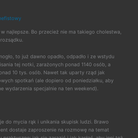
efistowy
 w najlepsze. Bo przecież nie ma takiego cholestwa,
 rozsądku.
mogło, to już dawno opadło, odpadło i ze wstydu
pisania tej notki, zarażonych ponad 1140 osób, a
ponad 10 tys. osób. Nawet tak uparty rząd jak
owych spotkań (ale dopiero od poniedziałku, aby
e wydarzenia specjalnie na ten weekend).
e do mycia rąk i unikania skupisk ludzi. Brawo
ment dostaje zaproszenie na rozmowę na temat
raktyczne: jak się zarazić i jak kasłać, aby inni też