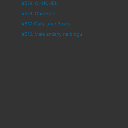
ł
#519. CHUCHEL
o
#518. Chonkers
,
#517. Cats Love Boxes
a
#516. Małe zmiany na blogu
c
o
w
c
i
ą
ż
j
e
s