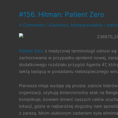
urzędnika
#156. Hitman: Patient Zero
cz.10
4 Comments
/
Gierkowo
,
Interpersonalnie
/
mefi
Patient Zero
z medycznej terminologii odnosi s
zachorowania w przypadku epidemii nowej, zaraź
dodatkowego rozdziału przygód Agenta 47, któr
sektą będącą w posiadaniu niebezpiecznego wiru
Pierwsza misja wydaje się prosta: zabicie lideró
organizacji, szykują śmiercionośny atak na Bang
komplikuje, bowiem śmierć naszych celów urucham
lokacji, gdzie w najbardziej dogodny nam sposó
z zarazą. Moim ulubionym zadaniem była elimimac