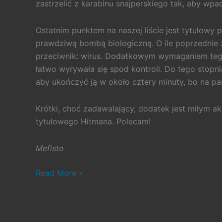
zastrzelić z karabinu snajperskiego tak, aby wpad
Ostatnim punktem na naszej liście jest tytułowy p
prawdziwą bombą biologiczną. O ile poprzednie z
przeciwnik: wirus. Dodatkowym wymaganiem tego 
łatwo wyrywała się spod kontroli. Do tego stopni
aby ukończyć ją w około cztery minuty, bo na pam
Krótki, choć zadawalający, dodatek jest miłym 
tytułowego Hitmana. Polecam!
Mefisto
#156.
Read More »
Hitman:
Patient
Zero