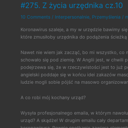
#275. Z życia urzędnika cz.10
10 Comments
/
Interpersonalnie
,
Przemyślenia
/
m
Koronawirus szaleje, a my w urzędzie bawimy się
które zmusiłoby urzędnika do podążenia ścieżką
Nawet nie wiem jak zacząć, bo mi wszystko, co 
schowało się pod ziemię. W Anglii jest, w chwili 
podejrzewa się, że w rzeczywistości jest to już 
angielski poddaje się w końcu idei zakazów mas
ludzie mogli sobie pójść na masowo organizowan
A co robi mój kochany urząd?
Wysyła profesjonalnego emaila, w którym nawołuj
urząd? A skądże! W drugim emailu cały departa
koronawirusa. Pewnie spotkanie zawiera elementy p