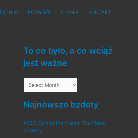
IĘTNIKI
PODRÓŻE
O MNIE
KONTAKT
To co było, a co wciąż
jest ważne
T
o
c
Najnowsze bzdety
o
b
#520. Behind the Frame: The Finest
Scenery
y