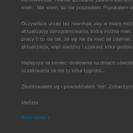
mieli… Nie wiem, bo nie poszedłem. Popukałem s
Oczywiście urząd też nawołuje, aby w miarę mo
aktualizację oprogramowania, którą można mieć ty
pracy (i to nie tak, że się nie da mieć jej zdalni
aktualizacja, więc siedzisz i czekasz kilka godzi
Najlepsze na koniec: dosłownie na dniach oświadc
oczekiwania na nie to kilka tygodni…
Zbuntowałem się i powiedziałem “nie”. Zobaczymy,
Mefisto
#275.
Read More »
Z
życia