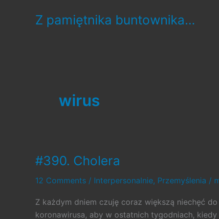
Skip
Z pamiętnika buntownika...
to
content
wirus
#390. Cholera
12 Comments
/
Interpersonalnie
,
Przemyślenia
/
m
Z każdym dniem czuję coraz większą niechęć do 
koronawirusa, aby w ostatnich tygodniach, kied