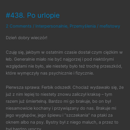
Fotograficzny
nr
#438. Po urlopie
1
2 Comments
/
Interpersonalnie
,
Przemyślenia
/
mefistowy
Dzień dobry wieczór!
Czuję się, jakbym w ostatnim czasie dostał czym ciężkim w
łeb. Generalnie miało nie być najgorzej i pod niektórymi
względami nie było, ale niestety było też trochę przeszkód,
które wymęczyły nas psychicznie i fizycznie.
Pierwsza sprawa: Ferbik odszedł. Chociaż wydawało się, że
już z nim lepiej to niestety znowu zaliczył kraksę – tym
razem już śmiertelną. Bardzo mi go brakuje, bo on był
niesamowicie kochany i przywiązany do nas. Brakuje mi
jego wygłupów, jego śpiewu i “szczekania” na ptaki za
oknem albo na psy. Bystry był z niego maluch, a przez to
był bardzo uroczy.