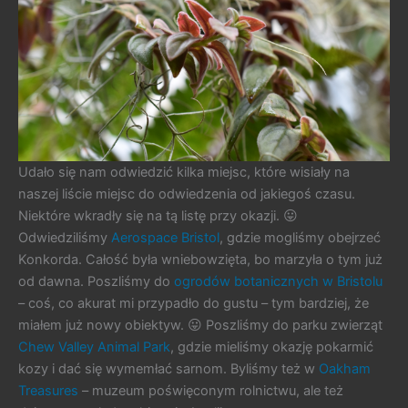
Udało się nam odwiedzić kilka miejsc, które wisiały na
naszej liście miejsc do odwiedzenia od jakiegoś czasu.
Niektóre wkradły się na tą listę przy okazji. 😛
Odwiedziliśmy
Aerospace Bristol
, gdzie mogliśmy obejrzeć
Konkorda. Całość była wniebowzięta, bo marzyła o tym już
od dawna. Poszliśmy do
ogrodów botanicznych w Bristolu
– coś, co akurat mi przypadło do gustu – tym bardziej, że
miałem już nowy obiektyw. 😛 Poszliśmy do parku zwierząt
Chew Valley Animal Park
, gdzie mieliśmy okazję pokarmić
kozy i dać się wymemłać sarnom. Byliśmy też w
Oakham
Treasures
– muzeum poświęconym rolnictwu, ale też