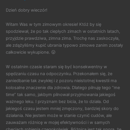
Dzień dobry wieczór!
Witam Was w tym zimowym okresie! Któż by się
spodziewał, że po tak ciepłych zimach w ostatnich latach,
przyjdzie prawdziwa, zimna zima. Trochę nas zaskoczyła,
ale zdążyliśmy kupić ubrania typowo zimowe zanim zostały
całkowicie wykupione. 😛
W ostatnim czasie staram się być konsekwentny w
spędzaniu czasu na odpoczynku. Przekonałem się, że
zaniedbanie tak zwykłej i z pozoru nieistotnej kwestii ma
kolosalne znaczenie dla zdrowia. Dlatego pilnuję tego “me
time” tak samo, jakbym pilnował przyjmowania jakiegoś
ważnego leku. I przyznam bez bicia, że to działa. Od
jakiegoś czasu jestem mniej zmęczony, bardziej skory do
działania. Nie jestem może w stanie czynić cudów, ale
zauważam różnicę w mojej efektywności i w samych
chęciach robienia czegokolwiek. Różnica jest tak spora, że