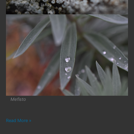
Mefisto
#446.
Read More »
Kącik