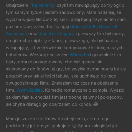
Obejrzałem
The Mummy
, czyli film nawiązujący do trylogii o
tym samym tytule i jestem zadowolony. Mam nadzieję, że
wyjdzie więcej filmów z tej serii i dalej będą trzymać ten sam
poziom. Obejrzałem też trylogię
Dracula 2000
,
Dracula II:
Ascension
oraz
Dracula III: Legacy
i pierwszy film był niezły,
drugi trochę mijał się z fabułą pierwszego, ale był bardzo
wciągający, a trzeci świetnie kontynuował historię naszych
bohaterów. Wczoraj obejrzałem
Warcrafta
i generalnie film
fajny, dobrze przygotowany, chociaż generalnie
skierowany do fanów tej gry, bo zwykła osoba mogła by się
pogubić przy takiej ilości fabuły, jaką upchnięto do tego
dwugodzinnego filmu. Znalazłem też czas na obejrzenie
filmu
Warm Bodies
. Komedia romatyczna o zombie. Wyszło
całkiem fajnie, chociaż film jest trochę dziwny i pokręcony,
ale chyba dlatego go obejrzałem do końca. 😂
Mam jeszcze kilka filmów do obejrzenia, ale do tego
podchodzę już dosyć spokojnie. 😉 Sporo zaległości już