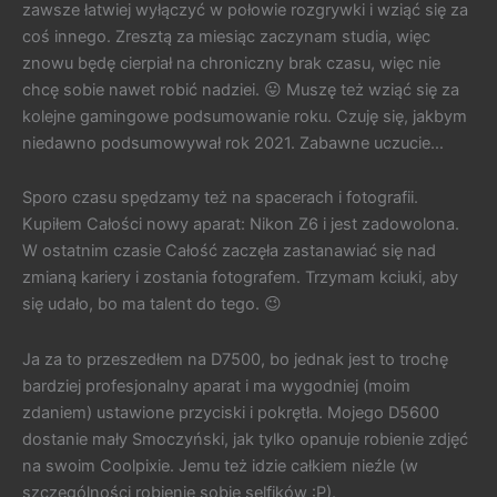
zawsze łatwiej wyłączyć w połowie rozgrywki i wziąć się za
coś innego. Zresztą za miesiąc zaczynam studia, więc
znowu będę cierpiał na chroniczny brak czasu, więc nie
chcę sobie nawet robić nadziei. 😛 Muszę też wziąć się za
kolejne gamingowe podsumowanie roku. Czuję się, jakbym
niedawno podsumowywał rok 2021. Zabawne uczucie…
Sporo czasu spędzamy też na spacerach i fotografii.
Kupiłem Całości nowy aparat: Nikon Z6 i jest zadowolona.
W ostatnim czasie Całość zaczęła zastanawiać się nad
zmianą kariery i zostania fotografem. Trzymam kciuki, aby
się udało, bo ma talent do tego. 😉
Ja za to przeszedłem na D7500, bo jednak jest to trochę
bardziej profesjonalny aparat i ma wygodniej (moim
zdaniem) ustawione przyciski i pokrętła. Mojego D5600
dostanie mały Smoczyński, jak tylko opanuje robienie zdjęć
na swoim Coolpixie. Jemu też idzie całkiem nieźle (w
szczególności robienie sobie selfików :P).