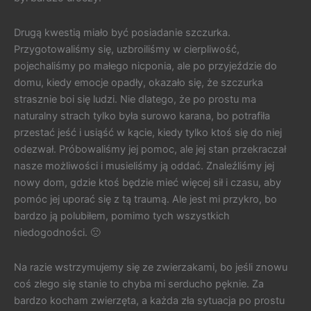
Drugą kwestią miało być posiadanie szczurka.
Przygotowaliśmy się, uzbroiliśmy w cierpliwość,
pojechaliśmy po małego nicponia, ale po przyjeździe do
domu, kiedy emocje opadły, okazało się, że szczurka
strasznie boi się ludzi. Nie dlatego, że po prostu ma
naturalny strach tylko była surowo karana, bo potrafiła
przestać jeść i usiąść w kącie, kiedy tylko ktoś się do niej
odezwał. Próbowaliśmy jej pomoc, ale jej stan przekraczał
nasze możliwości i musieliśmy ją oddać. Znaleźliśmy jej
nowy dom, gdzie ktoś będzie mieć więcej sił i czasu, aby
pomóc jej uporać się z tą traumą. Ale jest mi przykro, bo
bardzo ją polubiłem, pomimo tych wszystkich
niedogodności. 🙁
Na razie wstrzymujemy się ze zwierzakami, bo jeśli znowu
coś złego się stanie to chyba mi serducho pęknie. Za
bardzo kocham zwierzęta, a każda zła sytuacja po prostu