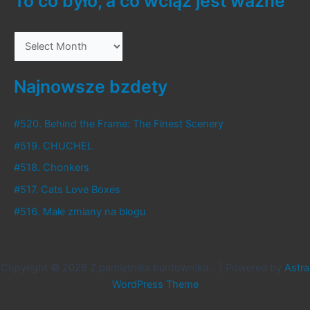
To co było, a co wciąż jest ważne
T
o
c
Najnowsze bzdety
o
b
#520. Behind the Frame: The Finest Scenery
y
#519. CHUCHEL
ł
#518. Chonkers
o
#517. Cats Love Boxes
,
#516. Małe zmiany na blogu
a
c
o
Copyright © 2026 Z pamiętnika buntownika... | Powered by
Astra
w
WordPress Theme
c