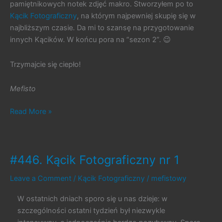
pamiętnikowych notek zdjęć makro. Stworzyłem po to
Kącik Fotograficzny
, na którym najpewniej skupię się w
najbliższym czasie. Da mi to szansę na przygotowanie
innych Kącików. W końcu pora na “sezon 2”. 😉
Trzymajcie się ciepło!
Mefisto
#448.
Read More »
Zimna
zima
#446. Kącik Fotograficzny nr 1
Leave a Comment
/
Kącik Fotograficzny
/
mefistowy
W ostatnich dniach sporo się u nas dzieje: w
szczególności ostatni tydzień był niezwykle