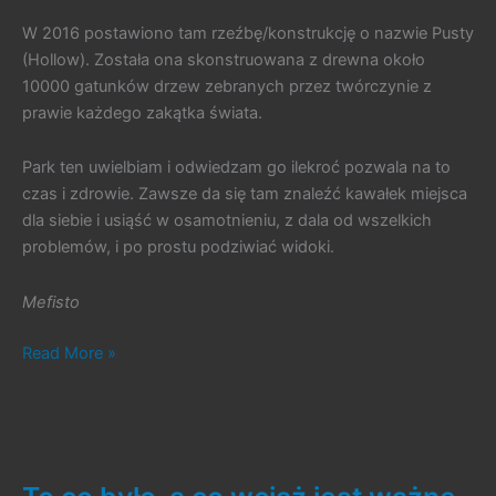
W 2016 postawiono tam rzeźbę/konstrukcję o nazwie Pusty
(Hollow). Została ona skonstruowana z drewna około
10000 gatunków drzew zebranych przez twórczynie z
prawie każdego zakątka świata.
Park ten uwielbiam i odwiedzam go ilekroć pozwala na to
czas i zdrowie. Zawsze da się tam znaleźć kawałek miejsca
dla siebie i usiąść w osamotnieniu, z dala od wszelkich
problemów, i po prostu podziwiać widoki.
Mefisto
#291.
Read More »
Kącik
Podróżniczy
nr
20