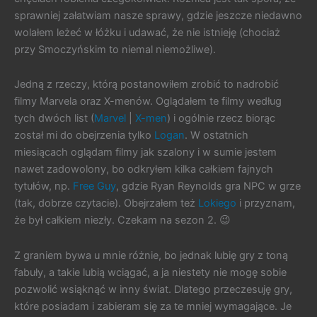
sprawniej załatwiam nasze sprawy, gdzie jeszcze niedawno
wolałem leżeć w łóżku i udawać, że nie istnieję (chociaż
przy Smoczyńskim to niemal niemożliwe).
Jedną z rzeczy, którą postanowiłem zrobić to nadrobić
filmy Marvela oraz X-menów. Oglądałem te filmy według
tych dwóch list (
Marvel
|
X-men
) i ogólnie rzecz biorąc
został mi do obejrzenia tylko
Logan
. W ostatnich
miesiącach oglądam filmy jak szalony i w sumie jestem
nawet zadowolony, bo odkryłem kilka całkiem fajnych
tytułów, np.
Free Guy
, gdzie Ryan Reynolds gra NPC w grze
(tak, dobrze czytacie). Obejrzałem też
Lokiego
i przyznam,
że był całkiem niezły. Czekam na sezon 2. 😉
Z graniem bywa u mnie różnie, bo jednak lubię gry z toną
fabuły, a takie lubią wciągać, a ja niestety nie mogę sobie
pozwolić wsiąknąć w inny świat. Dlatego przeczesuję gry,
które posiadam i zabieram się za te mniej wymagające. Je