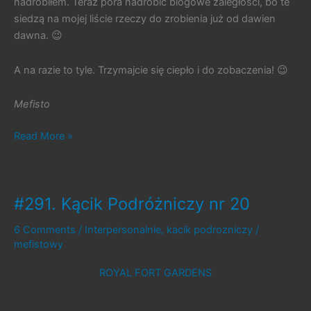
nadrobiłem. Teraz pora nadrobić blogowe zaległości, bo te
siedzą na mojej liście rzeczy do zrobienia już od dawien
dawna. 😉
A na razie to tyle. Trzymajcie się ciepło i do zobaczenia! 😉
Mefisto
#438.
Read More »
Po
urlopie
#291. Kącik Podróżniczy nr 20
6 Comments
/
Interpersonalnie
,
kacik podrozniczy
/
mefistowy
ROYAL FORT GARDENS