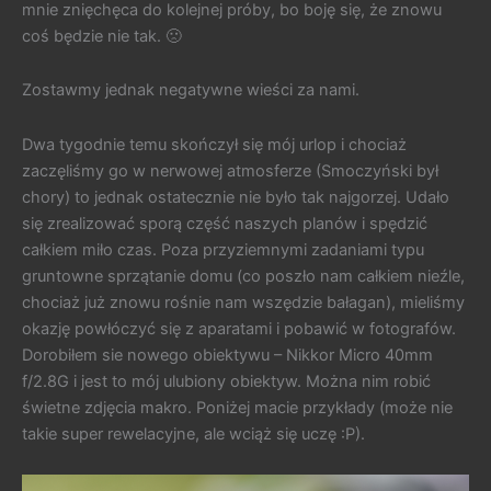
mnie znięchęca do kolejnej próby, bo boję się, że znowu
coś będzie nie tak. 🙁
Zostawmy jednak negatywne wieści za nami.
Dwa tygodnie temu skończył się mój urlop i chociaż
zaczęliśmy go w nerwowej atmosferze (Smoczyński był
chory) to jednak ostatecznie nie było tak najgorzej. Udało
się zrealizować sporą część naszych planów i spędzić
całkiem miło czas. Poza przyziemnymi zadaniami typu
gruntowne sprzątanie domu (co poszło nam całkiem nieźle,
chociaż już znowu rośnie nam wszędzie bałagan), mieliśmy
okazję powłóczyć się z aparatami i pobawić w fotografów.
Dorobiłem sie nowego obiektywu – Nikkor Micro 40mm
f/2.8G i jest to mój ulubiony obiektyw. Można nim robić
świetne zdjęcia makro. Poniżej macie przykłady (może nie
takie super rewelacyjne, ale wciąż się uczę :P).