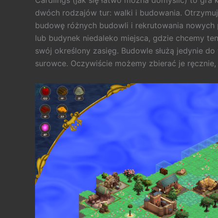
Cardlings (jak się łatwo można domyślić) to gr
dwóch rodzajów tur: walki i budowania. Otrzymu
budowę różnych budowli i rekrutowania nowych
lub budynek niedaleko miejsca, gdzie chcemy ten
swój określony zasięg. Budowle służą jedynie do
surowce. Oczywiście możemy zbierać je ręcznie, 