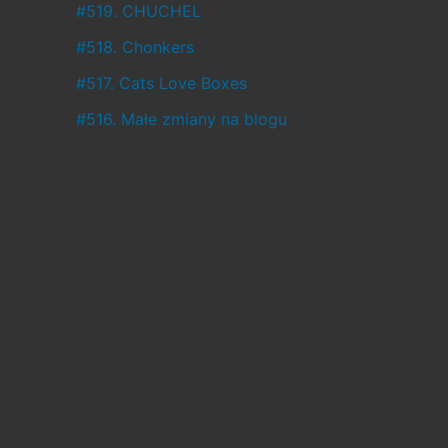
ł
#519. CHUCHEL
o
#518. Chonkers
,
#517. Cats Love Boxes
a
#516. Małe zmiany na blogu
c
o
w
c
i
ą
ż
j
e
s