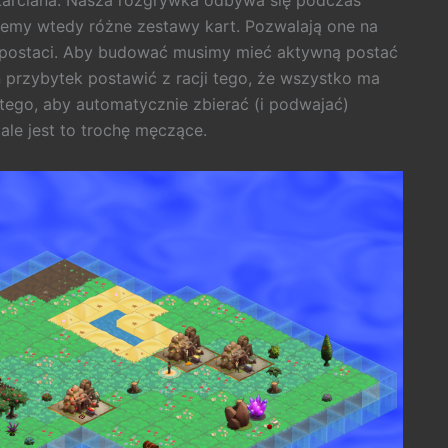
a karciana. Nasza rozgrywka odbywa się podczas
jemy wtedy różne zestawy kart. Pozwalają one na
 postaci. Aby budować musimy mieć aktywną postać
 przybytek postawić z racji tego, że wszystko ma
 tego, aby automatycznie zbierać (i podwajać)
ale jest to trochę męczące.