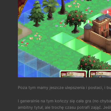
Poza tym mamy jeszcze ulepszenia i postaci, i bu
I generalnie na tym kończy się cała gra (no chyba
ambitny tytuł, ale trochę czasu potrafi zająć. Jeś