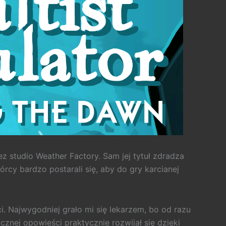
 studio Weather Factory. Sam jej tytuł zdradza
rcy bardzo postarali się, aby do gry karcianej
. Najwygodniej grało mi się lekarzem, bo od razu
cznej opowieści praktycznie rozwijał się dzięki