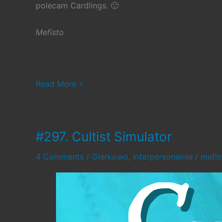
polecam Cardlings. 🙂
Mefisto
#317.
Read More »
Cardlings
#297. Cultist Simulator
4 Comments
/
Gierkowo
,
Interpersonalnie
/
mefi