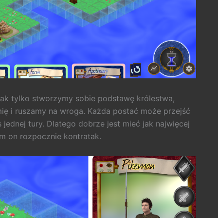
jak tylko stworzymy sobie podstawę królestwa,
ię i ruszamy na wroga. Każda postać może przejść
jednej tury. Dlatego dobrze jest mieć jak najwięcej
m on rozpocznie kontratak.