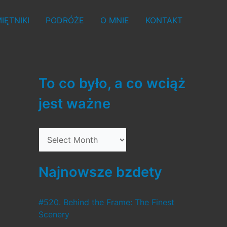
IĘTNIKI
PODRÓŻE
O MNIE
KONTAKT
To co było, a co wciąż
jest ważne
T
o
c
Najnowsze bzdety
o
b
#520. Behind the Frame: The Finest
Scenery
y