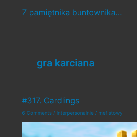
Skip
Z pamiętnika buntownika...
to
content
gra karciana
#317. Cardlings
6 Comments
/
Interpersonalnie
/
mefistowy