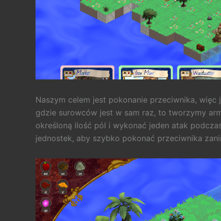
Naszym celem jest pokonanie przeciwnika, więc 
gdzie surowców jest w sam raz, to tworzymy arm
określoną ilość pól i wykonać jeden atak podczas 
jednostek, aby szybko pokonać przeciwnika zani