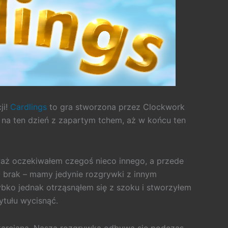
ji!
Cardlings
to gra stworzona przez Clockwork
 na ten dzień z zapartym tchem, aż w końcu ten
eważ oczekiwałem czegoś nieco innego, a przede
ej brak – mamy jedynie rozgrywki z innym
ko jednak otrząsnąłem się z szoku i stworzyłem
ytułu wycisnąć.