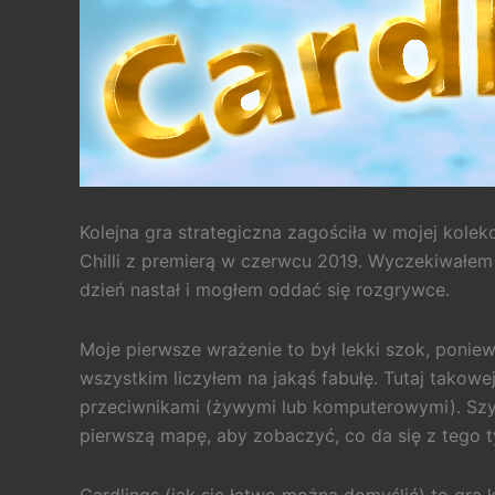
Kolejna gra strategiczna zagościła w mojej kolekc
Chilli z premierą w czerwcu 2019. Wyczekiwałem
dzień nastał i mogłem oddać się rozgrywce.
Moje pierwsze wrażenie to był lekki szok, poni
wszystkim liczyłem na jakąś fabułę. Tutaj takow
przeciwnikami (żywymi lub komputerowymi). Szyb
pierwszą mapę, aby zobaczyć, co da się z tego t