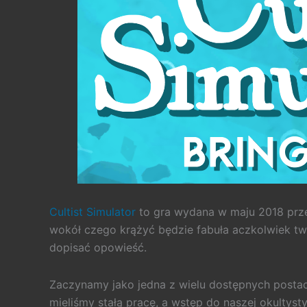
Cultist Simulator
to gra wydana w maju 2018 przez
wokół czego krążyć będzie fabuła aczkolwiek twó
dopisać opowieść.
Zaczynamy jako jedna z wielu dostępnych postaci
mieliśmy stałą pracę, a wstęp do naszej okultysty