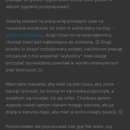
danym tygodniu przepracować
)
Zresztą zamiast na pracę wolę poświęcić czas na
rysowanie komiksów, bo mam w sumie plany na trzy:
o
jednym już pisałem
, drugi i trzeci to na razie tajemnica,
chociaż trzeci jest najłatwiejszy do zrobienia. 😉 Drugi
komiks to dosyć rozbudowany projekt, nad którym pracuję
od paru lat (i moi wspaniali “wybrańcy” mieli okazję
poczytać opowiadania powstałe w wyniku intensywnych
prac twórczych ;)).
Mam takie marzenie, aby mieć na tyle czasu, aby znów
zacząć rysować, bo trochę mi się kreska pogorszyła, a
wolałbym się rozwijać niż się cofać. Chwilowo jestem
wypruty nawet samym stanem mojego zdrowia, ale już
drążę w kierunku tego, aby mieć w końcu święty spokój. 😉
Postanowiłem też popracować nad grą! Nie wiem, czy