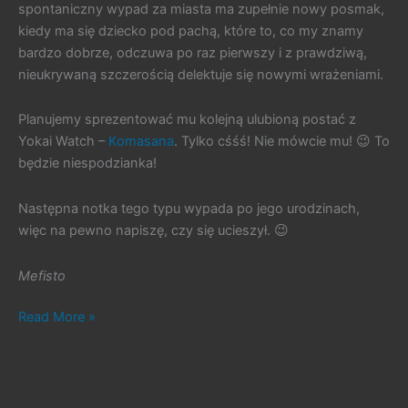
spontaniczny wypad za miasta ma zupełnie nowy posmak,
kiedy ma się dziecko pod pachą, które to, co my znamy
bardzo dobrze, odczuwa po raz pierwszy i z prawdziwą,
nieukrywaną szczerością delektuje się nowymi wrażeniami.
Planujemy sprezentować mu kolejną ulubioną postać z
Yokai Watch –
Komasana
. Tylko cśśś! Nie mówcie mu! 😉 To
będzie niespodzianka!
Następna notka tego typu wypada po jego urodzinach,
więc na pewno napiszę, czy się ucieszył. 😉
Mefisto
#123.
Read More »
Gwiazdka
w
czerwcu