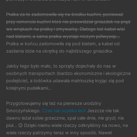
Pralka za to zadomowiła się na środku kuchni, ponieważ
przy remoncie kuchni ktoś nie przewidział gniazdek na prąd
we wnękach na pralkę i zmywarkę. Dlatego też kabel wisi
nad blatami, a sama pralka wystaje niczym półwysep…
Pralka w końcu zadomowiła się pod blatem, a kabel od
zasilania idzie na okrętkę do najbliższego gniazdka.
Jakby tego było mało, to sprzęty dojechały do nas w
osobnych transportach (bardzo ekonomiczne i ekologiczne
podejście), a lodówka udawała matrioszkę kryjąc się pod
kolejnymi pudełkami…
Przygotowujemy się też na pierwsze urodziny
Smoczyńskiego.
Czas tak szybko leci!
Jeszcze nie tak
dawno leżał sobie grzecznie, spał całe dnie, nie gryzł, nie
pluł… 😉 Dzięki niemu wiele rzeczy odkryliśmy na nowo, na
wiele rzeczy patrzymy teraz w inny sposób. Nawet