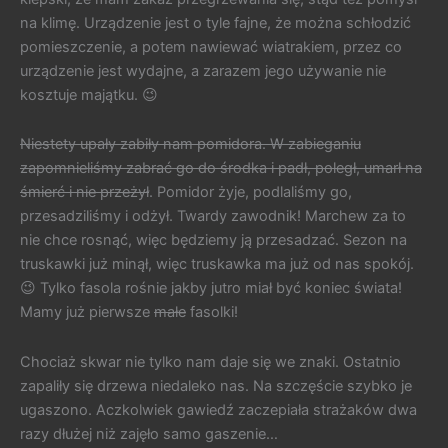
na klimę. Urządzenie jest o tyle fajne, że można schłodzić
pomieszczenie, a potem nawiewać wiatrakiem, przez co
urządzenie jest wydajne, a zarazem jego używanie nie
kosztuje majątku. 😉
Niestety upały zabiły nam pomidora. W zabieganiu
zapomnieliśmy zabrać go do środka i padł, poległ, umarł na
śmierć i nie przeżył
. Pomidor żyje, podlaliśmy go,
przesadziliśmy i odżył. Twardy zawodnik! Marchew za to
nie chce rosnąć, więc będziemy ją przesadzać. Sezon na
truskawki już minął, więc truskawka ma już od nas spokój.
😉 Tylko fasola rośnie jakby jutro miał być koniec świata!
Mamy już pierwsze
małe
fasolki!
Chociaż skwar nie tylko nam daje się we znaki. Ostatnio
zapaliły się drzewa niedaleko nas. Na szczęście szybko je
ugaszono. Aczkolwiek gawiedź zaczepiała strażaków dwa
razy dłużej niż zajęło samo gaszenie…