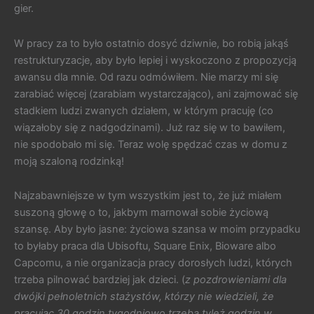
gier.
W pracy za to było ostatnio dosyć dziwnie, bo robią jakąś
restrukturyzacje, aby było lepiej i wyskoczono z propozycją
awansu dla mnie. Od razu odmówiłem. Nie marzy mi się
zarabiać więcej (zarabiam wystarczająco), ani zajmować się
stadkiem ludzi zwanych działem, w którym pracuję (co
wiązałoby się z nadgodzinami). Już raz się w to bawiłem,
nie spodobało mi się. Teraz wolę spędzać czas w domu z
moją szaloną rodzinką!
Najzabawniejsze w tym wszystkim jest to, że już miałem
suszoną głowę o to, jakbym marnował sobie życiową
szansę. Aby było jasne: życiowa szansa w moim przypadku
to byłaby praca dla Ubisoftu, Square Enix, Bioware albo
Capcomu, a nie organizacja pracy dorosłych ludzi, których
trzeba pilnować bardziej jak dzieci. (
z pozdrowieniami dla
dwójki pełnoletnich stażystów, którzy nie wiedzieli, że
pracując 30 godzin tygodniowo trzeba tyleż godzin w