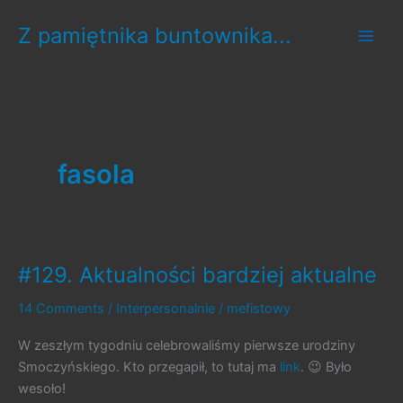
Skip
Z pamiętnika buntownika...
to
content
fasola
#129. Aktualności bardziej aktualne
14 Comments
/
Interpersonalnie
/
mefistowy
W zeszłym tygodniu celebrowaliśmy pierwsze urodziny
Smoczyńskiego. Kto przegapił, to tutaj ma
link
. 😉 Było
wesoło!