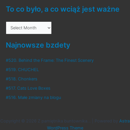
To co było, a co wciąż jest ważne
T
o
c
Najnowsze bzdety
o
b
#520. Behind the Frame: The Finest Scenery
y
#519. CHUCHEL
ł
#518. Chonkers
o
#517. Cats Love Boxes
,
#516. Małe zmiany na blogu
a
c
o
Copyright © 2026 Z pamiętnika buntownika... | Powered by
Astra
w
WordPress Theme