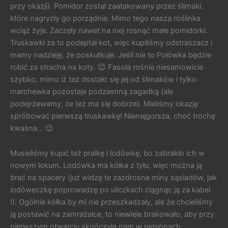
przy okazji). Pomidor został zaatakowany przez ślimaki,
które nagryzły go porządnie. Mimo tego nasza roślinka
wciąż żyje. Zaczęły nawet na niej rosnąć małe pomidorki.
Truskawki za to podeptał kot, więc kupiliśmy odstraszacz i
mamy nadzieję, że poskutkuje. Jeśli nie to Połówka będzie
robić za stracha na koty. 😉 Fasola rośnie niesamowicie
szybko, mimo iż też dostało się jej od ślimaków i tylko
marchewka pozostaje podziemną zagadką (ale
podejrzewamy, że też ma się dobrze). Mieliśmy okazję
spróbować pierwszą truskawkę! Nienajgorsza, choć trochę
kwaśna… 😉
Musieliśmy kupić też pralkę i lodówkę, bo zabrakło ich w
nowym lokum. Lodówka ma kółka z tyłu, więc można ją
brać na spacery (już widzę te zazdrosne miny sąsiadów, jak
lodóweczkę poprowadzę po uliczkach ciągnąc ją za kabel
!). Ogólnie kółka by mi nie przeszkadzały, ale że chcieliśmy
ją postawić na zamrażalce, to niewiele brakowało, aby przy
pierwszym otwarciu skończyła nam w ramionach.