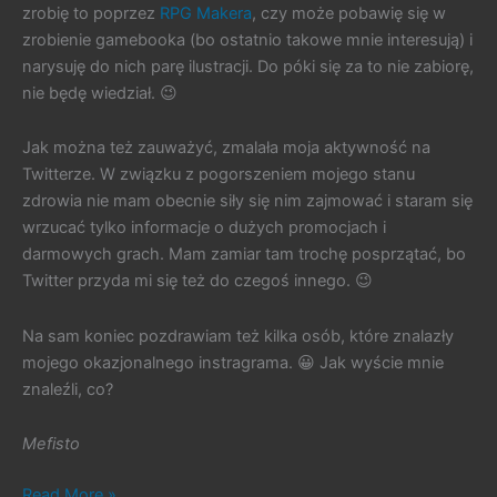
zrobię to poprzez
RPG Makera
, czy może pobawię się w
zrobienie gamebooka (bo ostatnio takowe mnie interesują) i
narysuję do nich parę ilustracji. Do póki się za to nie zabiorę,
nie będę wiedział. 😉
Jak można też zauważyć, zmalała moja aktywność na
Twitterze. W związku z pogorszeniem mojego stanu
zdrowia nie mam obecnie siły się nim zajmować i staram się
wrzucać tylko informacje o dużych promocjach i
darmowych grach. Mam zamiar tam trochę posprzątać, bo
Twitter przyda mi się też do czegoś innego. 😉
Na sam koniec pozdrawiam też kilka osób, które znalazły
mojego okazjonalnego instragrama. 😀 Jak wyście mnie
znaleźli, co?
Mefisto
#129.
Read More »