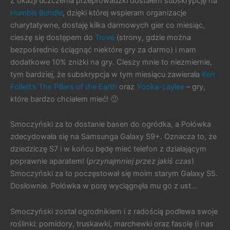
Z okazji uczczenia przeprowadzki dostałem subskrypcję na
Humble Bundle
, dzięki której wspieram organizacje
charytatywne, dostaję kilka darmowych gier co miesiąc,
cieszę się dostępem do
Trove
(strony, gdzie można
bezpośrednio ściągnąć niektóre gry za darmo) i mam
dodatkowe 10% zniżki na gry. Cieszy mnie to niezmiernie,
tym bardziej, że subskrypcja w tym miesiącu zawierała
Ken
Follett’s The Pillars of the Earth
oraz
Yooka-Laylee
– gry,
które bardzo chciałem mieć! 🙂
Smoczyński za to dostanie basen do ogródka, a Połówka
zdecydowała się na Samsunga Galaxy S9+. Oznacza to, że
dziedziczę S7 i w końcu będę mieć telefon z działającym
poprawnie aparatem! (
przynajmniej przez jakiś czas
)
Smoczyński za to poczęstował się moim starym Galaxy S5.
Dosłownie. Połówka w porę wyciągnęła mu go z ust…
Smoczyński został ogrodnikiem i z radością podlewa swoje
roślinki: pomidory, truskawki, marchewki oraz fasolę (i nas