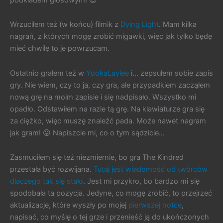
Wrzuciłem też (w końcu) filmik z
Dying Light
. Mam kilka
nagrań, z których mogę zrobić migawki, więc jak tylko będę
mieć chwilę to je powrzucam.
Ostatnio grałem też w
YookaLaylee
i… zepsułem sobie zapis
gry. Nie wiem, czy to ja, czy gra, ale przypadkiem zacząłem
nową grę na moim zapisie i się nadpisało. Wszystko mi
opadło. Odstawiłem na razie tą grę. Na klawiaturze gra się
za ciężko, więc muszę znaleźć pada. Może nawet nagram
jak gram! 😛 Napiszcie mi, co o tym sądzicie…
Zasmuciłem się też niezmiernie, bo gra The Kindred
przestała być rozwijana.
Tutaj jest wiadomość od twórców
dlaczego tak się stało
. Jest mi przykro, bo bardzo mi się
spodobała ta pozycja. Jedyne, co mogę zrobić, to przejrzeć
aktualizacje, które wyszły po mojej
pierwszej notce
,
napisać, co myślę o tej grze i przenieść ją do ukończonych