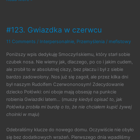
Aktualności
bardziej
aktualne
#123. Gwiazdka w czerwcu
11 Comments
/
Interpersonalnie
,
Przemyślenia
/
mefistowy
Poniższy wpis dedykuję Smoczyńskiemu, który starł sobie
czubek nosa. Nie wiemy jak, dlaczego, po co i jakim cudem,
ale zrobił to w absolutnej ciszy, bez płaczu i był z siebie
bardzo zadowolony. Nos już się zagoił, ale przez kilka dni
był naszym Rudolfem Czerwononosym! Zdecydowanie
dziecko Połówki: oni oboje mają obsesję na punkcie
robienia Gwiazdki latem… (
muszę kiedyś opisać to, jak
Połówka zrobiła mi burdę o to, że nie chciałem kupić żywej
choinki w maju
)
Odebraliśmy klucze do nowego domu. Oczywiście nie obyło
się bez dodatkowych wrażeń. Pierwszego dnia wpadliśmy