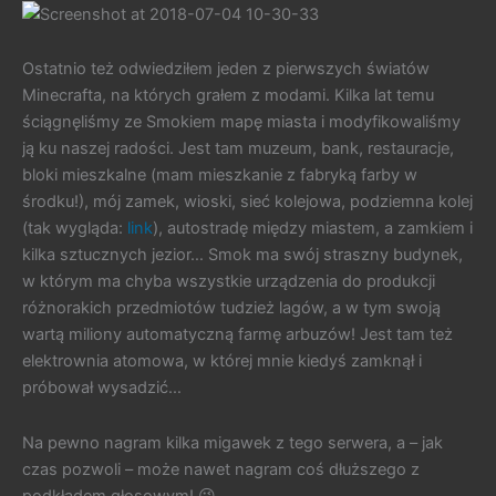
Ostatnio też odwiedziłem jeden z pierwszych światów
Minecrafta, na których grałem z modami. Kilka lat temu
ściągnęliśmy ze Smokiem mapę miasta i modyfikowaliśmy
ją ku naszej radości. Jest tam muzeum, bank, restauracje,
bloki mieszkalne (mam mieszkanie z fabryką farby w
środku!), mój zamek, wioski, sieć kolejowa, podziemna kolej
(tak wygląda:
link
), autostradę między miastem, a zamkiem i
kilka sztucznych jezior… Smok ma swój straszny budynek,
w którym ma chyba wszystkie urządzenia do produkcji
różnorakich przedmiotów tudzież lagów, a w tym swoją
wartą miliony automatyczną farmę arbuzów! Jest tam też
elektrownia atomowa, w której mnie kiedyś zamknął i
próbował wysadzić…
Na pewno nagram kilka migawek z tego serwera, a – jak
czas pozwoli – może nawet nagram coś dłuższego z
podkładem głosowym! 😉