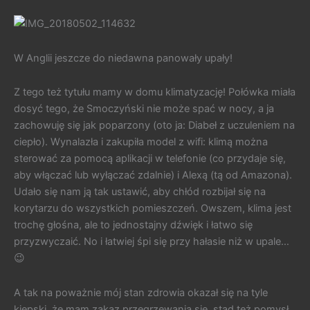
W Anglii jeszcze do niedawna panowały upały!
Z tego też tytułu mamy w domu klimatyzację! Połówka miała
dosyć tego, że Smoczyński nie może spać w nocy, a ja
zachowuję się jak poparzony (oto ja: Diabeł z uczuleniem na
ciepło). Wynalazła i zakupiła model z wifi: klimą można
sterować za pomocą aplikacji w telefonie (co przydaje się,
aby włączać lub wyłączać zdalnie) i Alexą (tą od Amazona).
Udało się nam ją tak ustawić, aby chłód rozbijał się na
korytarzu do wszystkich pomieszczeń. Owszem, klima jest
trochę głośna, ale to jednostajny dźwięk i łatwo się
przyzwyczaić. No i łatwiej śpi się przy hałasie niż w upale…
😉
A tak na poważnie mój stan zdrowia okazał się na tyle
kiepski, że mam zakaz przegrzewania się, stąd też pomysł