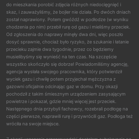
do mieszkania porobić zdjęcia różnych niedocięgnięć i
skaz, i zauważyliśmy, że bojler nie działa. Po dwóch dniach
został naprawiony. Potem gwóźdź w podłodze (w wyniku
chodzenia po nim) przebił rurę od gazu i mieliśmy przeciek.
Od zgłoszenia do naprawy minęły dwa dni, więc poszło
dosyć sprawnie, chociaż było ryzyko, że szukanie i łatanie
przecieku zajmie dwa tygodnie, przez co będziemy
musielibyśmy się wynieść na ten czas. Na szczęście
wszystko skończyło się dobrze! Powiadomiliśmy agencję,
agencja wysłała swojego pracownika, który potwierdził
wyciek gazu i chwilę potem przyjechał mężczyzna z
gazowni oficjalnie odcinając gaz w domu. Przy okazji
pochodził z takim śmiesznym urządzeniem zasysającym
powietrze i pokazał, gdzie mniej więcej jest przeciek.
Następnego dnia przybyli fachowcy, rozebrali podłogę na
części pierwsze, naprawili rurę i przywrócili gaz. Podłoga też
wróciła na swoje miejsce.