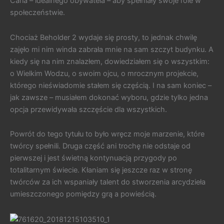
Carla – idealnego obywatela – aby spełniały swoje role w
społeczeństwie.
Chociaż Beholder 2 wydaje się prosty, to jednak chwilę
zajęło mi nim winda zabrała mnie na sam szczyt budynku. A
kiedy się na nim znalazłem, dowiedziałem się o wszystkim:
o Wielkim Wodzu, o swoim ojcu, o mrocznym projekcie,
którego nieświadomie stałem się częścią. I na sam koniec –
jak zawsze – musiałem dokonać wyboru, gdzie tylko jedna
opcja przewidywała szczęście dla wszystkich.
Powrót do tego tytułu to było wręcz moje marzenie, które
twórcy spełnili. Druga część ani trochę nie odstaje od
pierwszej i jest świetną kontynuacją przygody po
totalitarnym świecie. Kłaniam się jeszcze raz w stronę
twórców za ich wspaniały talent do stworzenia arcydzieła
umieszczonego pomiędzy grą a powieścią.