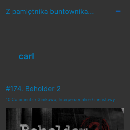
Skip
Z pamiętnika buntownika...
to
content
carl
#174. Beholder 2
10 Comments
/
Gierkowo
,
Interpersonalnie
/
mefistowy