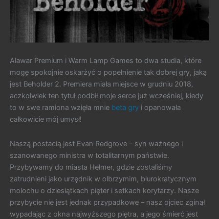
Alawar Premium i Warm Lamp Games to dwa studia, które
mogę spokojnie oskarżyć o popełnienie tak dobrej gry, jaką
jest Beholder 2. Premiera miała miejsce w grudniu 2018,
aczkolwiek ten tytuł podbił moje serce już wcześniej, kiedy
to w swe ramiona wzięła mnie
beta gry
i opanowała
całkowicie mój umysł!
Naszą postacią jest Evan Redgrove – syn ważnego i
szanowanego ministra w totalitarnym państwie.
Przybywamy do miasta Helmer, gdzie zostaliśmy
zatrudnieni jako urzędnik w olbrzymim, biurokratycznym
molochu o dziesiątkach pięter i setkach korytarzy. Nasze
przybycie nie jest jednak przypadkowe – nasz ojciec zginął
wypadając z okna najwyższego piętra, a jego śmierć jest