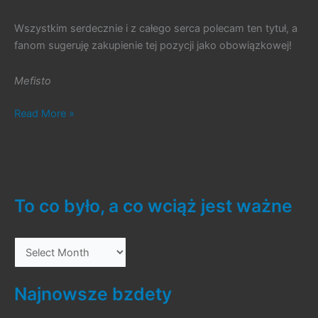
Wszystkim serdecznie i z całego serca polecam ten tytuł, a
fanom sugeruję zakupienie tej pozycji jako obowiązkowej!
Mefisto
#174.
Read More »
Beholder
2
To co było, a co wciąż jest ważne
T
o
c
Najnowsze bzdety
o