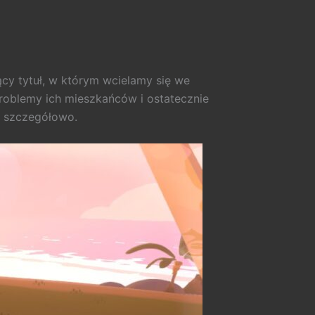
ący tytuł, w którym wcielamy się we
roblemy ich mieszkańców i ostatecznie
ej szczegółowo.