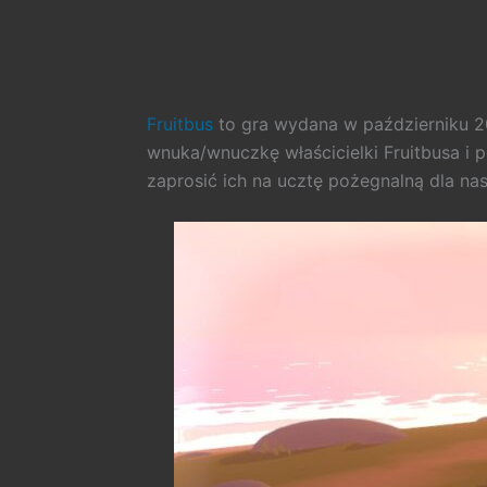
Fruitbus
to gra wydana w październiku 202
wnuka/wnuczkę właścicielki Fruitbusa i
zaprosić ich na ucztę pożegnalną dla nas