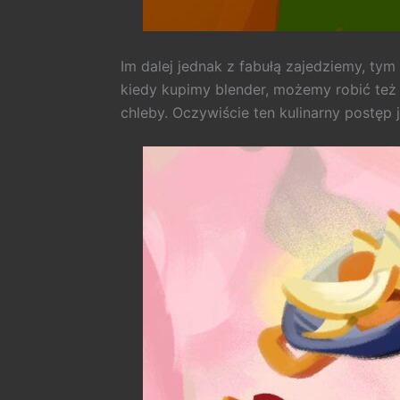
Im dalej jednak z fabułą zajedziemy, t
kiedy kupimy blender, możemy robić też
chleby. Oczywiście ten kulinarny postęp j