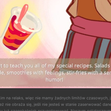
kim na relaks, więc nie mamy żadnych limitów czasowych, 
ż nie obraża się, jeśli nie jesteś w stanie zaserwować da
oty już czegokolwiek przygotowywać. Naszym ostatecznym