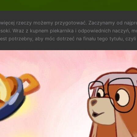
ym więcej rzeczy możemy przygotować. Zaczynamy od najpr
 soki. Wraz z kupnem piekarnika i odpowiednich naczyń, 
est potrzebny, aby móc dotrzeć na finału tego tytułu, czyli