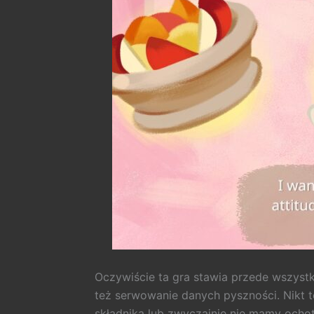
Oczywiście ta gra stawia przede wszyst
też serwowanie danych pyszności. Nikt te
składnika lub zwyczajnie nie mamy och