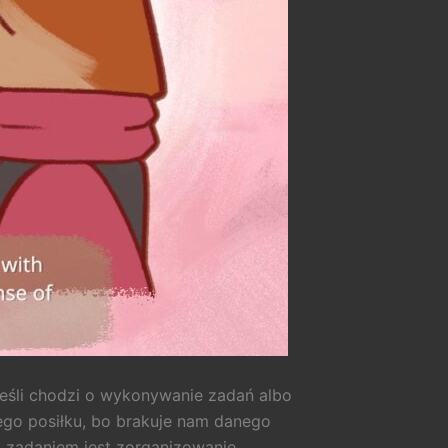
jeśli chodzi o wykonywanie zadań albo
nego posiłku, bo brakuje nam danego
 zadaniem jest zorganizowanie