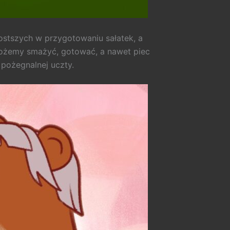
ostszych w przygotowaniu sałatek, a
możemy smażyć, gotować, a nawet piec
 pożegnalnej uczty.