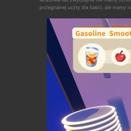
pożegnalnej uczty dla babci, ale mamy na