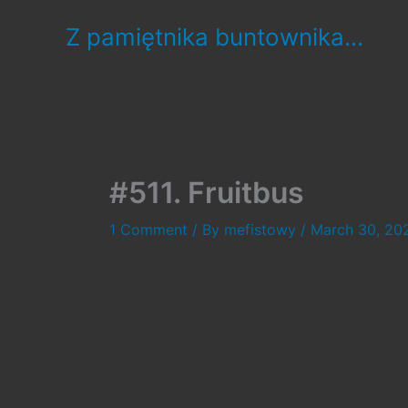
Skip
Z pamiętnika buntownika...
to
content
#511. Fruitbus
1 Comment
/ By
mefistowy
/
March 30, 20