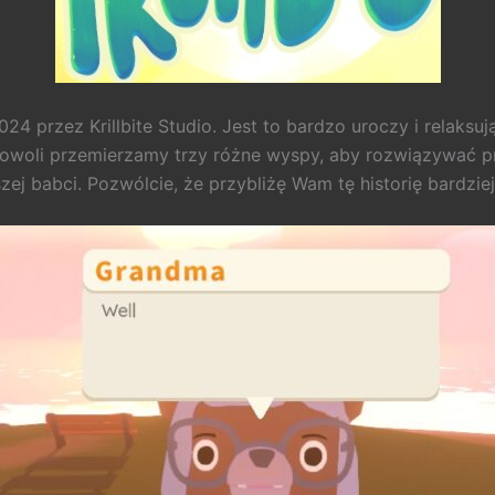
4 przez Krillbite Studio. Jest to bardzo uroczy i relaksuj
 powoli przemierzamy trzy różne wyspy, aby rozwiązywać p
zej babci. Pozwólcie, że przybliżę Wam tę historię bardzi