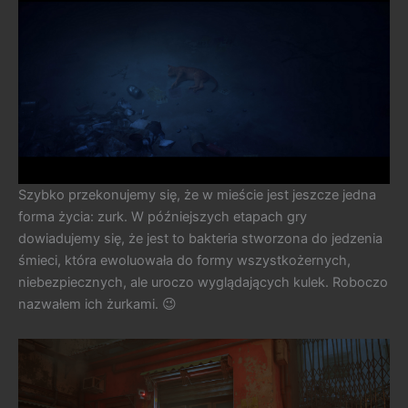
Szybko przekonujemy się, że w mieście jest jeszcze jedna
forma życia: zurk. W późniejszych etapach gry
dowiadujemy się, że jest to bakteria stworzona do jedzenia
śmieci, która ewoluowała do formy wszystkożernych,
niebezpiecznych, ale uroczo wyglądających kulek. Roboczo
nazwałem ich żurkami. 😉