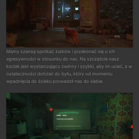
Mamy szansę spotkać żurków i przekonać się o ich
agresywności w stosunku do nas. Na szczęście nasz
kociak jest wystarczająco zwinny i szybki, aby im ucieć, a w
ostateczności dotrzeć do bytu, który od momentu
wpadnięcia do ścieku prowadził nas do siebie.