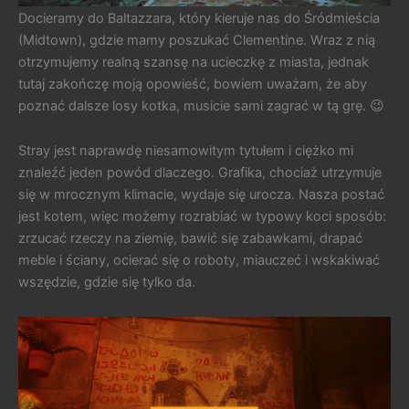
Docieramy do Baltazzara, który kieruje nas do Śródmieścia
(Midtown), gdzie mamy poszukać Clementine. Wraz z nią
otrzymujemy realną szansę na ucieczkę z miasta, jednak
tutaj zakończę moją opowieść, bowiem uważam, że aby
poznać dalsze losy kotka, musicie sami zagrać w tą grę. 😉
Stray jest naprawdę niesamowitym tytułem i ciężko mi
znaleźć jeden powód dlaczego. Grafika, chociaż utrzymuje
się w mrocznym klimacie, wydaje się urocza. Nasza postać
jest kotem, więc możemy rozrabiać w typowy koci sposób:
zrzucać rzeczy na ziemię, bawić się zabawkami, drapać
meble i ściany, ocierać się o roboty, miauczeć i wskakiwać
wszędzie, gdzie się tylko da.