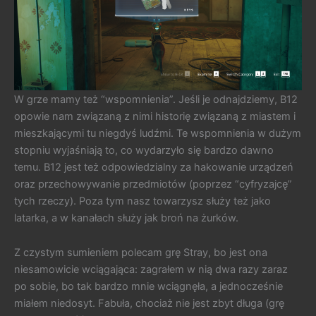
W grze mamy też “wspomnienia”. Jeśli je odnajdziemy, B12
opowie nam związaną z nimi historię związaną z miastem i
mieszkającymi tu niegdyś ludźmi. Te wspomnienia w dużym
stopniu wyjaśniają to, co wydarzyło się bardzo dawno
temu. B12 jest też odpowiedzialny za hakowanie urządzeń
oraz przechowywanie przedmiotów (poprzez “cyfryzajcę”
tych rzeczy). Poza tym nasz towarzysz służy też jako
latarka, a w kanałach służy jak broń na żurków.
Z czystym sumieniem polecam grę Stray, bo jest ona
niesamowicie wciągająca: zagrałem w nią dwa razy zaraz
po sobie, bo tak bardzo mnie wciągnęła, a jednocześnie
miałem niedosyt. Fabuła, chociaż nie jest zbyt długa (grę