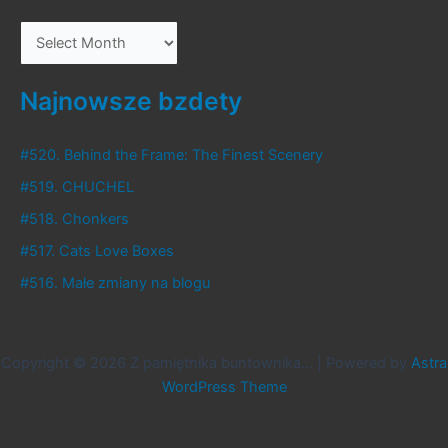
T
o
c
Najnowsze bzdety
o
b
#520. Behind the Frame: The Finest Scenery
y
#519. CHUCHEL
ł
#518. Chonkers
o
#517. Cats Love Boxes
,
#516. Małe zmiany na blogu
a
c
o
Copyright © 2026 Z pamiętnika buntownika... | Powered by
Astra
w
WordPress Theme
c
i