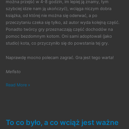
można przejść w 4-8 godzin, im lepiej ją znamy, tym
szybciej idzie nam ją ukończyć), wciąga niczym dobra
książka, od której nie można się oderwać, a po
przeczytaniu czeka się tylko, aż autor wyda kolejną część.
Ponadto twórcy gry przeznaczają część dochodów na
pomoc bezdomnym kotom. Oni sami adoptowali (jako
studio) kota, co przyczyniło się do powstania tej gry.
Naprawdę mocno polecam zagrać. Gra jest tego warta!
Mefisto
#429.
Read More »
Stray
To co było, a co wciąż jest ważne