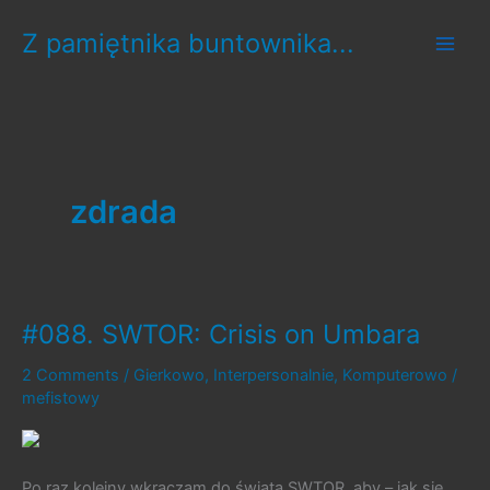
Skip
Z pamiętnika buntownika...
to
content
zdrada
#088. SWTOR: Crisis on Umbara
2 Comments
/
Gierkowo
,
Interpersonalnie
,
Komputerowo
/
mefistowy
Po raz kolejny wkraczam do świata SWTOR, aby – jak się