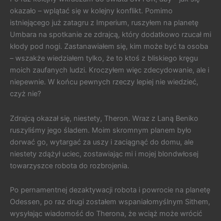
okazało – wplątać się w kolejny konflikt. Pomimo
istniejącego już zatagru z Imperium, ruszyłem na planetę
Umbara na spotkanie ze zdrajcą, który dodatkowo rzucał mi
kłody pod nogi. Zastanawiałem się, kim może być ta osoba
– wszakże wiedziałem tylko, że to ktoś z bliskiego kręgu
moich zaufanych ludzi. Kroczyłem więc zdecydowanie, ale i
niepewnie. W końcu pewnych rzeczy lepiej nie wiedzieć,
czyż nie?
Zdrajcą okazał się, niestety, Theron. Wraz z Laną Beniko
ruszyliśmy jego śladem. Moim skromnym planem było
dorwać go, wytargać za uszy i zaciągnąć do domu, ale
niestety zdążył uciec, zostawiając mi i mojej blondwłosej
towarzyszce robota do rozbrojenia.
Po pernamentnej dezaktywacji robota i powrocie na planetę
Odessen, po raz drugi zostałem wspaniałomyślnym Sithem,
wysyłając wiadomość do Therona, że wciąż może wrócić