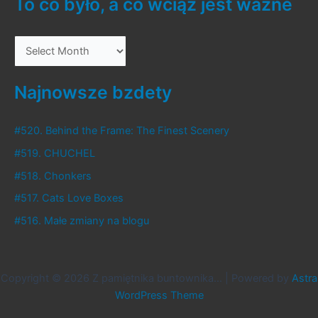
To co było, a co wciąż jest ważne
T
o
c
Najnowsze bzdety
o
b
#520. Behind the Frame: The Finest Scenery
y
#519. CHUCHEL
ł
#518. Chonkers
o
#517. Cats Love Boxes
,
#516. Małe zmiany na blogu
a
c
o
Copyright © 2026 Z pamiętnika buntownika... | Powered by
Astra
w
WordPress Theme
c