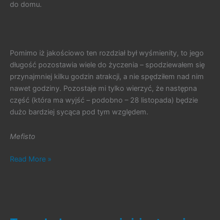
do domu.
Pomimo iż jakościowo ten rozdział był wyśmienity, to jego
długość pozostawia wiele do życzenia – spodziewałem się
przynajmniej kilku godzin atrakcji, a nie spędziłem nad nim
nawet godziny. Pozostaje mi tylko wierzyć, że następna
część (która ma wyjść – podobno – 28 listopada) będzie
dużo bardziej sycąca pod tym względem.
Mefisto
#088.
Read More »
SWTOR:
Crisis
on
Umbara