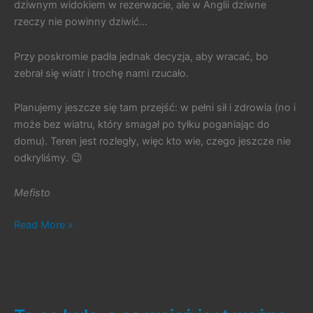
dziwnym widokiem w rezerwacie, ale w Anglii dziwne
rzeczy nie powinny dziwić…
Przy poskromie padła jednak decyzja, aby wracać, bo
zebrał się wiatr i trochę nami rzucało.
Planujemy jeszcze się tam przejść: w pełni sił i zdrowia (no i
może bez wiatru, który smagał po tyłku poganiając do
domu). Teren jest rozległy, więc kto wie, czego jeszcze nie
odkryliśmy. 😉
Mefisto
#185.
Read More »
Kącik
Podróżniczy
nr
7