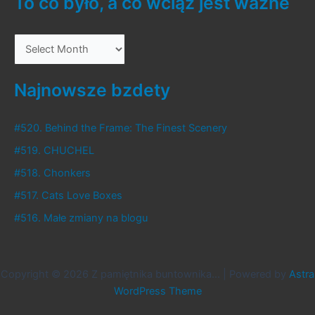
To co było, a co wciąż jest ważne
T
o
c
Najnowsze bzdety
o
b
#520. Behind the Frame: The Finest Scenery
y
#519. CHUCHEL
ł
#518. Chonkers
o
#517. Cats Love Boxes
,
#516. Małe zmiany na blogu
a
c
o
Copyright © 2026 Z pamiętnika buntownika... | Powered by
Astra
w
WordPress Theme
c