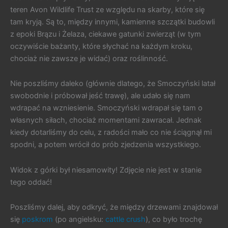
teren Avon Wildlife Trust ze względu na skarby, które się
tam kryją. Są to, między innymi, kamienne szczątki budowli
z epoki Brązu i Żelaza, ciekawe gatunki zwierząt (w tym
oczywiście bażanty, które słychać na każdym kroku,
chociaż nie zawsze je widać) oraz roślinność.
Nie poszliśmy daleko (głównie dlatego, że Smoczyński latał
swobodnie i próbował jeść trawę), ale udało się nam
wdrapać na wzniesienie. Smoczyński wdrapał się tam o
własnych siłach, chociaż momentami zawracał. Jednak
kiedy dotarliśmy do celu, z radości mało co nie ściągnął mi
spodni, a potem wrócił do prób zjedzenia wszystkiego.
Widok z górki był niesamowity! Zdjęcie nie jest w stanie
tego oddać!
Poszliśmy dalej, aby odkryć, że między drzewami znajdował
się
poskrom
(po angielsku:
cattle crush
), co było trochę