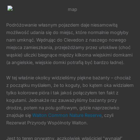
Podróżowanie własnym pojazdem daje niesamowitą
możliwość udania się do miejsc, które normalnie mogłyby
nam umknąć. Wędrując do Clevedon z naszego nowego
miejsca zamieszkania, przejeżdżamy przez urlokliwe (choć
wąskie) uliczki biegnące między kilkoma wiejskimi domkami
(a angielskie, wiejskie domki potrafią być bardzo ładne).
W tej właśnie okolicy widzieliśmy piękne bażanty – chociaż
z początku myślałem, że to koguty, bo kątem oka widziałem
tylko kolorowe pióra i tak jakoś połączyłem ten fakt z
kogutami. Jednakże raz zauważyliśmy bażanty przy
drodze, potem na polu golfowym, gdzie naprzeciwko
znajduje się
Walton Common Nature Reserve
, czyli
Rezerwat Przyrody Wspólnoty Walton.
Jest to teren prywatny, aczkolwiek właściciel “wynajął”