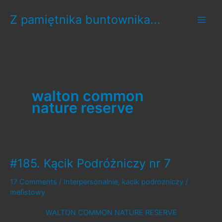
Skip
Z pamiętnika buntownika...
to
content
walton common
nature reserve
#185. Kącik Podróżniczy nr 7
17 Comments
/
Interpersonalnie
,
kacik podrozniczy
/
mefistowy
WALTON COMMON NATURE RESERVE