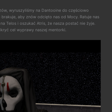
rzów, wyruszyliśmy na Dantooine do częściowo
 brakuje, aby znów odcięto nas od Mocy. Ratuje nas
a Telos i oszukać Atris, że nasza postać nie żyje.
kryć cel wyprawy naszej mentorki.