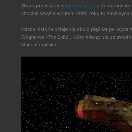
Skoro przeszedłem
pierwszą część
to naturalnie
chociaż wyszła w lutym 2005 roku to zachwyca m
Nasza historia dzieje się około pięć lat po wyda
Wygnańca (The Exile), który mierzy się ze swoi
Mandaloriańskiej.