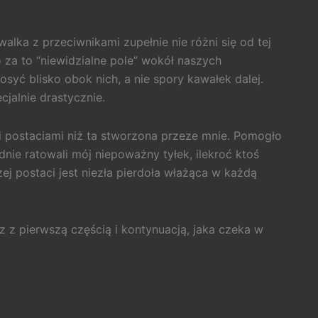
alka z przeciwnikami zupełnie nie różni się od tej
za to “niewidzialne pole” wokół naszych
syć blisko obok nich, a nie spory kawałek dalej.
cjalnie drastycznie.
i postaciami niż ta stworzona przeze mnie. Pomogło
ładnie ratowali mój niepoważny tyłek, ilekroć ktoś
ej postaci jest niezła pierdoła włażąca w każdą
z z pierwszą częścią i kontynuacją, jaka czeka w