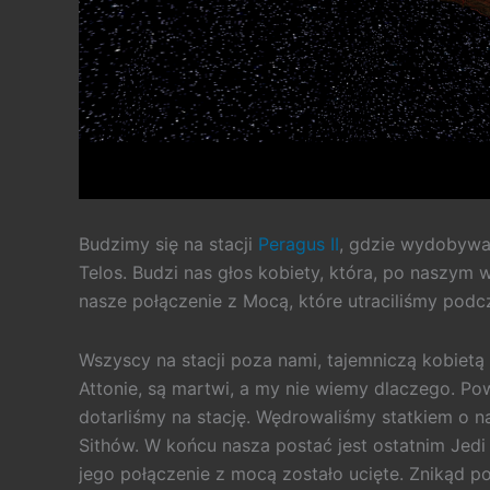
Budzimy się na stacji
Peragus II
, gdzie wydobywan
Telos. Budzi nas głos kobiety, która, po naszym 
nasze połączenie z Mocą, które utraciliśmy pod
Wszyscy na stacji poza nami, tajemniczą kobietą o
Attonie, są martwi, a my nie wiemy dlaczego. Po
dotarliśmy na stację. Wędrowaliśmy statkiem o n
Sithów. W końcu nasza postać jest ostatnim Jedi –
jego połączenie z mocą zostało ucięte. Znikąd 