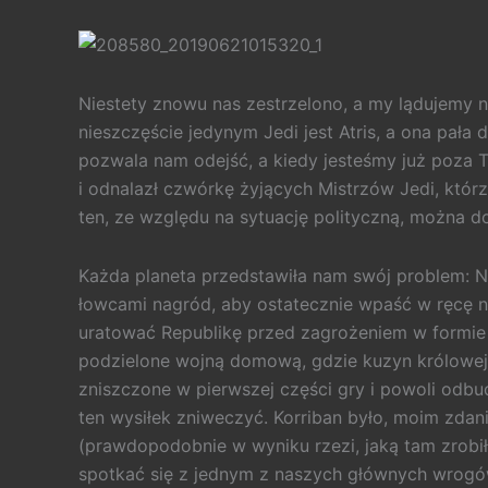
Niestety znowu nas zestrzelono, a my lądujemy n
nieszczęście jedynym Jedi jest Atris, a ona pała 
pozwala nam odejść, a kiedy jesteśmy już poza 
i odnalazł czwórkę żyjących Mistrzów Jedi, któr
ten, ze względu na sytuację polityczną, można do
Każda planeta przedstawiła nam swój problem: N
łowcami nagród, aby ostatecznie wpaść w ręcę 
uratować Republikę przed zagrożeniem w formie 
podzielone wojną domową, gdzie kuzyn królowej 
zniszczone w pierwszej części gry i powoli odbu
ten wysiłek zniweczyć. Korriban było, moim zda
(prawdopodobnie w wyniku rzezi, jaką tam zrobi
spotkać się z jednym z naszych głównych wrogó