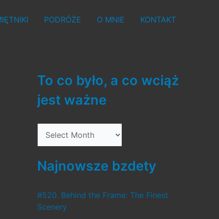
IĘTNIKI
PODRÓŻE
O MNIE
KONTAKT
To co było, a co wciąż
jest ważne
T
o
c
Najnowsze bzdety
o
b
#520. Behind the Frame: The Finest
Scenery
y