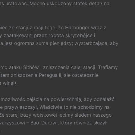
 nas uratować. Mocno uskodzony statek dotarł na
c ze stacji z racji tego, że Harbringer wraz z
my zaatakowani przez robota skrytobójcę i
na jest ogromna suma pieniędzy; wystarczająca, aby
o ataku Sithów i zniszczenia całej stacji. Trafiamy
em zniszczenia Peragus II, ale ostatecznie
 wina!).
 możliwość zejścia na powierzchnię, aby odnaleźć
e przywłaszczył. Właściwie to nie schodzimy na
 Ze starej bazy wojskowej lecimy śladem naszego
arzyszowi – Bao-Durowi, który również służył
.