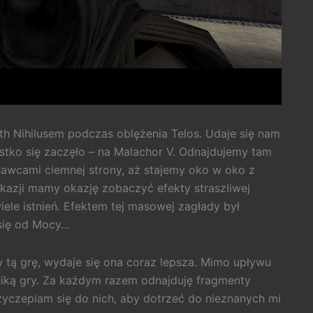
th Nihilusem podczas oblężenia Telos. Udaje się nam
tko się zaczęło – na Malachor V. Odnajdujemy tam
nawcami ciemnej strony, aż stajemy oko w oko z
kazji mamy okazję zobaczyć efekty straszliwej
iele istnień. Efektem tej masowej zagłady był
 się od Mocy…
 tą grę, wydaje się ona coraz lepsza. Mimo upływu
niką gry. Za każdym razem odnajduję fragmenty
zyczepiam się do nich, aby dotrzeć do nieznanych mi