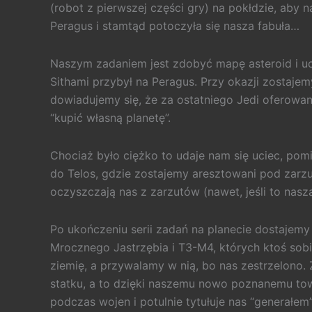
(robot z pierwszej części gry) na pokłdzie, aby
Peragus i stamtąd potoczyła się nasza fabuła…
Naszym zadaniem jest zdobyć mapę asteroid i ucie
Sithami przybył na Peragus. Przy okazji zostaje
dowiadujemy się, że za ostatniego Jedi oferowa
“kupić własną planetę”.
Chociaż było ciężko to udaje nam się uciec, pomim
do Telos, gdzie zostajemy aresztowani pod zarzut
oczyszczają nas z zarzutów (nawet, jeśli to nasza
Po ukończeniu serii zadań na planecie dostajemy
Mrocznego Jastrzębia i T3-M4, których ktoś sobi
ziemię, a przywalamy w nią, bo nas zestrzelono.
statku, a to dzięki naszemu nowo poznanemu tow
podczas wojen i potulnie tytułuje nas “generałem”