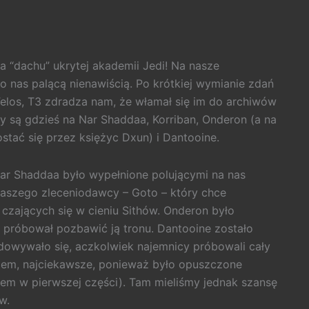
a “dachu” ukrytej akademii Jedi! Na nasze
do nas palącą nienawiścią. Po krótkiej wymianie zdań
Telos, T3 zdradza nam, że włamał się im do archiwów
zy są gdzieś na Nar Shaddaa, Korriban, Onderon (a na
stać się przez księżyc Dxun) i Dantooine.
ar Shaddaa było wypełnione polującymi na nas
naszego zleceniodawcy – Goto – który chce
czających się w cieniu Sithów. Onderon było
próbował pozbawić ją tronu. Dantooine zostało
dowywało się, aczkolwiek najemnicy próbowali cały
niem, najciekawsze, ponieważ było opuszczone
łem w pierwszej części). Tam mieliśmy jednak szansę
w.