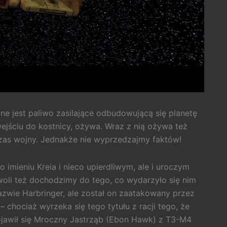
e jest paliwo zasilające odbudowującą się planetę
wejściu do kostnicy, ożywa. Wraz z nią ożywa też
czas wojny. Jednakże nie wyprzedzajmy faktów!
 imieniu Kreia i nieco upierdliwym, ale i uroczym
woli też dochodzimy do tego, co wydarzyło się nim
azwie Harbringer, ale został on zaatakowany przez
 chociaż wyrzeka się tego tytułu z racji tego, że
pojawił się Mroczny Jastrząb (Ebon Hawk) z T3-M4