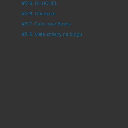
ł
#519. CHUCHEL
o
#518. Chonkers
,
#517. Cats Love Boxes
a
#516. Małe zmiany na blogu
c
o
w
c
i
ą
ż
j
e
s