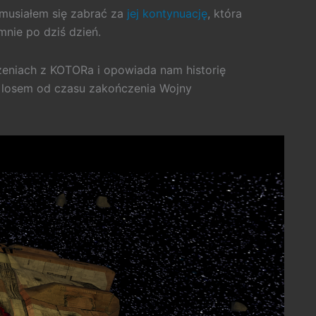
 musiałem się zabrać za
jej kontynuację
, która
nie po dziś dzień.
rzeniach z KOTORa i opowiada nam historię
m losem od czasu zakończenia Wojny