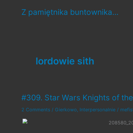
Skip
Z pamiętnika buntownika...
to
content
lordowie sith
#309. Star Wars Knights of the 
2 Comments
/
Gierkowo
,
Interpersonalnie
/
mefi