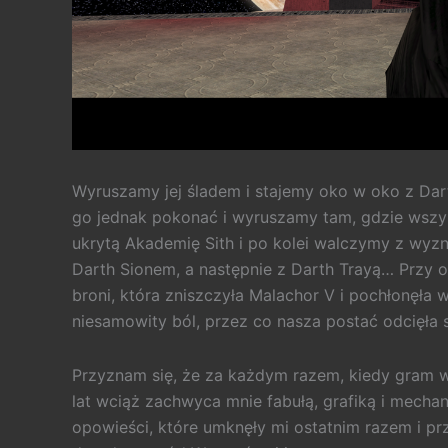
Wyruszamy jej śladem i stajemy oko w oko z Dar
go jednak pokonać i wyruszamy tam, gdzie wszys
ukrytą Akademię Sith i po kolei walczymy z wyz
Darth Sionem, a następnie z Darth Trayą… Przy o
broni, która zniszczyła Malachor V i pochłonęła w
niesamowity ból, przez co nasza postać odcięła
Przyznam się, że za każdym razem, kiedy gram w
lat wciąż zachwyca mnie fabułą, grafiką i mecha
opowieści, które umknęły mi ostatnim razem i pr