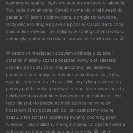
wymarzoną szafkę i będzie w sam raz na aparaty i akwaria.
Tak, będą dwa akwaria (Całość nie ma nic w tej kwestii do
gadania :P): jedno słodkowodne, a drugie słonowodne.
Oczywiście to drugie pojawi się później. Całość za to chce
mieć małe krewecie. Tak, byliśmy w zoologicznym i Całość
zobaczyła, pokochała i dała mi pozwolenie na krewecie. 😀
W ostatnich miesiącach złożyłem aplikację o działkę i
ostatnio mieliśmy szansę obejrzeć wolny slot. Niestety
okazał się za duży i zbyt zapuszczony, ale niedaleko
pokazano nam mniejszy, również zaniedbany slot, który
wydaje się w sam raz dla nas. Musimy tylko poczekać do
połowy października, ponieważ osoba, która wynajmuje tą
działkę dostała ostatnie ostrzeżenie na uprzątnięcie. Jeśli
tego nie zrobi to będziemy mieć szansę na wynajem.
Postanowiliśmy poczekać, bo i tak czekaliśmy trochę
czasu, a ten slot jest naprawdę świetny pod względem
wielkości i jako nieliczny ma ogrodzenie, co będzie świetne
w trzymaniu Smoczyńskiego pod kontrolą. 😀 Także