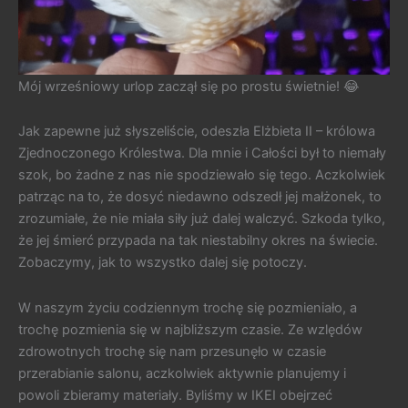
Mój wrześniowy urlop zaczął się po prostu świetnie! 😂
Jak zapewne już słyszeliście, odeszła Elżbieta II – królowa
Zjednoczonego Królestwa. Dla mnie i Całości był to niemały
szok, bo żadne z nas nie spodziewało się tego. Aczkolwiek
patrząc na to, że dosyć niedawno odszedł jej małżonek, to
zrozumiałe, że nie miała siły już dalej walczyć. Szkoda tylko,
że jej śmierć przypada na tak niestabilny okres na świecie.
Zobaczymy, jak to wszystko dalej się potoczy.
W naszym życiu codziennym trochę się pozmieniało, a
trochę pozmienia się w najbliższym czasie. Ze wzlędów
zdrowotnych trochę się nam przesunęło w czasie
przerabianie salonu, aczkolwiek aktywnie planujemy i
powoli zbieramy materiały. Byliśmy w IKEI obejrzeć