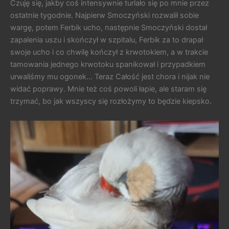
Czuję się, jakby coś intensywnie turlało się po mnie przez
ostatnie tygodnie. Najpierw Smoczyński rozwalił sobie
wargę, potem Ferbik ucho, następnie Smoczyński dostał
zapalenia uszu i skończył w szpitalu, Ferbik za to drapał
swoje ucho i co chwilę kończył z krwotokiem, a w trakcie
tamowania jednego krwotoku spanikował i przypadkiem
urwaliśmy mu ogonek… Teraz Całość jest chora i nijak nie
widać poprawy. Mnie też coś powoli łapie, ale staram się
trzymać, bo jak wszyscy się rozłożymy to będzie kiepsko.