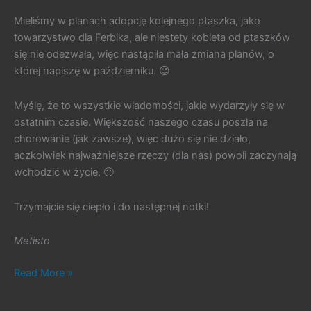
Mieliśmy w planach adopcję kolejnego ptaszka, jako
towarzystwo dla Ferbika, ale niestety kobieta od ptaszków
się nie odezwała, więc nastąpiła mała zmiana planów, o
której napiszę w październiku. 😉
Myślę, że to wszystkie wiadomości, jakie wydarzyły się w
ostatnim czasie. Większość naszego czasu poszła na
chorowanie (jak zawsze), więc dużo się nie działo,
aczkolwiek najważniejsze rzeczy (dla nas) powoli zaczynają
wchodzić w życie. 🙂
Trzymajcie się ciepło i do następnej notki!
Mefisto
#433.
Read More »
Chaos
czyli