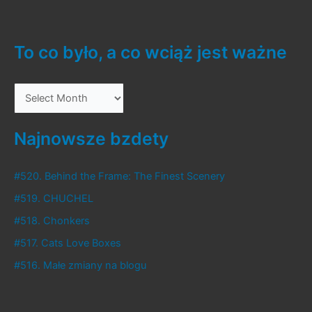
u
nas
normalnie
To co było, a co wciąż jest ważne
T
o
c
Najnowsze bzdety
o
b
#520. Behind the Frame: The Finest Scenery
y
#519. CHUCHEL
ł
#518. Chonkers
o
#517. Cats Love Boxes
,
#516. Małe zmiany na blogu
a
c