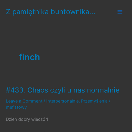
Skip
Z pamiętnika buntownika...
to
content
finch
#433. Chaos czyli u nas normalnie
Leave a Comment
/
Interpersonalnie
,
Przemyślenia
/
mefistowy
Dzień dobry wieczór!