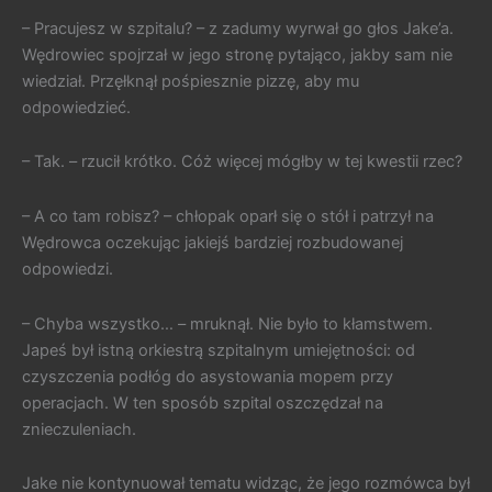
– Pracujesz w szpitalu? – z zadumy wyrwał go głos Jake’a.
Wędrowiec spojrzał w jego stronę pytająco, jakby sam nie
wiedział. Przęłknął pośpiesznie pizzę, aby mu
odpowiedzieć.
– Tak. – rzucił krótko. Cóż więcej mógłby w tej kwestii rzec?
– A co tam robisz? – chłopak oparł się o stół i patrzył na
Wędrowca oczekując jakiejś bardziej rozbudowanej
odpowiedzi.
– Chyba wszystko… – mruknął. Nie było to kłamstwem.
Japeś był istną orkiestrą szpitalnym umiejętności: od
czyszczenia podłóg do asystowania mopem przy
operacjach. W ten sposób szpital oszczędzał na
znieczuleniach.
Jake nie kontynuował tematu widząc, że jego rozmówca był