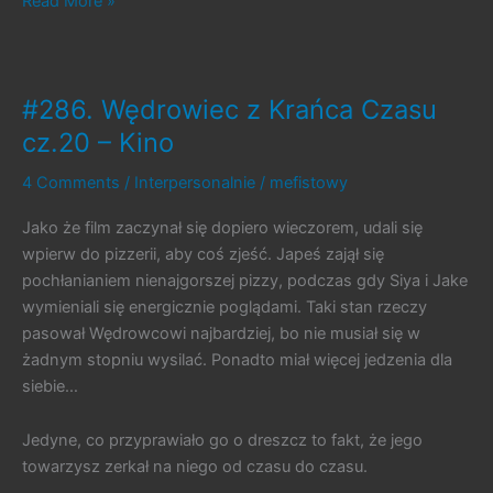
#438.
Read More »
Po
urlopie
#286. Wędrowiec z Krańca Czasu
cz.20 – Kino
4 Comments
/
Interpersonalnie
/
mefistowy
Jako że film zaczynał się dopiero wieczorem, udali się
wpierw do pizzerii, aby coś zjeść. Japeś zajął się
pochłanianiem nienajgorszej pizzy, podczas gdy Siya i Jake
wymieniali się energicznie poglądami. Taki stan rzeczy
pasował Wędrowcowi najbardziej, bo nie musiał się w
żadnym stopniu wysilać. Ponadto miał więcej jedzenia dla
siebie…
Jedyne, co przyprawiało go o dreszcz to fakt, że jego
towarzysz zerkał na niego od czasu do czasu.