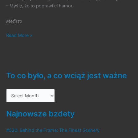
– Myślę, że to poprawi ci humor.
Mefisto
#286.
Read More »
Wędrowiec
z
Krańca
Czasu
cz.20
To co było, a co wciąż jest ważne
–
Kino
T
o
c
Najnowsze bzdety
o
b
#520. Behind the Frame: The Finest Scenery
y