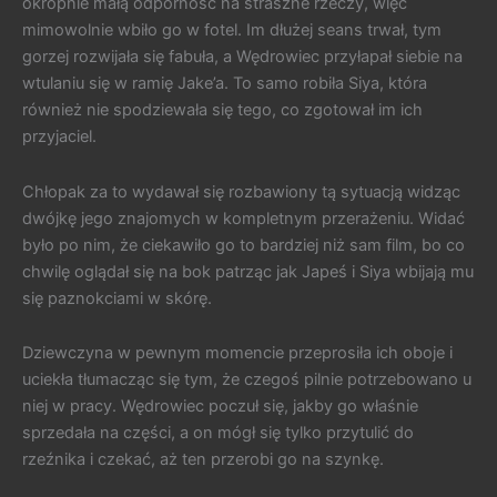
okropnie małą odporność na straszne rzeczy, więc
mimowolnie wbiło go w fotel. Im dłużej seans trwał, tym
gorzej rozwijała się fabuła, a Wędrowiec przyłapał siebie na
wtulaniu się w ramię Jake’a. To samo robiła Siya, która
również nie spodziewała się tego, co zgotował im ich
przyjaciel.
Chłopak za to wydawał się rozbawiony tą sytuacją widząc
dwójkę jego znajomych w kompletnym przerażeniu. Widać
było po nim, że ciekawiło go to bardziej niż sam film, bo co
chwilę oglądał się na bok patrząc jak Japeś i Siya wbijają mu
się paznokciami w skórę.
Dziewczyna w pewnym momencie przeprosiła ich oboje i
uciekła tłumacząc się tym, że czegoś pilnie potrzebowano u
niej w pracy. Wędrowiec poczuł się, jakby go właśnie
sprzedała na części, a on mógł się tylko przytulić do
rzeźnika i czekać, aż ten przerobi go na szynkę.