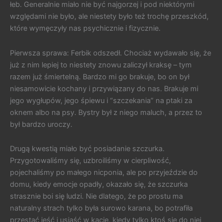
łeb. Generalnie miało nie być najgorzej i pod niektórymi
względami nie było, ale niestety było też trochę przeszkód,
które wymęczyły nas psychicznie i fizycznie.
Pierwsza sprawa: Ferbik odszedł. Chociaż wydawało się, że
już z nim lepiej to niestety znowu zaliczył kraksę – tym
razem już śmiertelną. Bardzo mi go brakuje, bo on był
niesamowicie kochany i przywiązany do nas. Brakuje mi
jego wygłupów, jego śpiewu i “szczekania” na ptaki za
oknem albo na psy. Bystry był z niego maluch, a przez to
był bardzo uroczy.
Drugą kwestią miało być posiadanie szczurka.
Przygotowaliśmy się, uzbroiliśmy w cierpliwość,
pojechaliśmy po małego nicponia, ale po przyjeździe do
domu, kiedy emocje opadły, okazało się, że szczurka
strasznie boi się ludzi. Nie dlatego, że po prostu ma
naturalny strach tylko była surowo karana, bo potrafiła
przestać jeść i usiąść w kącie, kiedy tylko ktoś się do niej