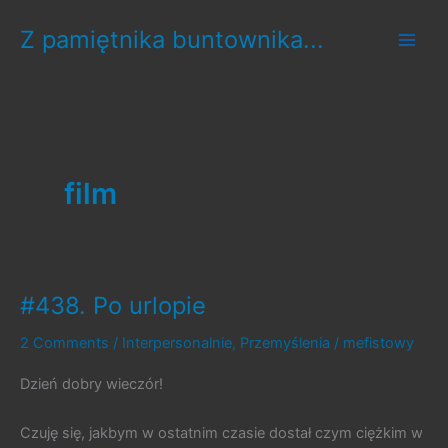
Skip
Z pamiętnika buntownika...
to
content
film
#438. Po urlopie
2 Comments
/
Interpersonalnie
,
Przemyślenia
/
mefistowy
Dzień dobry wieczór!
Czuję się, jakbym w ostatnim czasie dostał czym ciężkim w