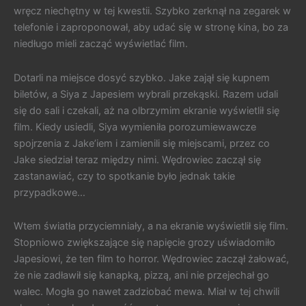
wręcz niechętny w tej kwestii. Szybko zerknął na zegarek w
telefonie i zaproponował, aby udać się w stronę kina, bo za
niedługo mieli zacząć wyświetlać film.
Dotarli na miejsce dosyć szybko. Jake zajął się kupnem
biletów, a Siya z Japesiem wybrali przekąski. Razem udali
się do sali i czekali, aż na olbrzymim ekranie wyświetlił się
film. Kiedy usiedli, Siya wymieniła porozumiewawcze
spojrzenia z Jake’iem i zamienili się miejscami, przez co
Jake siedział teraz między nimi. Wędrowiec zaczął się
zastanawiać, czy to spotkanie było jednak takie
przypadkowe…
Wtem światła przyciemniały, a na ekranie wyświetlił się film.
Stopniowo zwiększające się napięcie grozy uświadomiło
Japesiowi, że ten film to horror. Wędrowiec zaczął żałować,
że nie zadławił się kanapką, pizzą, ani nie przejechał go
walec. Mogła go nawet zadziobać mewa. Miał w tej chwili