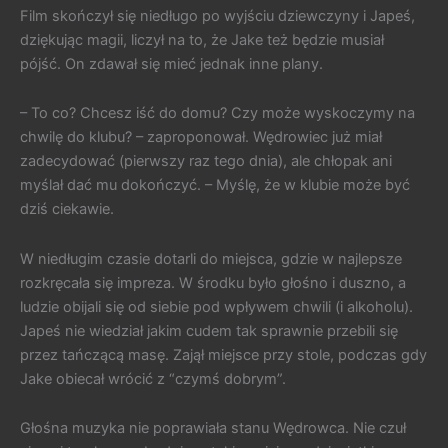
Film skończył się niedługo po wyjściu dziewczyny i Japeś,
dziękując magii, liczył na to, że Jake też będzie musiał
pójść. On zdawał się mieć jednak inne plany.
– To co? Chcesz iść do domu? Czy może wyskoczymy na
chwilę do klubu? – zaproponował. Wędrowiec już miał
zadecydować (pierwszy raz tego dnia), ale chłopak ani
myślał dać mu dokończyć. – Myślę, że w klubie może być
dziś ciekawie.
W niedługim czasie dotarli do miejsca, gdzie w najlepsze
rozkręcała się impreza. W środku było głośno i duszno, a
ludzie obijali się od siebie pod wpływem chwili (i alkoholu).
Japeś nie wiedział jakim cudem tak sprawnie przebili się
przez tańczącą masę. Zajął miejsce przy stole, podczas gdy
Jake obiecał wrócić z “czymś dobrym”.
Głośna muzyka nie poprawiała stanu Wędrowca. Nie czuł