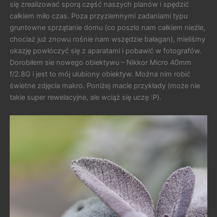
się zrealizować sporą część naszych planów i spędzić
całkiem miło czas. Poza przyziemnymi zadaniami typu
gruntowne sprzątanie domu (co poszło nam całkiem nieźle,
chociaż już znowu rośnie nam wszędzie bałagan), mieliśmy
okazję powłóczyć się z aparatami i pobawić w fotografów.
Dorobiłem sie nowego obiektywu – Nikkor Micro 40mm
f/2.8G i jest to mój ulubiony obiektyw. Można nim robić
świetne zdjęcia makro. Poniżej macie przykłady (może nie
takie super rewelacyjne, ale wciąż się uczę :P).