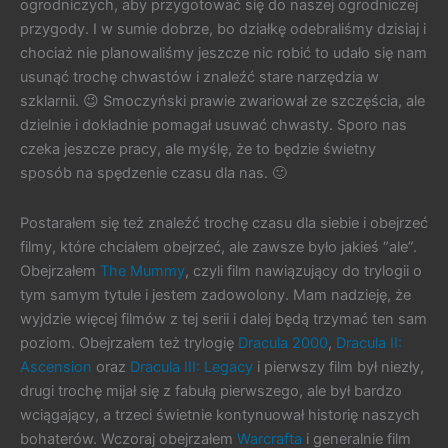
ogrodniczych, aby przygotować się do naszej ogrodniczej
przygody. I w sumie dobrze, bo działkę odebraliśmy dzisiaj i
chociaż nie planowaliśmy jeszcze nic robić to udało się nam
usunąć trochę chwastów i znaleźć stare narzędzia w
szklarnii. 😉 Smoczyński prawie zwariował ze szczęścia, ale
dzielnie i dokładnie pomagał usuwać chwasty. Sporo nas
czeka jeszcze pracy, ale myślę, że to będzie świetny
sposób na spędzenie czasu dla nas. 🙂
Postarałem się też znaleźć trochę czasu dla siebie i obejrzeć
filmy, które chciałem obejrzeć, ale zawsze było jakieś “ale”.
Obejrzałem
The Mummy
, czyli film nawiązujący do trylogii o
tym samym tytule i jestem zadowolony. Mam nadzieję, że
wyjdzie więcej filmów z tej serii i dalej będą trzymać ten sam
poziom. Obejrzałem też trylogię
Dracula 2000
,
Dracula II:
Ascension
oraz
Dracula III: Legacy
i pierwszy film był niezły,
drugi trochę mijał się z fabułą pierwszego, ale był bardzo
wciągający, a trzeci świetnie kontynuował historię naszych
bohaterów. Wczoraj obejrzałem
Warcrafta
i generalnie film