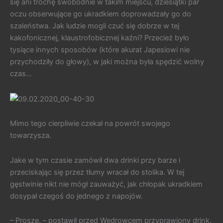
się ani trochę swobodnie w takim miejscu, dziesiątki par
oczu obserwujące go ukradkiem doprowadzały go do
szaleństwa. Jak ludzie mogli czuć się dobrze w tej
kakofonicznej, klaustrofobicznej kaźni? Przecież było
tysiące innych sposobów (które akurat Japesiowi nie
przychodziły do głowy), w jaki można była spędzić wolny
czas…
Mimo tego cierpliwie czekał na powrót swojego
towarzysza.
Jake w tym czasie zamówił dwa drinki przy barze i
przeciskając się przez tłumy wracał do stolika. W tej
gęstwinie nikt nie mógł zauważyć, jak chłopak ukradkiem
dosypał czegoś do jednego z napojów.
– Proszę. – postawił przed Wędrowcem przyprawiony drink.