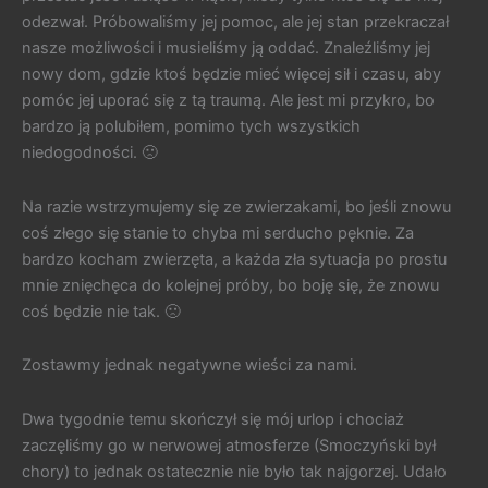
odezwał. Próbowaliśmy jej pomoc, ale jej stan przekraczał
nasze możliwości i musieliśmy ją oddać. Znaleźliśmy jej
nowy dom, gdzie ktoś będzie mieć więcej sił i czasu, aby
pomóc jej uporać się z tą traumą. Ale jest mi przykro, bo
bardzo ją polubiłem, pomimo tych wszystkich
niedogodności. 🙁
Na razie wstrzymujemy się ze zwierzakami, bo jeśli znowu
coś złego się stanie to chyba mi serducho pęknie. Za
bardzo kocham zwierzęta, a każda zła sytuacja po prostu
mnie znięchęca do kolejnej próby, bo boję się, że znowu
coś będzie nie tak. 🙁
Zostawmy jednak negatywne wieści za nami.
Dwa tygodnie temu skończył się mój urlop i chociaż
zaczęliśmy go w nerwowej atmosferze (Smoczyński był
chory) to jednak ostatecznie nie było tak najgorzej. Udało