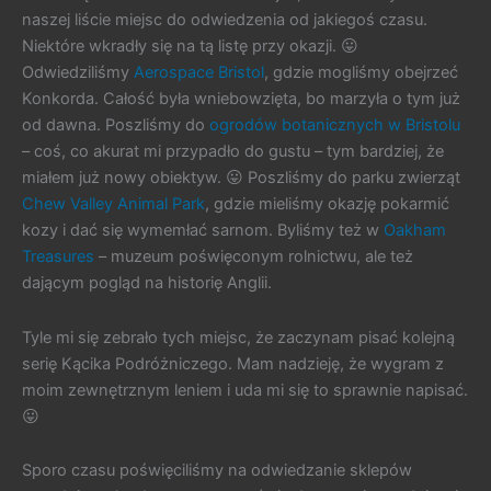
naszej liście miejsc do odwiedzenia od jakiegoś czasu.
Niektóre wkradły się na tą listę przy okazji. 😛
Odwiedziliśmy
Aerospace Bristol
, gdzie mogliśmy obejrzeć
Konkorda. Całość była wniebowzięta, bo marzyła o tym już
od dawna. Poszliśmy do
ogrodów botanicznych w Bristolu
– coś, co akurat mi przypadło do gustu – tym bardziej, że
miałem już nowy obiektyw. 😛 Poszliśmy do parku zwierząt
Chew Valley Animal Park
, gdzie mieliśmy okazję pokarmić
kozy i dać się wymemłać sarnom. Byliśmy też w
Oakham
Treasures
– muzeum poświęconym rolnictwu, ale też
dającym pogląd na historię Anglii.
Tyle mi się zebrało tych miejsc, że zaczynam pisać kolejną
serię Kącika Podróżniczego. Mam nadzieję, że wygram z
moim zewnętrznym leniem i uda mi się to sprawnie napisać.
😛
Sporo czasu poświęciliśmy na odwiedzanie sklepów