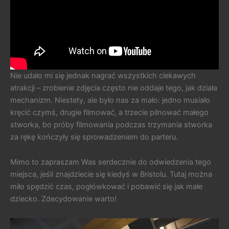
Nie udało mi się jednak nagrać wszystkich ciekawych
atrakcji – zrobienie zdjęcia często nie oddaje tego, jak działa
mechanizm. Niestety, ale było nas za mało: jedno musiało
kręcić czymś, drugie filmować, a trzecie pilnować małego
stworka, bo próby filmowania podczas trzymania stworka
za rękę kończyły się sprowadzeniem do parteru.
Mimo to zapraszam Was serdecznie do odwiedzenia tego
miejsca, jeśli znajdziecie się kiedyś w Bristolu. Tutaj można
miło spędzić czas, pogłówkować i pobawić się jak małe
dziecko. Zdecydowanie warto!