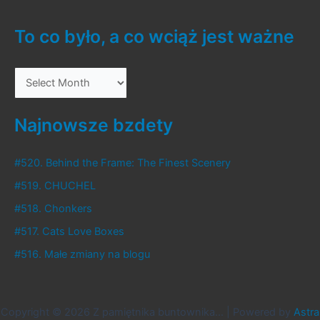
To co było, a co wciąż jest ważne
T
o
c
Najnowsze bzdety
o
b
#520. Behind the Frame: The Finest Scenery
y
#519. CHUCHEL
ł
#518. Chonkers
o
#517. Cats Love Boxes
,
#516. Małe zmiany na blogu
a
c
o
Copyright © 2026 Z pamiętnika buntownika... | Powered by
Astra