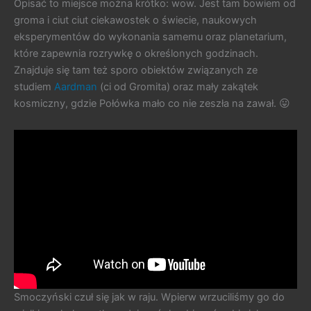
Opisać to miejsce można krótko: wow. Jest tam bowiem od
groma i ciut ciut ciekawostek o świecie, naukowych
eksperymentów do wykonania samemu oraz planetarium,
które zapewnia rozrywkę o określonych godzinach.
Znajduje się tam też sporo obiektów związanych ze
studiem
Aardman
(ci od Gromita) oraz mały zakątek
kosmiczny, gdzie Połówka mało co nie zeszła na zawał. 😛
Smoczyński czuł się jak w raju. Wpierw wrzuciliśmy go do