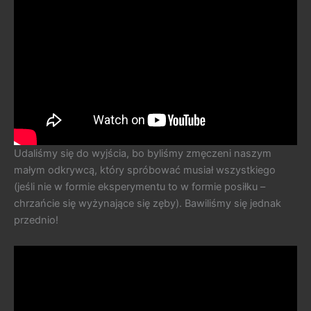
Udaliśmy się do wyjścia, bo byliśmy zmęczeni naszym
małym odkrywcą, który spróbować musiał wszystkiego
(jeśli nie w formie eksperymentu to w formie posiłku –
chrzańcie się wyżynające się zęby). Bawiliśmy się jednak
przednio!