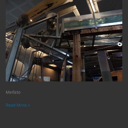
Mefisto
#223.
Read More »
Kącik
Podróżniczy
cz.12