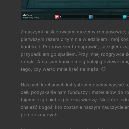
Z naszymi naśladowcami możemy romansować, ale
pierwszym razem o tym nie wiedziałem i mój koch
kontrkult. Próbowałem to naprawić, zacząłem zys
przypadkiem go spaliłem. Przy innej rozgrywce ś
robaki. A na sam koniec moją kolejną dziewczynę
tego, czy warto mnie brać na męża. 😉
Naszych kochanych kultystów możemy wysłać też, 
celu pozyskanie nam funduszy i materiałów do r
tajemniczą i niebezpieczną wiedzę. Niektóre jedn
znaleźć kogoś, kto zostanie naszym nauczyciel
pomoc zmarłych.