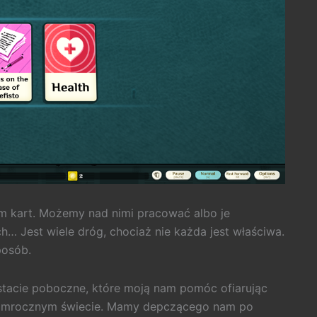
am kart. Możemy nad nimi pracować albo je
ch… Jest wiele dróg, chociaż nie każda jest właściwa.
posób.
stacie poboczne, które moją nam pomóc ofiarując
ym mrocznym świecie. Mamy depczącego nam po