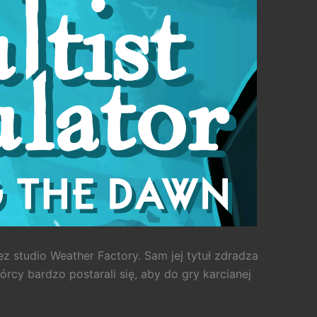
 studio Weather Factory. Sam jej tytuł zdradza
rcy bardzo postarali się, aby do gry karcianej