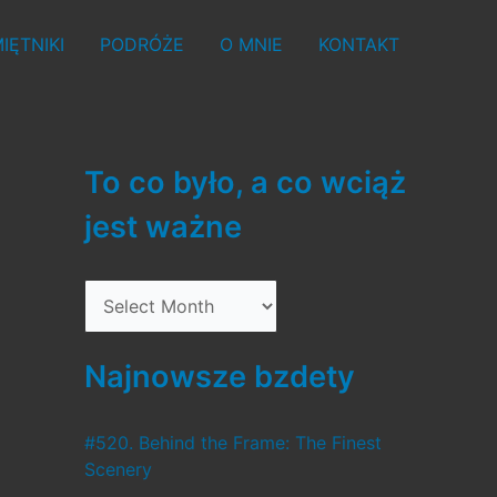
IĘTNIKI
PODRÓŻE
O MNIE
KONTAKT
To co było, a co wciąż
jest ważne
T
o
c
Najnowsze bzdety
o
b
#520. Behind the Frame: The Finest
Scenery
y