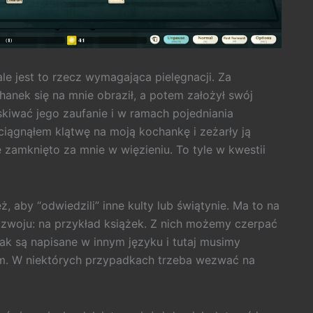
 jest to rzecz wymagająca pielęgnacji. Za
anek się na mnie obraził, a potem założył swój
kiwać jego zaufanie i w ramach pojedniania
ciągnąłem klątwę na moją kochankę i zeżarły ją
 zamknięto za mnie w więzieniu. To tyle w kwestii
aby “odwiedzili” inne kulty lub świątynie. Ma to na
ozwoju: na przykład książek. Z nich możemy czerpać
ak są napisane w innym języku i tutaj musimy
em. W niektórych przypadkach trzeba wezwać na