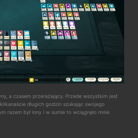
ny, a czasem przerażający. Przede wszystkim jest
 kilkanaście długich godzin szukając swojego
ym razem był inny i w sumie to wciągnęło mnie