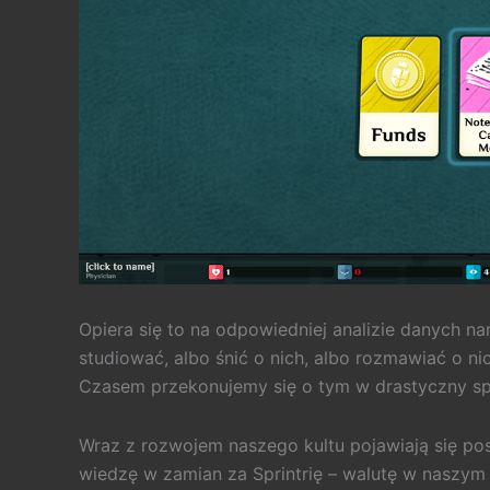
Opiera się to na odpowiedniej analizie danych n
studiować, albo śnić o nich, albo rozmawiać o ni
Czasem przekonujemy się o tym w drastyczny s
Wraz z rozwojem naszego kultu pojawiają się po
wiedzę w zamian za Sprintrię – walutę w nasz