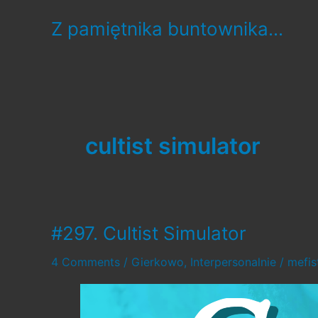
Skip
Z pamiętnika buntownika...
to
content
cultist simulator
#297. Cultist Simulator
4 Comments
/
Gierkowo
,
Interpersonalnie
/
mefi