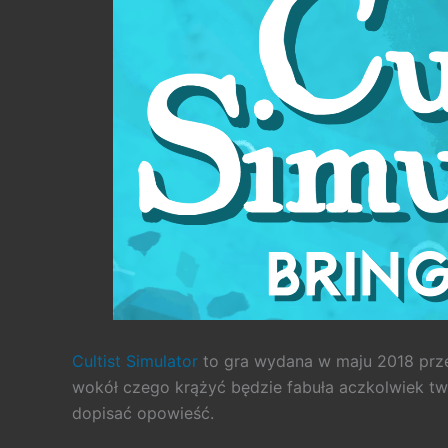
Cultist Simulator
to gra wydana w maju 2018 przez
wokół czego krążyć będzie fabuła aczkolwiek twó
dopisać opowieść.