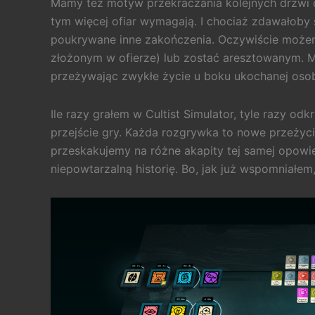
Mamy też motyw przekraczania kolejnych drzwi oś
tym więcej ofiar wymagają. I chociaż zdawałoby si
poukrywane inne zakończenia. Oczywiście możemy
złożonym w ofierze) lub zostać aresztowanym. Mo
przeżywając zwykłe życie u boku ukochanej osoby
Ile razy grałem w Cultist Simulator, tyle razy o
przejście gry. Każda rozgrywka to nowe przeżyci
przeskakujemy na różne akapity tej samej opowie
niepowtarzalną historię. Bo, jak już wspomniałem,