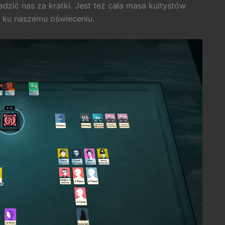
zić nas za kratki. Jest też cała masa kultystów
i ku naszemu oświeceniu.