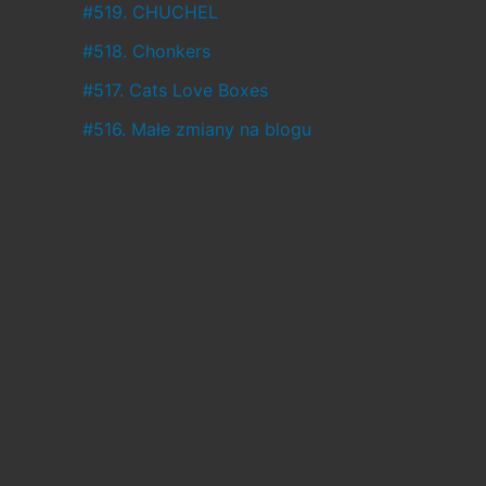
ł
#519. CHUCHEL
o
#518. Chonkers
,
#517. Cats Love Boxes
a
#516. Małe zmiany na blogu
c
o
w
c
i
ą
ż
j
e
s