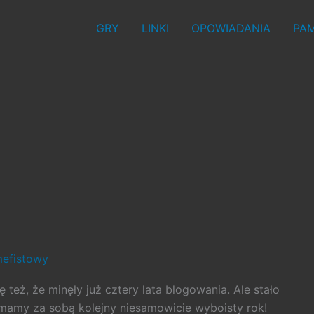
GRY
LINKI
OPOWIADANIA
PAM
efistowy
ę też, że minęły już cztery lata blogowania. Ale stało
 mamy za sobą kolejny niesamowicie wyboisty rok!