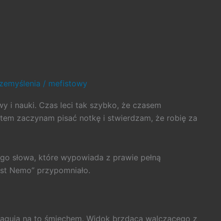
zemyślenia
/
mefistowy
wy i nauki. Czas leci tak szybko, że czasem
otem zaczynam pisać notkę i stwierdzam, że robię za
go słowa, które wypowiada z prawie pełną
est Nemo” przypomniało.
reagują na to śmiechem. Widok brzdąca walczącego z