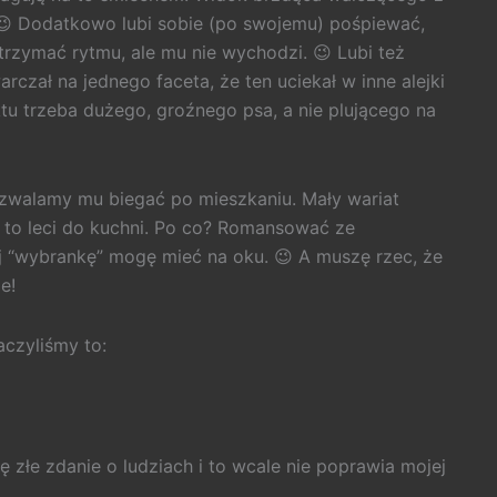
 😉 Dodatkowo lubi sobie (po swojemu) pośpiewać,
trzymać rytmu, ale mu nie wychodzi. 😉 Lubi też
czał na jednego faceta, że ten uciekał w inne alejki
ektu trzeba dużego, groźnego psa, a nie plującego na
ozwalamy mu biegać po mieszkaniu. Mały wariat
, to leci do kuchni. Po co? Romansować ze
j “wybrankę” mogę mieć na oku. 😉 A muszę rzec, że
e!
czyliśmy to:
złe zdanie o ludziach i to wcale nie poprawia mojej