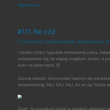
#294.
Read More »
Cztery
lata
blogowania
#111. No cóż
2 Comments
/
Interpersonalnie
,
Komputerowo
,
Pr
I minęły cztery tygodnie intensywnej pracy, zaba
zastanawiam się, ile więcej mógłbym zrobić, a p
dużo na jeden wpis. 😉
Zacznę wesoło. Smoczyński nauczył się pierwsze
świadomością. DAJ. DAJ. DAJ. Aż mi się “Gdzie j
Grunt, że spotykani ludzie w polskich sklepach 