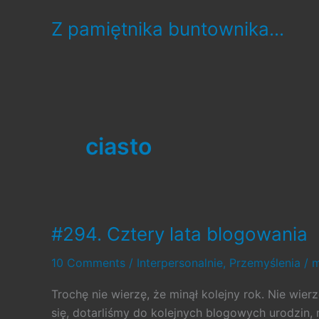
Skip
Z pamiętnika buntownika...
to
content
ciasto
#294. Cztery lata blogowania
10 Comments
/
Interpersonalnie
,
Przemyślenia
/
m
Trochę nie wierzę, że minął kolejny rok. Nie wierz
się, dotarliśmy do kolejnych blogowych urodzin,