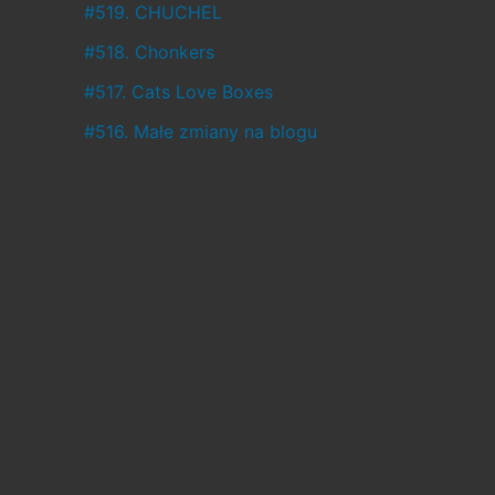
ł
#519. CHUCHEL
o
#518. Chonkers
,
#517. Cats Love Boxes
a
#516. Małe zmiany na blogu
c
o
w
c
i
ą
ż
j
e
s