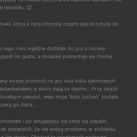
ę dorobiło. 😉
wki, która z racji choroby często jest przykuta do
ju tego roku wyjdzie dodatek do gry o nazwie
rzypadł do gustu, a dodatek prezentuje się równie
any wysyp promocji na gry oraz kilka darmowych
astanawiałem, a skoro dają za darmo… Przy okazji
 chciałbym zakupić, więc moja “lista życzeń” została
 czeka go dieta…
untowało i po aktualizacji nie chce się odpalić.
zak stwierdzili, że nie widzą problemu w zrobieniu