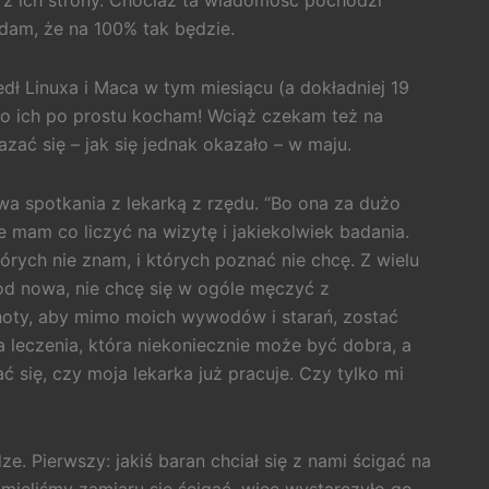
e z ich strony. Chociaż ta wiadomość pochodzi
e dam, że na 100% tak będzie.
dł Linuxa i Maca w tym miesiącu (a dokładniej 19
 to ich po prostu kocham! Wciąż czekam też na
ać się – jak się jednak okazało – w maju.
wa spotkania z lekarką z rzędu. “Bo ona za dużo
nie mam co liczyć na wizytę i jakiekolwiek badania.
tórych nie znam, i których poznać nie chcę. Z wielu
d nowa, nie chcę się w ogóle męczyć z
oty, aby mimo moich wywodów i starań, zostać
a leczenia, która niekoniecznie może być dobra, a
ć się, czy moja lekarka już pracuje. Czy tylko mi
e. Pierwszy: jakiś baran chciał się z nami ścigać na