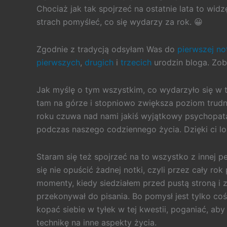
Chociaż jak tak spojrzeć na ostatnie lata to widz
strach pomyśleć, co się wydarzy za rok. 😀
Zgodnie z tradycją odsyłam Was do
pierwszej no
pierwszych
,
drugich
i
trzecich
urodzin bloga. Zob
Jak myślę o tym wszystkim, co wydarzyło się w t
tam na górze i stopniowo zwiększa poziom trudn
roku czuwa nad nami jakiś wyjątkowy psychopata 
podczas naszego codziennego życia. Dzięki ci los
Staram się też spojrzeć na to wszystko z innej 
się nie opuścić żadnej notki, czyli przez cały ro
momenty, kiedy siedziałem przed pustą stroną i 
przekonywał do pisania. Bo pomysł jest tylko coś
kopać siebie w tyłek w tej kwestii, poganiać, ab
technikę na inne aspekty życia.