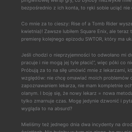
pingwinowej wersji gry, co byłoby niezwykle mił
bezpośrednio z ich konta, to ręki sobie uciąć ni
Co mnie za to cieszy: Rise of a Tomb Rider wysze
kwietnia)! Zawsze lubiłem Square Enix, ale teraz
premierę kolejnego epizodu SWTOR, który ma ukaz
Jeśli chodzi o nieprzyjemności to odwołano mi d
pracuje i nie mogą jej tyle płacić”, więc póki co 
Próbują za to na siłę umówić mnie z lekarzami, k
względów: nie chcę omawiać moich problemów o
zapoznawaniem lekarza, nie mam kompletnie och
olanym. I boję się, że nowy lekarz = nowa metod
tylko zmarnuje czas. Mogę jedynie dzwonić i pyta
wygląda to na absurd?
Mieliśmy też jednego dnia dwa incydenty na drodz