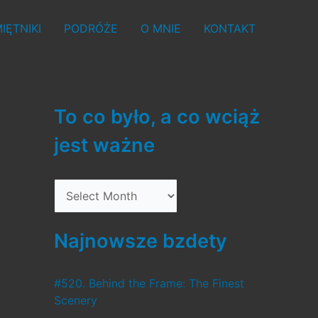
IĘTNIKI
PODRÓŻE
O MNIE
KONTAKT
To co było, a co wciąż
jest ważne
T
o
c
Najnowsze bzdety
o
b
#520. Behind the Frame: The Finest
Scenery
y