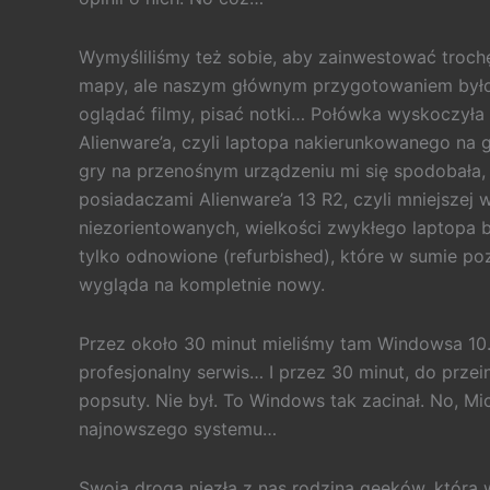
Wymyśliliśmy też sobie, aby zainwestować troch
mapy, ale naszym głównym przygotowaniem było
oglądać filmy, pisać notki… Połówka wyskoczy
Alienware’a, czyli laptopa nakierunkowanego na g
gry na przenośnym urządzeniu mi się spodobała, 
posiadaczami Alienware’a 13 R2, czyli mniejszej 
niezorientowanych, wielkości zwykłego laptopa 
tylko odnowione (refurbished), które w sumie poz
wygląda na kompletnie nowy.
Przez około 30 minut mieliśmy tam Windowsa 10.
profesjonalny serwis… I przez 30 minut, do przei
popsuty. Nie był. To Windows tak zacinał. No, Mi
najnowszego systemu…
Swoją drogą niezła z nas rodzina geeków, która