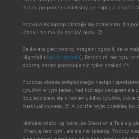
dobra, po prostu chcieliśmy go kupić, a powód si
Aczkolwiek laptop okazuje się zbawienny dla połó
łóżka i nie ma jak zabijać nudy. 😉
Ze świata gier: twórcy Aragami ogłosili, że w ma
Nightfall (
link do atykułu
). Bardzo mi ten tytuł p
dobrze, zatem pozostaje nic tylko czekać! 🙂
Podczas okresu świątecznego nastąpił spodziew
tytułów: w tym jeden, nad którego zakupem się z
dowiedziałem się o istnieniu kilku tytułów, które
zuaktualizowana. 😉 A portfel wyje boleśnie, bo
Niefajne wieści są takie, że Ghost of a Tale się zb
“Pracuję nad tym”, ale się nie śpieszę. Twórcy ws