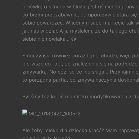
połówką o sznurki w bluzie jest uśmiechogenny.
co brzmi przezabawnie, bo uporczywie stara się 
sobie powarczeć. W jednym supermarkecie tak war
jak nas widział. A ja myślałem, że do takiego ef
siebie niemowlaka… 😉
Smoczyński również coraz lepiej chodzi, więc p
pierwsze co robi, po znalezieniu się na podłodze
zmywarką. No cóż, serce nie sługa… Przynajmnie
to porządna partia, bo zmywa naczynia doskonal
Byliśmy też kupić mu mleko modyfikowane i zoba
Ale żeby mleko dla dziecka kraść? Mam naprawdę 
opinii o nich. No cóż…