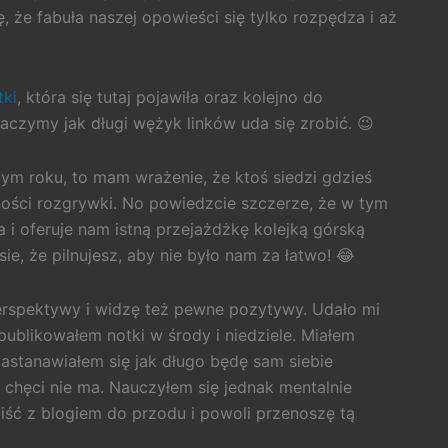
ę, że fabuła naszej opowieści się tylko rozpędza i aż
tki
, która się tutaj pojawiła oraz kolejno do
aczymy jak długi wężyk linków uda się zrobić. 😉
ym roku, to mam wrażenie, że ktoś siedzi gdzieś
ości rozgrywki. No powiedzcie szczerze, że w tym
i oferuje nam istną przejażdżkę kolejką górską
ie, że pilnujesz, aby nie było nam za łatwo! 😂
perspektywy i widzę też pewne pozytywy. Udało mi
k publikowałem notki w środy i niedziele. Miałem
zastanawiałem się jak długo będę sam siebie
 chęci nie ma. Nauczyłem się jednak mentalnie
y iść z blogiem do przodu i powoli przenoszę tą