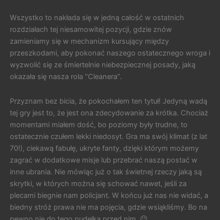
Wszystko to nakłada się w jedną całość w ostatnich
rozdziałach tej niesamowitej pozycji, gdzie znów
zamieniamy się w mechanizm kursujący między
przeszkodami, aby pokonać naszego ostatecznego wroga i
wyzwolić się ze śmiertelnie niebezpiecznej posady, jaką
okazała się nasza rola “Cleanera”.
Przyznam bez bicia, że pokochałem ten tytuł! Jedyną wadą
tej gry jest to, że jest ona zdecydowanie za krótka. Chociaż
momentami miałem dość, bo poziomy były trudne, to
ostatecznie czułem lekki niedosyt. Gra ma swój klimat (z lat
70!), ciekawą fabułę, ukryte fanty, dzięki którym możemy
zagrać w dodatkowe misje lub przebrać naszą postać w
inne ubrania. Nie mówiąc już o tak świetnej rzeczy jaką są
skrytki, w których można się schować nawet, jeśli za
plecami biegnie nam policjant. W końcu już nas nie widać, a
biedny stróż prawa nie ma pojęcia, gdzie wsiąkliśmy. Bo na
pewno nie do tego pudełka przed nim. 😉