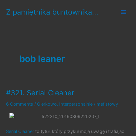
Skip
Z pamiętnika buntownika...
to
content
bob leaner
#321. Serial Cleaner
6 Comments
/
Gierkowo
,
Interpersonalnie
/
mefistowy
Serial Cleaner
to tytuł, który przykuł moją uwagę i trafiając