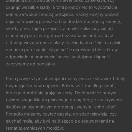
zbieraniu ciał, dowodów, a nawet odkurzanie krwi, aby
usunąć wszelkie ślady. Brzmi prosto? No to wyobraźcie
sobie, że wokół chodzą policjanci. Każdy kolejny poziom
daje nam więcej przeszkód na drodze, dochodzą kamery,
skróty przez tajne przejścia, a nawet zbliżający się do
emerytury policjanci gotowi bez wahania oddać strzał
ostrzegawczy w nasze plecy. Niekiedy przejście rozdziału
oznacza poruszanie się po ściśle określonej trasie i to w
odpowiednim momencie inaczej zostajemy złapani i
zaczynamy od początku.
Poza powyższymi atrakcjami mamy jeszcze skrawek fabuły
trzymającej nas w napięciu. Bob wszak ma dług u mafii,
którego dorobił się grając w karty. Dochodzi też motyw
tajemniczego klienta płacącego grubą forsę za zakrywanie
śladów za tajemniczym mordercą zwanym “echo killer”.
Ponadto możemy czytać gazetę, oglądać telewizję, czy
słuchać radia, aby być na bieżąco z ciekawostkami na
temat tajemniczych mordów.