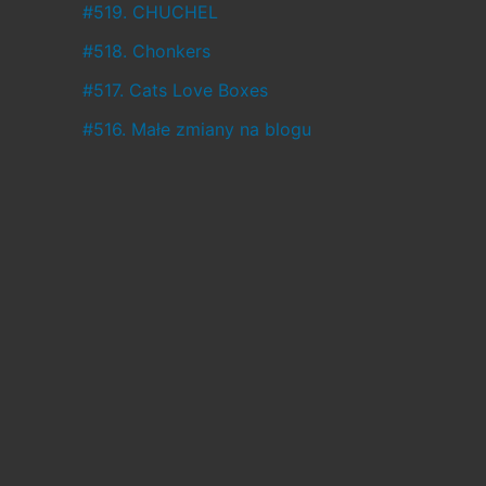
ł
#519. CHUCHEL
o
#518. Chonkers
,
#517. Cats Love Boxes
a
#516. Małe zmiany na blogu
c
o
w
c
i
ą
ż
j
e
s