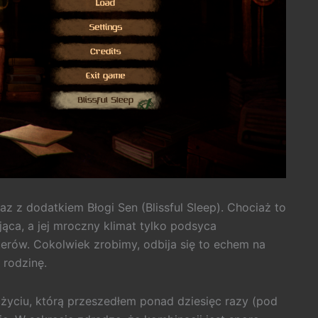
az z dodatkiem Błogi Sen (Blissful Sleep). Chociaż to
jąca, a jej mroczny klimat tylko podsyca
terów. Cokolwiek zrobimy, odbija się to echem na
 rodzinę.
życiu, którą przeszedłem ponad dziesięc razy (pod