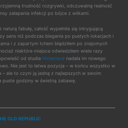
przyjemną trudność rozgrywki, odczuwalną realność
sy załapania infekcji po bójce z wilkami.
naturą fabułę, całość wypełniła się intrygującą
zy sens niż podczas biegania po pustych lokacjach i
lliama i z zapartym tchem błądziłem po znajomych
hociaż niektóre miejsca odwiedziłem wiele razy
 opowieść od studia
Hinterland
nadała im nowego
wo. Nie jest to łatwa pozycja – w końcu wszystko w
a – ale to czyni ją jedną z najlepszych w swoim
a puste godziny w świetną zabawę.
HE OLD REPUBLIC