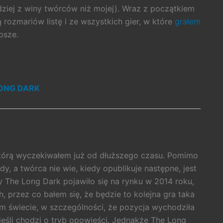
ziej z winy twórców niż mojej). Wraz z początkiem
 rozmariów listę i ze wszystkich gier, w które
grałem
psze.
ONG DARK
którą wyczekiwałem już od dłuższego czasu. Pomimo
y, a twórca nie wie, kiedy opublikuje następne, jest
y The Long Dark pojawiło się na rynku w 2014 roku,
 przez co bałem się, że będzie to kolejna gra taka
ym świecie, w szczególności, że pozycja wychodziła
jeśli chodzi o tryb opowieści. Jednakże The Long