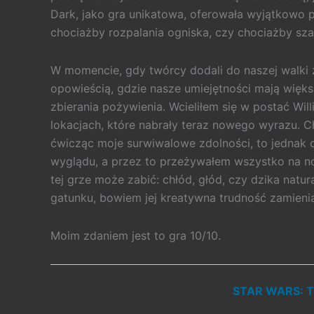
Dark, jako gra unikatowa, oferowała wyjątkowo 
chociażby rozpalania ogniska, czy chociażby szan
W momencie, gdy twórcy dodali do naszej walki z 
opowieścią, gdzie nasze umiejętności mają więks
zbierania pożywienia. Wcieliłem się w postać Wi
lokacjach, które nabrały teraz nowego wyrazu. C
ćwicząc moje surwiwalowe zdolności, to jednak
wyglądu, a przez to przeżywałem wszystko na no
tej grze może zabić: chłód, głód, czy dzika natur
gatunku, bowiem jej kreatywna trudność zamieni
Moim zdaniem jest to gra 10/10.
STAR WARS: T