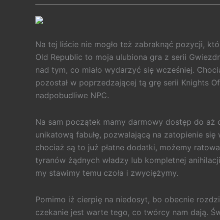
Na tej liście nie mogło też zabraknąć pozycji, k
Old Republic to moja ulubiona gra z serii Gwiezdn
nad tym, co miało wydarzyć się wcześniej. Chocia
pozostał w poprzedzającej tą grę serii Knights O
nadpobudliwe NPC.
Na sam początek mamy darmowy dostęp do aż ośm
unikatową fabułę, pozwalającą na zatopienie się
chociaż są to już płatne dodatki, możemy rato
tyranów żądnych władzy lub kompletnej anihilacj
my stawimy temu czoła i zwyciężymy.
Pomimo iż cierpię na niedosyt, bo obecnie rozdz
czekanie jest warte tego, co twórcy nam dają. Św