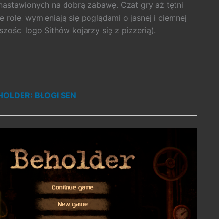
 nastawionych na dobrą zabawę. Czat gry aż tętni
 role, wymieniają się poglądami o jasnej i ciemnej
szości logo Sithów kojarzy się z pizzerią).
OLDER: BŁOGI SEN