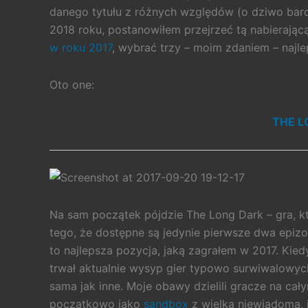
danego tytułu z różnych względów (o dziwo bard
2018 roku, postanowiłem przejrzeć tą nabierającą
w roku 2017
, wybrać trzy – moim zdaniem – najle
Oto one:
THE L
Na sam początek pójdzie The Long Dark – gra, 
tego, że dostępne są jedynie pierwsze dwa epizod
to najlepsza pozycja, jaką zagrałem w 2017. Kied
trwał aktualnie wysyp gier typowo surwiwalowych,
sama jak inne. Moje obawy dzielili gracze na cał
początkowo jako
sandbox
z wielką niewiadomą, 