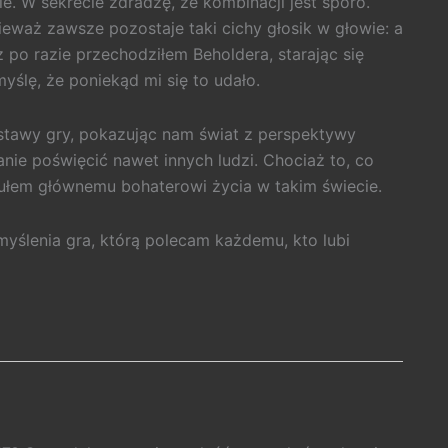
ie. W sekrecie zdradzę, że kombinacji jest sporo.
nieważ zawsze pozostaje taki cichy głosik w głowie: a
z po razie przechodziłem Beholdera, starając się
ślę, że poniekąd mi się to udało.
dstawy gry, pokazując nam świat z perspektywy
anie poświęcić nawet innych ludzi. Chociaż to, co
czułem głównemu bohaterowi życia w takim świecie.
myślenia gra, którą polecam każdemu, kto lubi