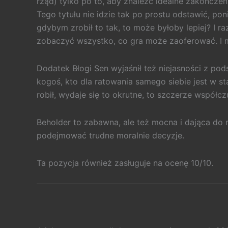
rząd) tylko po to, aby znaleźć idealne zakończen
Tego tytułu nie idzie tak po prostu odstawić, po
gdybym zrobił to tak, to może byłoby lepiej? I ra
zobaczyć wszystko, co gra może zaoferować. I my
Dodatek Błogi Sen wyjaśnił też niejasności z po
kogoś, kto dla ratowania samego siebie jest w st
robił, wydaje się to okrutne, to szczerze współ
Beholder to zabawna, ale też mocna i dająca do 
podejmować trudne moralnie decyzje.
Ta pozycja również zasługuje na ocenę 10/10.