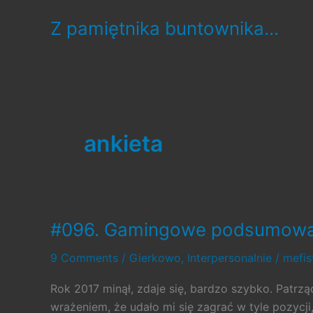
Skip
Z pamiętnika buntownika...
to
content
ankieta
#096. Gamingowe podsumowan
9 Comments
/
Gierkowo
,
Interpersonalnie
/
mefi
Rok 2017 minął, zdaje się, bardzo szybko. Patrząc
wrażeniem, że udało mi się zagrać w tyle pozycji