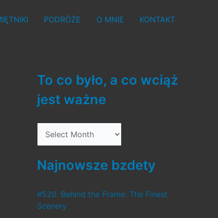
IĘTNIKI
PODRÓŻE
O MNIE
KONTAKT
To co było, a co wciąż
jest ważne
T
o
c
Najnowsze bzdety
o
b
#520. Behind the Frame: The Finest
Scenery
y