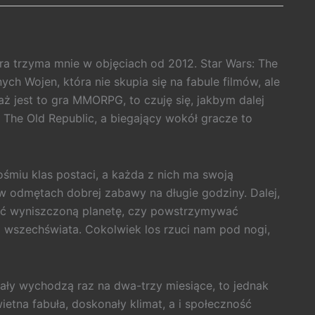
tóra trzyma mnie w objęciach od 2012. Star Wars: The
ych Wojen, która nie skupia się na fabule filmów, ale
ż jest to gra MMORPG, to czuję się, jakbym dalej
f The Old Republic, a biegający wokół gracze to
iu klas postaci, a każda z nich ma swoją
 w odmętach dobrej zabawy na długie godziny. Dalej,
wać wyniszczoną planetę, czy powstrzymywać
i wszechświata. Cokolwiek los rzuci nam pod nogi,
iały wychodzą raz na dwa-trzy miesiące, to jednak
ietna fabuła, doskonały klimat, a i społeczność