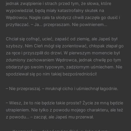
jednak zwątpienie i strach przed tym, że słowa, które
wypowiedział, będą miały katastrofalny skutek na
Wędrowcu. Nagle cała ta słodycz chwili zaczęła go dusić i
przytłaczać. – Ja… przepraszam. Nie powinienem…
Chciał się cofnąć, ucieć, zapaść od ziemię, ale Japeś był
szybszy. Nim Cień mógł się zorientować, chłopak złapał go
za ręce i przyszpilił do drzwi. W pierwszym momencie był
zdumiony zachowaniem Wędrowca, jednak chwilę po tym
obdarzył go swoim typowym, zadziornym uśmiechem. Nie
spodziewał się po nim takiej bezpośredniości!
– Nie przepraszaj. – mruknął cicho i uśmiechnął łagodnie.
– Wiesz, że to nie będzie takie proste? Życie ze mną będzie
utrapieniem. Nie tylko z powodu mojego charakteru, ale też
z powodu… – zaczął, ale Japeś mu przerwał.