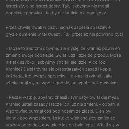
jesteś zły, albo jesteś dobry. Tak, jakbyśmy nie mogli
popełniać pomyłek. Jakby nie istniało nic pomiędzy.
Przez chwilę trwali w ciszy, jednak Japesia straszliwie
gryzło sumienie w tej kwestii. Tak przecież nie powinno być!
– Może to zabrzmi dziwnie, ale myślę, że Kraniec powinien
zmienić swoje podejście. Świat ludzi idzie do przodu. Może
nie tak szybko, jakbyśmy chcieli, ale idzie. A co robi
Kraniec? Dalej trzyma się przestarzałych zasad i kopie
każdego, kto wyraża sprzeciw! – niemal krzyknął. Jake
uśmiechnął się na wpół łagodnie, na wpół z politowaniem.
– Raczej wątpię, abyśmy znaleźli sympatyków takiej myśli.
Kraniec ustalił zasady i raczej ich już nie zmieni. – odparł, a
Wędrowiec burknął coś pod nosem ze złości. Cień był
jednak pod wrażeniem, że ktokolwiek chciałby zmieniać
utalony porządek, aby takim jak on było lepiej. Wtulili się w