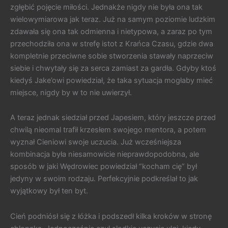
zgłębić pojęcie miłości. Jednakże nigdy nie była ona tak
wielowymiarowa jak teraz. Już na samym poziomie ludzkim
zdawała się ona tak odmienna i nietypowa, a zaraz po tym
przechodziła ona w strefę istot z Krańca Czasu, gdzie dwa
kompletnie przeciwne sobie stworzenia stawały naprzeciw
siebie i chwytały się za serca zamiast za gardła. Gdyby ktoś
kiedyś Jake’owi powiedział, że taka sytuacja mogłaby mieć
miejsce, nigdy by w to nie uwierzył.
A teraz jednak siedział przed Japesiem, który jeszcze przed
chwilą nieomal trafił krzesłem swojego mentora, a potem
wyznał Cieniowi swoje uczucia. Już wcześniejsza
kombinacja była niesamowicie nieprawdopodobna, ale
sposób w jaki Wędrowiec powiedział “kocham cię” był
jedyny w swoim rodzaju. Perfekcyjnie podkreślał to jak
wyjątkowy był ten byt.
Cień podniósł się z łóżka i podszedł kilka kroków w stronę