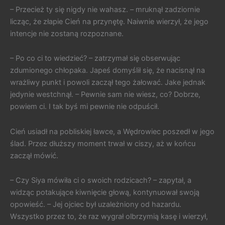
– Przecież ty się nigdy nie wahasz. – mruknął zadziornie
licząc, że złapie Cień na przynętę. Naiwnie wierzył, że jego
intencje nie zostaną rozpoznane.
– Po co ci to wiedzieć? – zatrzymał się obserwując
zdumionego chłopaka. Japeś domyślił się, że nacisnął na
wrażliwy punkt i powoli zaczął tego żałować. Jake jednak
jedynie westchnął. – Pewnie sam nie wiesz, co? Dobrze,
powiem ci. I tak byś mi pewnie nie odpuścił.
Cień usiadł na pobliskiej ławce, a Wędrowiec poszedł w jego
ślad. Przez dłuższy moment trwał w ciszy, aż w końcu
zaczął mówić.
– Czy Siya mówiła ci o swoich rodzicach? – zapytał, a
widząc potakujące kiwnięcie głową, kontynuował swoją
opowieść. – Jej ojciec był uzależniony od hazardu.
Wszystko przez to, że raz wygrał olbrzymią kasę i wierzył,