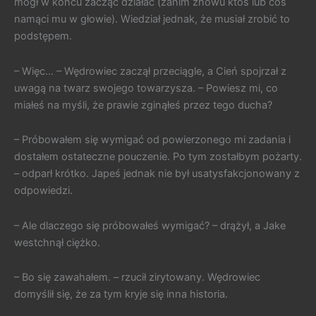
mógł w końcu zacząć działać (zanim znowu ktoś lub coś
namąci mu w głowie). Wiedział jednak, że musiał zrobić to
podstępem.
– Więc… – Wędrowiec zaczął przeciągle, a Cień spojrzał z
uwagą na twarz swojego towarzysza. – Powiesz mi, co
miałeś na myśli, że prawie zginąłeś przez tego ducha?
– Próbowałem się wymigać od powierzonego mi zadania i
dostałem ostateczne pouczenie. Po tym zostałbym pożarty.
– odparł krótko. Japeś jednak nie był usatysfakcjonowany z
odpowiedzi.
– Ale dlaczego się próbowałeś wymigać? – drążył, a Jake
westchnął ciężko.
– Bo się zawahałem. – rzucił zirytowany. Wędrowiec
domyślił się, że za tym kryje się inna historia.