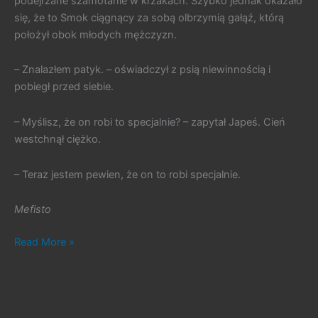
podejrzane szamotanie w krzakach. Szybko jednak okazało
się, że to Smok ciągnący za sobą olbrzymią gałąź, którą
położył obok młodych mężczyzn.
– Znalazłem patyk. – oświadczył z psią niewinnością i
pobiegł przed siebie.
– Myślisz, że on robi to specjalnie? – zapytał Japeś. Cień
westchnął ciężko.
– Teraz jestem pewien, że on to robi specjalnie.
Mefisto
#333.
Read More »
Wędrowiec
z
Krańca
Czasu