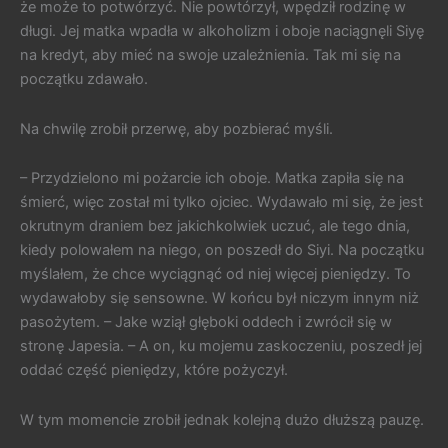
że może to potwórzyć. Nie powtórzył, wpędził rodzinę w
długi. Jej matka wpadła w alkoholizm i oboje naciągnęli Siyę
na kredyt, aby mieć na swoje uzależnienia. Tak mi się na
początku zdawało.
Na chwilę zrobił przerwę, aby pozbierać myśli.
– Przydzielono mi pożarcie ich oboje. Matka zapiła się na
śmierć, więc został mi tylko ojciec. Wydawało mi się, że jest
okrutnym draniem bez jakichkolwiek uczuć, ale tego dnia,
kiedy polowałem na niego, on poszedł do Siyi. Na początku
myślałem, że chce wyciągnąć od niej więcej pieniędzy. To
wydawałoby się sensowne. W końcu był niczym innym niż
pasożytem. – Jake wziął głęboki oddech i zwrócił się w
stronę Japesia. – A on, ku mojemu zaskoczeniu, poszedł jej
oddać część pieniędzy, które pożyczył.
W tym momencie zrobił jednak kolejną dużo dłuższą pauzę.