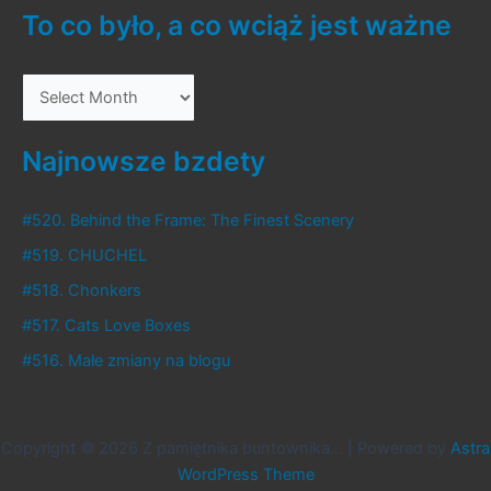
cz.40
To co było, a co wciąż jest ważne
–
Wspomnienie
T
o
Duchu
o
c
Najnowsze bzdety
o
b
#520. Behind the Frame: The Finest Scenery
y
#519. CHUCHEL
ł
#518. Chonkers
o
#517. Cats Love Boxes
,
#516. Małe zmiany na blogu
a
c
o
Copyright © 2026 Z pamiętnika buntownika... | Powered by
Astra
w
WordPress Theme