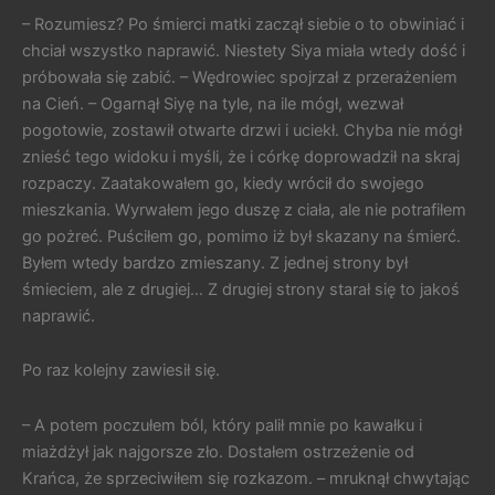
– Rozumiesz? Po śmierci matki zaczął siebie o to obwiniać i
chciał wszystko naprawić. Niestety Siya miała wtedy dość i
próbowała się zabić. – Wędrowiec spojrzał z przerażeniem
na Cień. – Ogarnął Siyę na tyle, na ile mógł, wezwał
pogotowie, zostawił otwarte drzwi i uciekł. Chyba nie mógł
znieść tego widoku i myśli, że i córkę doprowadził na skraj
rozpaczy. Zaatakowałem go, kiedy wrócił do swojego
mieszkania. Wyrwałem jego duszę z ciała, ale nie potrafiłem
go pożreć. Puściłem go, pomimo iż był skazany na śmierć.
Byłem wtedy bardzo zmieszany. Z jednej strony był
śmieciem, ale z drugiej… Z drugiej strony starał się to jakoś
naprawić.
Po raz kolejny zawiesił się.
– A potem poczułem ból, który palił mnie po kawałku i
miażdżył jak najgorsze zło. Dostałem ostrzeżenie od
Krańca, że sprzeciwiłem się rozkazom. – mruknął chwytając