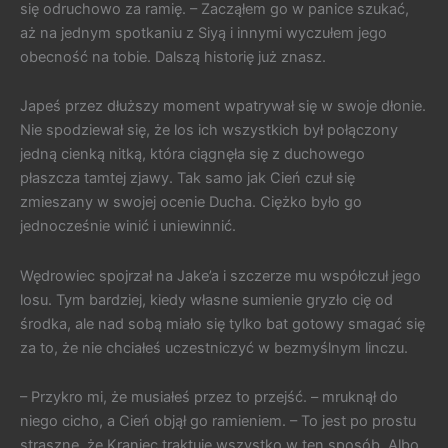
się odruchowo za ramię. – Zacząłem go w panice szukać,
aż na jednym spotkaniu z Siyą i innymi wyczułem jego
obecność na tobie. Dalszą historię już znasz.
Japeś przez dłuższy moment wpatrywał się w swoje dłonie.
Nie spodziewał się, że los ich wszystkich był połączony
jedną cienką nitką, która ciągnęła się z duchowego
płaszcza tamtej zjawy. Tak samo jak Cień czuł się
zmieszany w swojej ocenie Ducha. Ciężko było go
jednocześnie winić i uniewinnić.
Wędrowiec spojrzał na Jake’a i szczerze mu współczuł jego
losu. Tym bardziej, kiedy własne sumienie gryzło cię od
środka, ale nad sobą miało się tylko bat gotowy smagać się
za to, że nie chciałeś uczestniczyć w bezmyślnym linczu.
– Przykro mi, że musiałeś przez to przejść. – mruknął do
niego cicho, a Cień objął go ramieniem. – To jest po prostu
straszne, że Kraniec traktuje wszystko w ten sposób. Albo