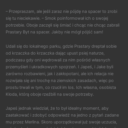
– Przepraszam, ale jeśli zaraz nie pójdę na spacer to zrobi
się tu nieciekawie. – Smok poinformował ich o swojej
potrzebie. Oboje zaczęli się śmiać i chcąc nie chcąc zabrali
Prastary Byt na spacer. Jakby nie mógł pójść sam!
Udali się do lokalnego parku, gdzie Prastary dreptał sobie
od krzaczka do krzaczka dając upust psiej naturze,
podczasu gdy oni wędrowali za nim pośród własnych
przemyśleń i ukradkowych spojrzeń. I Japeś, i Jake byli
zarówno rozbawieni, jak i zakłopotani, ale ich relacja nie
rozwijała się ani trochę na ziemskich zasadach, więc po
prostu trwali w tym, co rzucił im los. Ich własna, osobista
Kłoda, którą oboje rzeźbili na swoje potrzeby.
Japeś jednak wiedział, że to był idealny moment, aby
zaatakować i zdobyć odpowiedź na jedno z pytań zadane
mu przez Merlina. Skoro uporządkował już swoje uczucia,