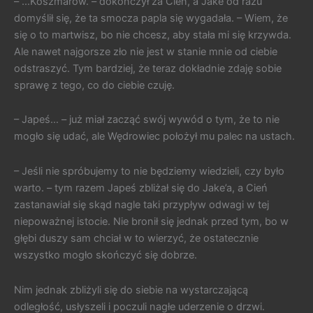
– …Koszmarów. – dokończył za Cień, a Jake od razu
domyślił się, że ta smocza papla się wygadała. – Wiem, że
się o to martwisz, bo nie chcesz, aby stała mi się krzywda.
Ale nawet najgorsze zło nie jest w stanie mnie od ciebie
odstraszyć. Tym bardziej, że teraz dokładnie zdaję sobie
sprawę z tego, co do ciebie czuję.
– Japeś… – już miał zacząć swój wywód o tym, że to nie
mogło się udać, ale Wędrowiec położył mu palec na ustach.
– Jeśli nie spróbujemy to nie będziemy wiedzieli, czy było
warto. – tym razem Japeś zbliżał się do Jake’a, a Cień
zastanawiał się skąd nagle taki przypływ odwagi w tej
niepoważnej istocie. Nie bronił się jednak przed tym, bo w
głębi duszy sam chciał w to wierzyć, że ostatecznie
wszystko mogło skończyć się dobrze.
Nim jednak zbliżyli się do siebie na wystarczającą
odległość, usłyszeli i poczuli nagłe uderzenie o drzwi.