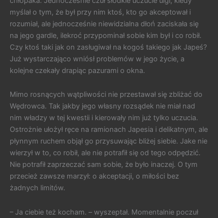
chłopaka. Jednocześnie czuł słodkie uczucie ulgi, kiedy
myślał o tym, że był przy nim ktoś, kto go akceptował i
rozumiał, ale jednocześnie niewidzialna dłoń zaciskała się
na jego gardle, ilekroć przypominał sobie kim był i co robił.
Czy ktoś taki jak on zasługiwał na kogoś takiego jak Japeś?
Już wystarczająco wniósł problemów w jego życie, a
kolejne czekały drapiąc pazurami o okna.
Mimo rosnących wątpliwości nie przestawał się zbliżać do
Wędrowca. Tak jakby jego własny rozsądek nie miał nad
nim władzy w tej kwestii i kierowały nim już tylko uczucia.
Ostrożnie ułożył ręce na ramionach Japesia i delikatnym, ale
płynnym ruchem objął go przysuwając bliżej siebie. Jake nie
wierzył w to, co robił, ale nie potrafił się od tego odpędzić.
Nie potrafił zaprzeczać sam sobie, że było inaczej. O tym
przecież zawsze marzył: o akceptacji, o miłości bez
żadnych limitów.
– Ja ciebie też kocham. – wyszeptał. Momentalnie poczuł