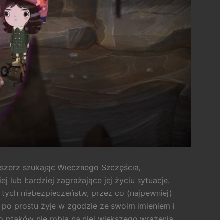
szerz szukając Wiecznego Szczęścia,
j lub bardziej zagrażające jej życiu sytuacje.
tych niebezpieczeństw, przez co (najpewniej)
 po prostu żyje w zgodzie ze swoim imieniem i
do ptaków nie robią na niej większego wrażenia.