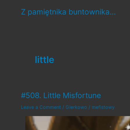
Skip
Z pamiętnika buntownika...
to
content
little
#508. Little Misfortune
Leave a Comment
/
Gierkowo
/
mefistowy