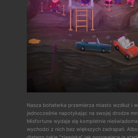
Nasza bohaterka przemierza miasto wzdłuż i w
jednocześnie napotykając na swojej drodze mnie
Misfortune wydaje się kompletnie nieświadoma 
wychodzi z nich bez większych zadrapań. Albo
dlatego takie “zjawiska” jak porywające ją sta