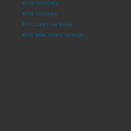
ł
#519. CHUCHEL
o
#518. Chonkers
,
#517. Cats Love Boxes
a
#516. Małe zmiany na blogu
c
o
w
c
i
ą
ż
j
e
s