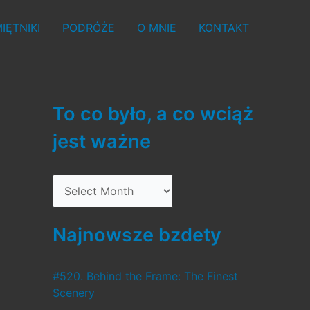
IĘTNIKI
PODRÓŻE
O MNIE
KONTAKT
To co było, a co wciąż
jest ważne
T
o
c
Najnowsze bzdety
o
b
#520. Behind the Frame: The Finest
Scenery
y