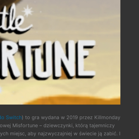
do Switch
) to gra wydana w 2019 przez Killmonday
owej Misfortune – dziewczynki, którą tajemniczy
ch miejsc, aby najzwyczajniej w świecie ją zabić. I