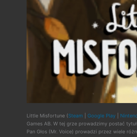
Little Misfortune (
Steam
|
Google Play
|
Ninten
Games AB. W tej grze prowadzimy postać tytuł
Pan Głos (Mr. Voice) prowadzi przez wiele różny