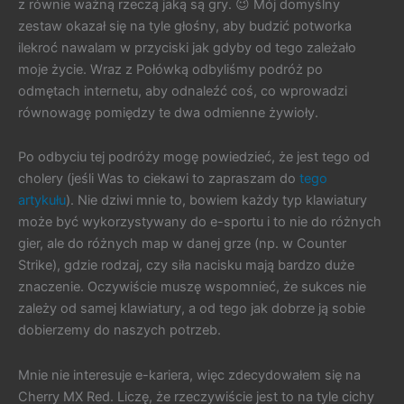
z równie ważną rzeczą jaką są gry. 😉 Mój domyślny
zestaw okazał się na tyle głośny, aby budzić potworka
ilekroć nawalam w przyciski jak gdyby od tego zależało
moje życie. Wraz z Połówką odbyliśmy podróż po
odmętach internetu, aby odnaleźć coś, co wprowadzi
równowagę pomiędzy te dwa odmienne żywioły.
Po odbyciu tej podróży mogę powiedzieć, że jest tego od
cholery (jeśli Was to ciekawi to zapraszam do
tego
artykułu
). Nie dziwi mnie to, bowiem każdy typ klawiatury
może być wykorzystywany do e-sportu i to nie do różnych
gier, ale do różnych map w danej grze (np. w Counter
Strike), gdzie rodzaj, czy siła nacisku mają bardzo duże
znaczenie. Oczywiście muszę wspomnieć, że sukces nie
zależy od samej klawiatury, a od tego jak dobrze ją sobie
dobierzemy do naszych potrzeb.
Mnie nie interesuje e-kariera, więc zdecydowałem się na
Cherry MX Red. Liczę, że rzeczywiście jest to na tyle cichy