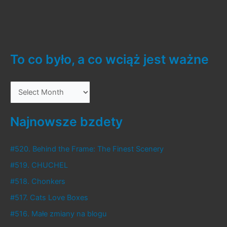
Hitman
–
Season
1
To co było, a co wciąż jest ważne
T
o
c
Najnowsze bzdety
o
b
#520. Behind the Frame: The Finest Scenery
y
#519. CHUCHEL
ł
#518. Chonkers
o
#517. Cats Love Boxes
,
#516. Małe zmiany na blogu
a