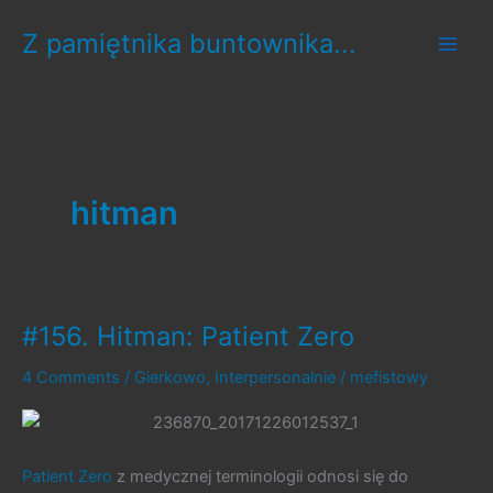
Skip
Z pamiętnika buntownika...
to
content
hitman
#156. Hitman: Patient Zero
4 Comments
/
Gierkowo
,
Interpersonalnie
/
mefistowy
Patient Zero
z medycznej terminologii odnosi się do