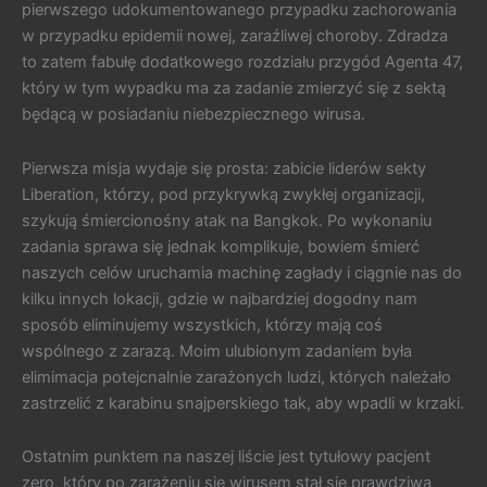
pierwszego udokumentowanego przypadku zachorowania
w przypadku epidemii nowej, zaraźliwej choroby. Zdradza
to zatem fabułę dodatkowego rozdziału przygód Agenta 47,
który w tym wypadku ma za zadanie zmierzyć się z sektą
będącą w posiadaniu niebezpiecznego wirusa.
Pierwsza misja wydaje się prosta: zabicie liderów sekty
Liberation, którzy, pod przykrywką zwykłej organizacji,
szykują śmiercionośny atak na Bangkok. Po wykonaniu
zadania sprawa się jednak komplikuje, bowiem śmierć
naszych celów uruchamia machinę zagłady i ciągnie nas do
kilku innych lokacji, gdzie w najbardziej dogodny nam
sposób eliminujemy wszystkich, którzy mają coś
wspólnego z zarazą. Moim ulubionym zadaniem była
elimimacja potejcnalnie zarażonych ludzi, których należało
zastrzelić z karabinu snajperskiego tak, aby wpadli w krzaki.
Ostatnim punktem na naszej liście jest tytułowy pacjent
zero, który po zarażeniu się wirusem stał się prawdziwą