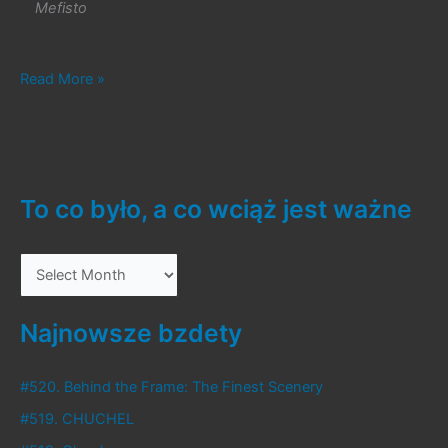
Mefisto
#485.
Read More »
Cat
Forest
–
Healing
Camp
To co było, a co wciąż jest ważne
T
o
c
Najnowsze bzdety
o
b
#520. Behind the Frame: The Finest Scenery
y
#519. CHUCHEL
ł