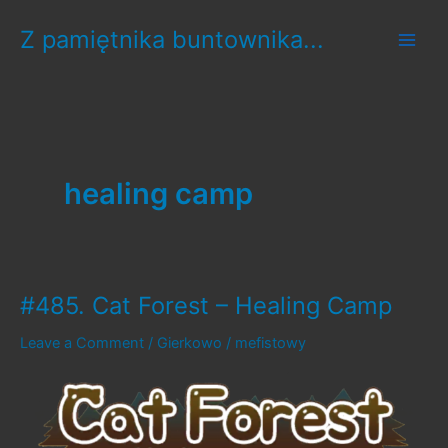
Skip
Z pamiętnika buntownika...
to
content
healing camp
#485. Cat Forest – Healing Camp
Leave a Comment
/
Gierkowo
/
mefistowy