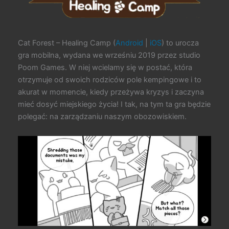
Cat Forest – Healing Camp (
Android
|
iOS
) to urocza
gra mobilna, wydana we wrześniu 2019 przez studio
Poom Games. W niej wcielamy się w postać, która
otrzymuje od swoich rodziców pole kempingowe i to
akurat w momencie, kiedy przeżywa kryzys i zaczyna
mieć dosyć miejskiego życia! I tak, na tym ta gra będzie
polegać: na zarządzaniu naszym obozowiskiem.