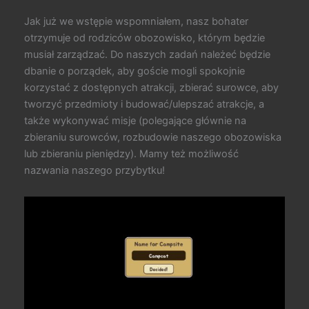
Jak już we wstępie wspomniałem, nasz bohater
otrzymuje od rodziców obozowisko, którym będzie
musiał zarządzać. Do naszych zadań należeć będzie
dbanie o porządek, aby goście mogli spokojnie
korzystać z dostępnych atrakcji, zbierać surowce, aby
tworzyć przedmioty i budować/ulepszać atrakcje, a
także wykonywać misje (polegające głównie na
zbieraniu surowców, rozbudowie naszego obozowiska
lub zbieraniu pieniędzy). Mamy też możliwość
nazwania naszego przybytku!