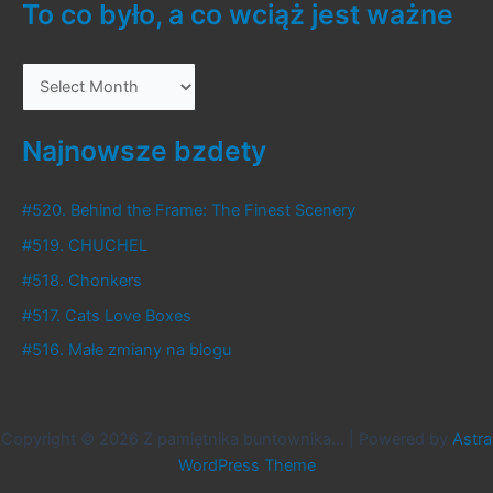
To co było, a co wciąż jest ważne
T
o
c
Najnowsze bzdety
o
b
#520. Behind the Frame: The Finest Scenery
y
#519. CHUCHEL
ł
#518. Chonkers
o
#517. Cats Love Boxes
,
#516. Małe zmiany na blogu
a
c
o
Copyright © 2026 Z pamiętnika buntownika... | Powered by
Astra
w
WordPress Theme
c