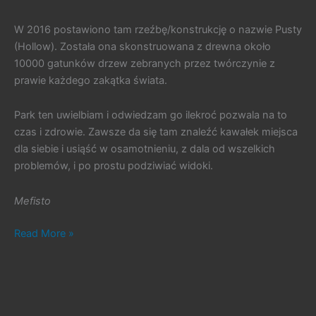
W 2016 postawiono tam rzeźbę/konstrukcję o nazwie Pusty
(Hollow). Została ona skonstruowana z drewna około
10000 gatunków drzew zebranych przez twórczynie z
prawie każdego zakątka świata.
Park ten uwielbiam i odwiedzam go ilekroć pozwala na to
czas i zdrowie. Zawsze da się tam znaleźć kawałek miejsca
dla siebie i usiąść w osamotnieniu, z dala od wszelkich
problemów, i po prostu podziwiać widoki.
Mefisto
#291.
Read More »
Kącik
Podróżniczy
nr
20