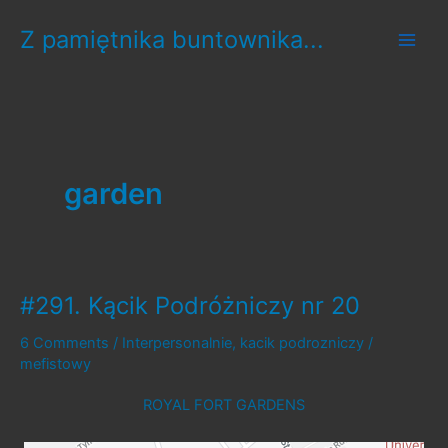
Skip
Z pamiętnika buntownika...
to
content
garden
#291. Kącik Podróżniczy nr 20
6 Comments
/
Interpersonalnie
,
kacik podrozniczy
/
mefistowy
ROYAL FORT GARDENS