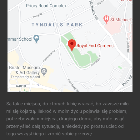
Są takie miejsca, do których lubię wracać, bo zawsze miło
mi się kojarzą. Ilekroć w moim życiu pojawiał się problem,
potrzebowałem miejsca, drugiego domu, aby móc usiąć,
przemyśleć całą sytuację, a niekiedy po prostu uciec od
tego wszystkiego i zrobić sobie przerwę.