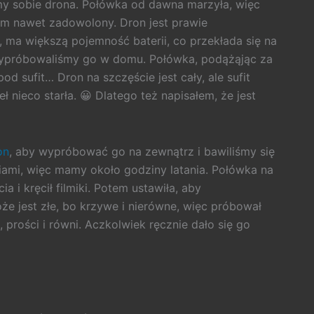
my sobie drona. Połówka od dawna marzyła, więc
m nawet zadowolony. Dron jest prawie
e, ma większą pojemność baterii, co przekłada się na
wypróbowaliśmy go w domu. Połówka, podążąjąc za
od sufit… Dron na szczęście jest cały, ale sufit
 nieco starła. 😀 Dlatego też napisałem, że jest
on
, aby wypróbować go na zewnątrz i bawiliśmy się
riami, więc mamy około godziny latania. Połówka na
a i kręcił filmiki. Potem ustawiła, aby
e jest złe, bo krzywe i nierówne, więc próbował
prości i równi. Aczkolwiek ręcznie dało się go