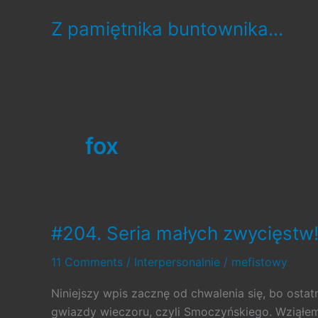
Skip
Z pamiętnika buntownika...
to
content
fox
#204. Seria małych zwycięstw
11 Comments
/
Interpersonalnie
/
mefistowy
Niniejszy wpis zacznę od chwalenia się, bo osta
gwiazdy wieczoru, czyli Smoczyńskiego. Wziąłem