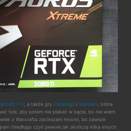
rcraft I i II
, a także gry
Cardlings
i
Islanders
, które
ać tyle, aby potem nie płakać w kącie, bo nie wiem
wiek z Warcrafta zacieszam mocno, bo zawsze
ram (niedługo czyli pewnie jak skończę kilka innych