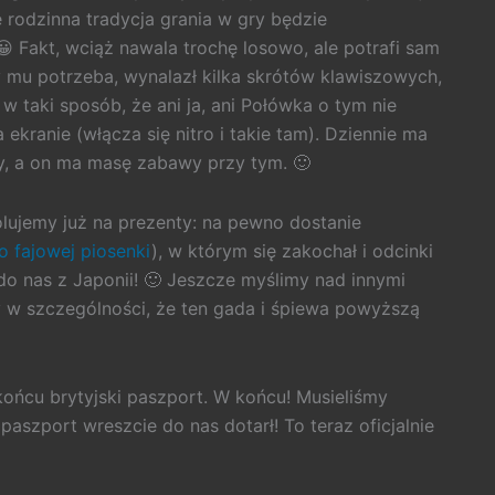
 rodzinna tradycja grania w gry będzie
😀 Fakt, wciąż nawala trochę losowo, ale potrafi sam
 mu potrzeba, wynalazł kilka skrótów klawiszowych,
 taki sposób, że ani ja, ani Połówka o tym nie
 ekranie (włącza się nitro i takie tam). Dziennie ma
py, a on ma masę zabawy przy tym. 🙂
olujemy już na prezenty: na pewno dostanie
go fajowej piosenki
), w którym się zakochał i odcinki
 do nas z Japonii! 🙂 Jeszcze myślimy nad innymi
y w szczególności, że ten gada i śpiewa powyższą
ońcu brytyjski paszport. W końcu! Musieliśmy
paszport wreszcie do nas dotarł! To teraz oficjalnie