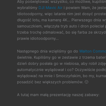
Aby poświętować wszystko, co możliwe, kupiliś
wybraliśmy
DJI Mavic Air
i powiem Wam, że jeste
idiotoodporny, więc latanie nim jest dosyć prost
długość lotu, ma kamerę 4K… Pierwszego dnia 
samouczkiem, włączyła tryb auto i dron poleciał p
trzeba trochę odmalować, bo się farba ze skrzydeł
prawie idiotoodporny…
Następnego dnia wzięliśmy go do
Walton Comm
świetnie. Kupiliśmy go w zestawie z trzema bate
dzień dobry posłała go w niebiosa, aby robił zdjęci
automatycznie wylądował i co? Oczywiście podłoż
wylądować na mnie i Smoczyńskim, bo my, kurna, 
posadzić bez większych problemów. 🙂
A tutaj mam małą prezentację naszej zabawy: