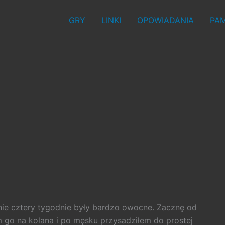
GRY
LINKI
OPOWIADANIA
PAM
!
tnie cztery tygodnie były bardzo owocne. Zacznę od
 go na kolana i po męsku przysadziłem do prostej