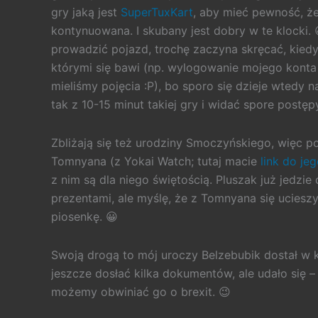
gry jaką jest
SuperTuxKart
, aby mieć pewność, że
kontynuowana. I skubany jest dobry w te klocki. 
prowadzić pojazd, trochę zaczyna skręcać, kiedy
którymi się bawi (np. wylogowanie mojego konta w
mieliśmy pojęcia :P), bo sporo się dzieje wtedy na
tak z 10-15 minut takiej gry i widać spore postę
Zbliżają się też urodziny Smoczyńskiego, więc p
Tomnyana (z Yokai Watch; tutaj macie
link do je
z nim są dla niego świętością. Pluszak już jedzie
prezentami, ale myślę, że z Tomnyana się uciesz
piosenkę. 😀
Swoją drogą to mój uroczy Belzebubik dostał w k
jeszcze dosłać kilka dokumentów, ale udało się – 
możemy obwiniać go o brexit. 😉