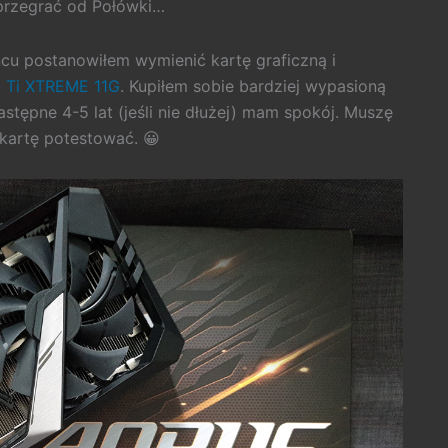
e przegrać od Połówki…
cu postanowiłem wymienić kartę graficzną i
 Ti XTREME 11G
. Kupiłem sobie bardziej wypasioną
stępne 4-5 lat (jeśli nie dłużej) mam spokój. Muszę
 kartę potestować. 😀