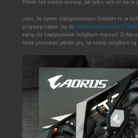
Filmiki też kiedyś wrzucę, jak tylko uda mi się j
Jako, że byłem (nie)grzecznym Diabłem to w koń
przyzwyczajam się do
AORUS GeForce RTX 2080
kartę niż kiedykolwiek mógłbym marzyć! 🙂 Na na
teraz poszukać jakiejś gry, na której mógłbym tą