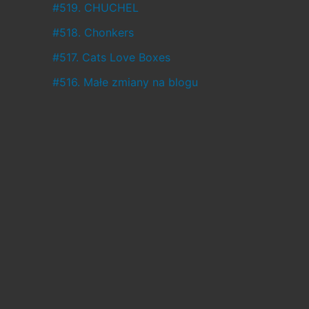
ł
#519. CHUCHEL
o
#518. Chonkers
,
#517. Cats Love Boxes
a
#516. Małe zmiany na blogu
c
o
w
c
i
ą
ż
j
e
s