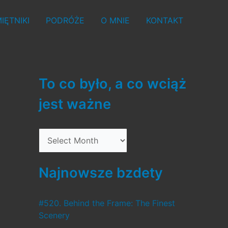
IĘTNIKI
PODRÓŻE
O MNIE
KONTAKT
To co było, a co wciąż
jest ważne
T
o
c
Najnowsze bzdety
o
b
#520. Behind the Frame: The Finest
Scenery
y