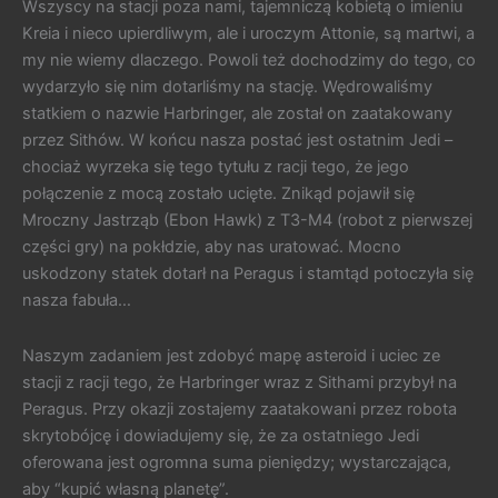
Wszyscy na stacji poza nami, tajemniczą kobietą o imieniu
Kreia i nieco upierdliwym, ale i uroczym Attonie, są martwi, a
my nie wiemy dlaczego. Powoli też dochodzimy do tego, co
wydarzyło się nim dotarliśmy na stację. Wędrowaliśmy
statkiem o nazwie Harbringer, ale został on zaatakowany
przez Sithów. W końcu nasza postać jest ostatnim Jedi –
chociaż wyrzeka się tego tytułu z racji tego, że jego
połączenie z mocą zostało ucięte. Znikąd pojawił się
Mroczny Jastrząb (Ebon Hawk) z T3-M4 (robot z pierwszej
części gry) na pokłdzie, aby nas uratować. Mocno
uskodzony statek dotarł na Peragus i stamtąd potoczyła się
nasza fabuła…
Naszym zadaniem jest zdobyć mapę asteroid i uciec ze
stacji z racji tego, że Harbringer wraz z Sithami przybył na
Peragus. Przy okazji zostajemy zaatakowani przez robota
skrytobójcę i dowiadujemy się, że za ostatniego Jedi
oferowana jest ogromna suma pieniędzy; wystarczająca,
aby “kupić własną planetę”.