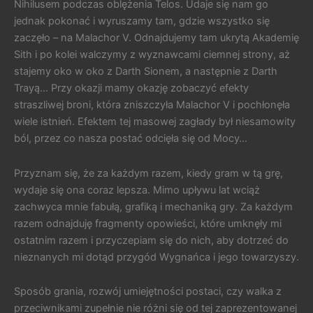
Nihilusem podczas oblężenia Telos. Udaje się nam go
jednak pokonać i wyruszamy tam, gdzie wszystko się
zaczęło – na Malachor V. Odnajdujemy tam ukrytą Akademię
Sith i po kolei walczymy z wyznawcami ciemnej strony, aż
stajemy oko w oko z Darth Sionem, a następnie z Darth
Trayą… Przy okazji mamy okazję zobaczyć efekty
straszliwej broni, która zniszczyła Malachor V i pochłonęła
wiele istnień. Efektem tej masowej zagłady był niesamowity
ból, przez co nasza postać odcięła się od Mocy…
Przyznam się, że za każdym razem, kiedy gram w tą grę,
wydaje się ona coraz lepsza. Mimo upływu lat wciąż
zachwyca mnie fabułą, grafiką i mechaniką gry. Za każdym
razem odnajduję fragmenty opowieści, które umknęły mi
ostatnim razem i przyczepiam się do nich, aby dotrzeć do
nieznanych mi dotąd przygód Wygnańca i jego towarzyszy.
Sposób grania, rozwój umiejętności postaci, czy walka z
przeciwnikami zupełnie nie różni się od tej zaprezentowanej