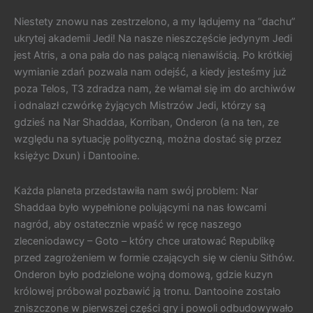
Niestety znowu nas zestrzelono, a my lądujemy na “dachu”
ukrytej akademii Jedi! Na nasze nieszczęście jedynym Jedi
jest Atris, a ona pała do nas palącą nienawiścią. Po krótkiej
wymianie zdań pozwala nam odejść, a kiedy jesteśmy już
poza Telos, T3 zdradza nam, że włamał się im do archiwów
i odnalazł czwórkę żyjących Mistrzów Jedi, którzy są
gdzieś na Nar Shaddaa, Korriban, Onderon (a na ten, ze
względu na sytuację polityczną, można dostać się przez
księżyc Dxun) i Dantooine.
Każda planeta przedstawiła nam swój problem: Nar
Shaddaa było wypełnione polującymi na nas łowcami
nagród, aby ostatecznie wpaść w ręcę naszego
zleceniodawcy – Goto – który chce uratować Republikę
przed zagrożeniem w formie czających się w cieniu Sithów.
Onderon było podzielone wojną domową, gdzie kuzyn
królowej próbował pozbawić ją tronu. Dantooine zostało
zniszczone w pierwszej części gry i powoli odbudowywało