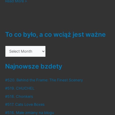
#309.
Read More »
Star
Wars
Knights
of
the
To co było, a co wciąż jest ważne
Old
Republic
T
II:
The
o
Sith
c
Najnowsze bzdety
Lords
o
b
#520. Behind the Frame: The Finest Scenery
y
#519. CHUCHEL
ł
#518. Chonkers
o
#517. Cats Love Boxes
,
#516. Małe zmiany na blogu