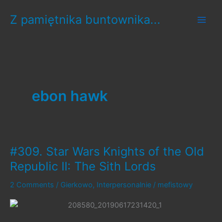
Skip
Z pamiętnika buntownika...
to
content
ebon hawk
#309. Star Wars Knights of the Old
Republic II: The Sith Lords
2 Comments
/
Gierkowo
,
Interpersonalnie
/
mefistowy