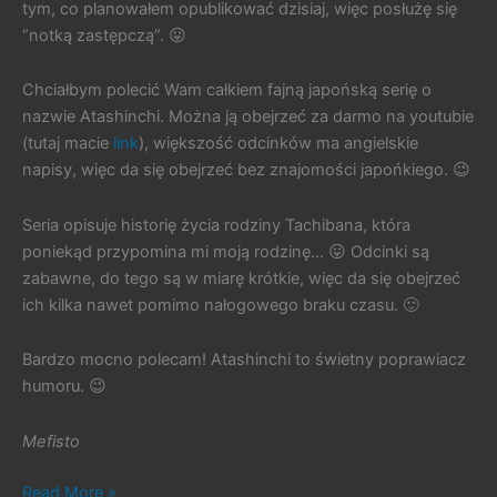
tym, co planowałem opublikować dzisiaj, więc posłużę się
“notką zastępczą”. 😛
Chciałbym polecić Wam całkiem fajną japońską serię o
nazwie Atashinchi. Można ją obejrzeć za darmo na youtubie
(tutaj macie
link
), większość odcinków ma angielskie
napisy, więc da się obejrzeć bez znajomości japońkiego. 😉
Seria opisuje historię życia rodziny Tachibana, która
poniekąd przypomina mi moją rodzinę… 😛 Odcinki są
zabawne, do tego są w miarę krótkie, więc da się obejrzeć
ich kilka nawet pomimo nałogowego braku czasu. 🙂
Bardzo mocno polecam! Atashinchi to świetny poprawiacz
humoru. 😉
Mefisto
#421.
Read More »