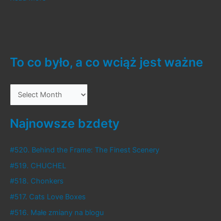
Atashinchi
To co było, a co wciąż jest ważne
T
o
c
Najnowsze bzdety
o
b
#520. Behind the Frame: The Finest Scenery
y
#519. CHUCHEL
ł
#518. Chonkers
o
#517. Cats Love Boxes
,
#516. Małe zmiany na blogu
a