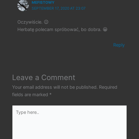
MEFISTOWY
SEPTEMBER 17, 2020 AT 23:07
Oczywiście. 😉
Herbatę polecam spróbować, bo dobra. 😀
Reply
Leave a Comment
Your email address will not be published.
Required
fields are marked
*
Type
here..