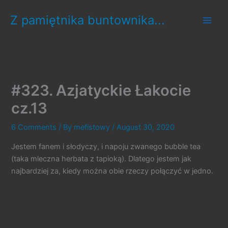
Skip
Z pamiętnika buntownika...
to
content
#323. Azjatyckie Łakocie
cz.13
6 Comments
/ By
mefistowy
/
August 30, 2020
Jestem fanem i słodyczy, i napoju zwanego bubble tea
(taka mleczna herbata z tapioką). Dlatego jestem jak
najbardziej za, kiedy można obie rzeczy połączyć w jedno.