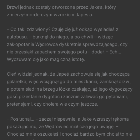
Drzwi jednak zostały otworzone przez Jake’a, który
zmierzył morderczym wzrokiem Japesia.
– Co taki zdziwiony? Czuję cię już odkąd wysiadłeś z
autobusu. – burknął do niego, a po chwili – widząc
zakłopotanie Wędrowca dyskretnie sprawdzającego, czy
nie przesiąkł zapachem swojego potu – dodał. – Ech…
Wyczuwam cię jako magiczną istotę.
Cień widział jednak, że Japeś zachowuje się jak chodząca
galaretka, więc wciągnął go do mieszkania, zamknął drzwi,
a potem siadł na brzegu łóżka czekając, aż jego dygoczący
gość przestanie dygotać i zacznie zalewać go pytaniami,
pretensjami, czy cholera wie czym jeszcze.
– Posłuchaj… – zaczął niepewnie, a Jake wzruszył rękoma
pokazując mu, że Wędrowiec miał całą jego uwagę. –
Chociaż mnie oszukałeś i chociaż bardzo bym chciał to nie