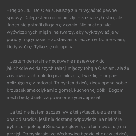
– Idę do Ja… Do Cienia. Muszę z nim wyjaśnić pewne
sprawy. Dalej jestem na ciebie zły. – zaznaczył ostro, ale
Japeś nie potrafił długo się złościć. Nie miał na tyle
wyćwiczonych mięśni na twarzy, aby wykrzywiać je w
ponurym grymasie. – Zostawiam ci jedzenie, bo nie wiem,
kiedy wrócę. Tylko się nie opchaj!
– Jestem generalnie negatywnie nastawiony do
jakichkolwiek dalszych relacji między tobą a Cieniem, ale że
zostawiasz chrupki to przemilczę tą kwestię. – odparł
oblizując się z radości. To był ten dzień, kiedy opcha sobie
brzuszek smakołykami z górnej, kuchennej półki. Bogom
niech będą dzięki za powalone życie Japesia!
– Ja też nie jestem szczęśliwy z tej sytuacji, ale zje mnie
ona od środka, jeśli nie dostanę odpowiedzi na niektóre
pytania. – poklepał Smoka po głowie, ale ten nawet się nie
przejął. Domyślał się, że Wędrowiec będzie chciał wiedzieć,