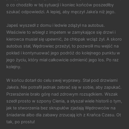
o co chodziło w tej sytuacji i koniec końców poszedłby
szukać odpowiedzi. A lepiej, aby męczył Jake’a niż jego.
Japeś wyszedł z domu i ledwie zdążył na autobus.
Właściwie to wbiegł z impetem w zamykające się drzwi i
kierowca musiał się upewnić, że chłopak wciąż żył. A skoro
autobus stał, Wędrowiec przeżył, to pozwolił mu wejść na
pokład i kontynuować jego podróż do kolejnego punktu w
jego życiu, który miał całkowicie odmienić jego los. Po raz
kolejny.
W końcu dotarł do celu swej wyprawy. Stał pod drzwiami
Jake’a. Nie potrafił jednak zebrać się w sobie, aby zapukać.
Przerażenie brało górę nad zdrowym rozsądkiem. Wszak
szedł prosto w szpony Cienia, a słyszał wiele historii o tym,
jak te stworzenia bez skrupułów zjadają Wędrowców na
śniadanie albo dla zabawy zrzucają ich z Krańca Czasu. Ot
tak, po prostu!