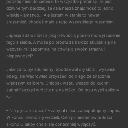
potrafię mieć do ciebie o to wszystko pretensji. To jest
dziwne tym bardziej, że cała nasza znajomość to jedno
wielkie kłamstwo… Ale jestem w stanie to nawet
zrozumieć, chociaż mało z tego wszystkiego rozumiem.
Japesia zdziwił fakt z jaką łatwością poszło mu wyrzucenie
tego z siebie. A może po prostu za bardzo skupiał się na
wszystkim i zapomniał na chwilę o swoim strachu i
niepewności?
Jake za to był zdumiony. Spodziewał się kłótni, wyzwisk,
obelg, ale Wędrowiec przyszedł do niego ze znacznie
większym kalibrem. Chłopak wstał, wszedł do kuchni,
zabrał flaszkę i wrócił z nią na łóżko. Od razu wypił solidny
łyk.
– Nie pijesz za dużo? – zapytał nieco zaniepokojony Japeś.
W końcu ilekroć się widzieli, Cień pił niesamowite ilości
alkoholu, jakby chciał się conajmniej wyłączyć.