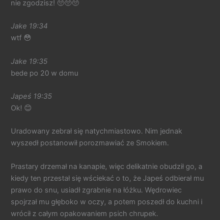
nie zgodzisz! 🥺🥺🥺
Jake 19:34
wtf 😳
Jake 19:35
bede po 20 w domu
Japeś 19:35
Ok! 😊
Uradowany zebrał się natychmiastowo. Nim jednak
wyszedł postanowił porozmawiać ze Smokiem.
Prastary drzemał na kanapie, więc delikatnie obudził go, a
kiedy ten przestał się wściekać o to, że Japeś odbierał mu
prawo do snu, usiadł zgrabnie na łóżku. Wędrowiec
spojrzał mu głęboko w oczy, a potem poszedł do kuchni i
wrócił z całym opakowaniem psich chrupek.