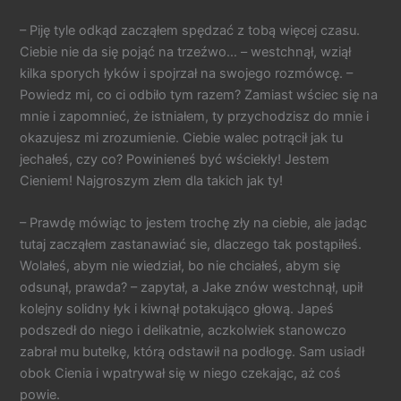
– Piję tyle odkąd zacząłem spędzać z tobą więcej czasu.
Ciebie nie da się pojąć na trzeźwo… – westchnął, wziął
kilka sporych łyków i spojrzał na swojego rozmówcę. –
Powiedz mi, co ci odbiło tym razem? Zamiast wściec się na
mnie i zapomnieć, że istniałem, ty przychodzisz do mnie i
okazujesz mi zrozumienie. Ciebie walec potrącił jak tu
jechałeś, czy co? Powinieneś być wściekły! Jestem
Cieniem! Najgroszym złem dla takich jak ty!
– Prawdę mówiąc to jestem trochę zły na ciebie, ale jadąc
tutaj zacząłem zastanawiać sie, dlaczego tak postąpiłeś.
Wolałeś, abym nie wiedział, bo nie chciałeś, abym się
odsunął, prawda? – zapytał, a Jake znów westchnął, upił
kolejny solidny łyk i kiwnął potakująco głową. Japeś
podszedł do niego i delikatnie, aczkolwiek stanowczo
zabrał mu butelkę, którą odstawił na podłogę. Sam usiadł
obok Cienia i wpatrywał się w niego czekając, aż coś
powie.