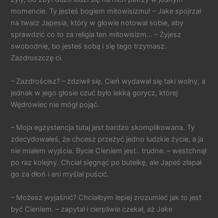
momencie. Ty jesteś bogiem mitowisizmu! – Jake spojrzał
na twarz Japesia, który w głowie notował sobie, aby
sprawdzić co to za religia ten mitowisizm… – Żyjesz
swobodnie, bo jesteś sobą i się tego trzymasz.
Zazdroszczę ci.
– Zazdrościsz? – zdziwił się. Cień wydawał się taki wolny, a
jednak w jego głosie czuć było lekką gorycz, której
Wędrowiec nie mógł pojąć.
– Moja egzystencja tutaj jest bardzo skomplikowana. Ty
zdecydowałeś, że chcesz przeżyć jedno ludzkie życie, a ja
nie miałem wyjścia. Bycie Cieniem jest.. trudne. – westchnął
po raz kolejny. Chciał sięgnąć po butelkę, ale Japeś złapał
go za dłoń i ani myślał puścić.
– Możesz wyjaśnić? Chciałbym lepiej zrozumieć jak to jest
być Cieniem. – zapytał i cierpliwie czekał, aż Jake