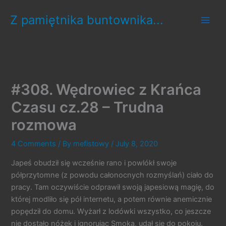
Skip
Z pamiętnika buntownika...
to
content
#308. Wędrowiec z Krańca
Czasu cz.28 – Trudna
rozmowa
4 Comments
/ By
mefistowy
/
July 8, 2020
Japeś obudził się wcześnie rano i powlókł swoje
półprzytomne (z powodu całonocnych rozmyślań) ciało do
pracy. Tam oczywiście odprawił swoją japesiową magię, do
której modliło się pół internetu, a potem równie anemicznie
popędził do domu. Wyżarł z lodówki wszystko, co jeszcze
nie dostało nóżek i ignorując Smoka, udał się do pokoju.