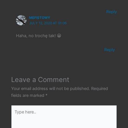
Reply
MEFISTOWY
JULY 12, 2020 AT 01:06
Haha, no trochę tak! 😀
Reply
Leave a Comment
Your email address will not be published.
Required
fields are marked
*
Type
here..