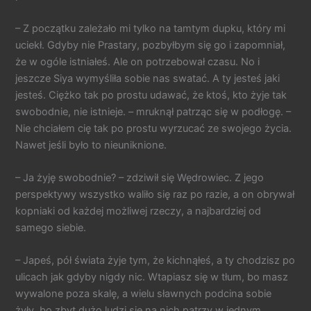
– Z początku zależało mi tylko na tamtym dupku, który mi
uciekł. Gdyby nie Prastary, pozbyłbym się go i zapomniał,
że w ogóle istniałeś. Ale on potrzebował czasu. No i
jeszcze Siya wymyśliła sobie nas swatać. A ty jesteś jaki
jesteś. Ciężko tak po prostu udawać, że ktoś, kto żyje tak
swobodnie, nie istnieje. – mruknął patrząc się w podłogę. –
Nie chciałem cię tak po prostu wyrzucać ze swojego życia.
Nawet jeśli było to nieuniknione.
– Ja żyję swobodnie? – zdziwił się Wędrowiec. Z jego
perspektywy wszystko waliło się raz po razie, a on obrywał
kopniaki od każdej możliwej rzeczy, a najbardziej od
samego siebie.
– Japeś, pół świata żyje tym, że kichnąłeś, a ty chodzisz po
ulicach jak gdyby nigdy nic. Wtapiasz się w tłum, bo masz
wywalone poza skalę, a wielu sławnych podcina sobie
żyły, bo zbyt dużo ludzi się na nich patrzy w jednym