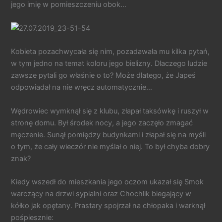
jego imię w pomieszczeniu obok…
Kobieta pozachwycała się nim, pozadawała mu kilka pytań,
w tym jedno na temat koloru jego bielizny. Dlaczego ludzie
zawsze pytali go właśnie o to? Może dlatego, że Japeś
odpowiadał na nie wręcz automatycznie…
Wędrowiec wymknął się z klubu, złapał taksówkę i ruszył w
stronę domu. Był środek nocy, a jego zaczęło zmagać
męczenie. Sunął pomiędzy budynkami i złapał się na myśli
o tym, że cały wieczór nie myślał o niej. To był chyba dobry
znak?
Kiedy wszedł do mieszkania jego oczom ukazał się Smok
warczący na drzwi sypialni oraz Chochlik biegający w
kółko jak opętany. Prastary spojrzał na chłopaka i warknął
pośpiesznie: