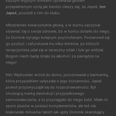
każdym wypitym drinkiem opowiadał głosem
przepełnionym czcią jak bardzo cieszy się, że Japeś,
ten
Japeś
, poszedł z nim do klubu.
Młodzieniec kiwał potulnie głową, a w duchu zaczynał
obawiać się o swoje zdrowie, bo w końcu dotarło do niego,
że Dominik był jego kolejnym psychofanem. Postanowił się
go pozbyć i zafundował mu kilka drinków, po których
recepcjonista udał się w taneczny szlak i tyle go widział.
Bogom niech będą dzięki za alkohol i za pieniądze na
niego!
Nim Wędrowiec wrócił do domu, porozmawiał z barmanką,
która przypadkiem usłyszała o jego tożsamości. Japeś
powoli przyzwyczajał się do rozpoznawalności. Był
chodzącą marką destrukcji i przypadkowego
samookaleczania, a to przyciągało do niego ludzi. Miało to
sporo plusów w postaci komplementów, ale też nie
brakowało minusów takich jak upity Dominik skandujący