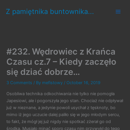
Skip
Z pamiętnika buntownika...
to
content
#232. Wędrowiec z Krańca
Czasu cz.7 – Kiedy zaczęło
się dziać dobrze…
3 Comments
/ By
mefistowy
/
October 16, 2019
Osobliwa technika odkochiwania nie tylko nie pomogła
Japesiowi, ale i pogorszyła jego stan. Chociaż nie odpływał
już w nieznane, a jedynie powoli usychał z tęsknoty, bo
mimo iż jego uczucie dalej paliło się w jego młodym sercu,
to fakt, że mógł jej już nigdy nie spotkać zżerał go od
środka. Musiało minąć sporo czasu nim przywykł do tego