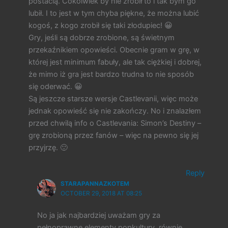
postacią. Cokolwiek by nie zrobił to i tak bym go
lubił. I to jest w tym chyba piękne, że można lubić
kogoś, z kogo zrobił się taki złodupiec! 😀
Gry, jeśli są dobrze zrobione, są świetnym
przekaźnikiem opowieści. Obecnie gram w grę, w
której jest minimum fabuły, ale tak ciężkiej i dobrej,
że mimo iż gra jest bardzo trudna to nie sposób
się oderwać. 😀
Są jeszcze starsze wersje Castlevanii, więc może
jednak opowieść się nie zakończy. No i znalazłem
przed chwilą info o Castlevania: Simon’s Destiny –
grę zrobioną przez fanów – więc na pewno się jej
przyjrzę. 🙂
Reply
STARAPANNAZKOTEM
OCTOBER 29, 2018 AT 08:25
No ja jak najbardziej uważam gry za
pełnoprawne elementy popkultury, równie