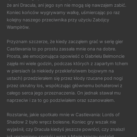
że ani Dracula, ani jego syn nie mogą się nawzajem zabić.
Koniec końców wygrywamy walkę, uśmiercając po raz
kolejny naszego przeciwnika przy użyciu Zabójcy
Wampirów.
Przyznam szczerze, że kiedy zacząłem grać w serię gier
Castlevania to po prostu zassała mnie ona na dobre.
Prosta, ale emocjonująca opowieść o Gabrielu Belmoncie
zajęła mi wiele godzin, podczas których z zapartym tchem
w piersiach (a niekiedy przekleństwem bojowym na
ustach) przedzierałem się przez kłody rzucane pod nogi
przez okrutny los, współczując głównemu bohaterowi z
całego serca jego przeznaczenia. On jednak stawał mu
naprzeciw i za to go podziwiałem oraz szanowałem.
Rozstanie, jakie spotkało mnie w Castlevania: Lords of
Shadow 2 było wręcz bolesne. Koniec gry wszak nie
wyjaśnił, czy Dracula kiedyś jeszcze powróci, czy znalazł
już upragniony spokój i wraz z Marie kroczy pośród