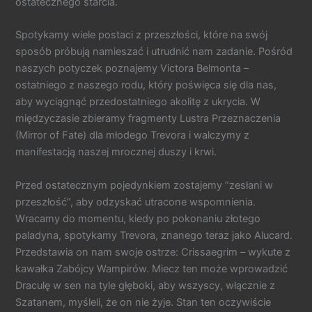
ostatecznego starcia.
Spotykamy wiele postaci z przeszłości, które na swój
sposób próbują namieszać i utrudnić nam zadanie. Pośród
naszych potyczek poznajemy Victora Belmonta –
ostatniego z naszego rodu, który poświęca się dla nas,
aby wyciągnąć przedostatniego akolitę z ukrycia. W
międzyczasie zbieramy fragmenty Lustra Przeznaczenia
(Mirror of Fate) dla młodego Trevora i walczymy z
manifestacją naszej mrocznej duszy i krwi.
Przed ostatecznym pojedynkiem zostajemy “zesłani w
przeszłość”, aby odzyskać utracone wspomnienia.
Wracamy do momentu, kiedy po pokonaniu złotego
paladyna, spotykamy Trevora, znanego teraz jako Alucard.
Przedstawia on nam swoje ostrze: Crissaegrim – wykute z
kawałka Zabójcy Wampirów. Miecz ten może wprowadzić
Draculę w sen na tyle głęboki, aby wszyscy, włącznie z
Szatanem, myśleli, że on nie żyje. Stan ten oczywiście