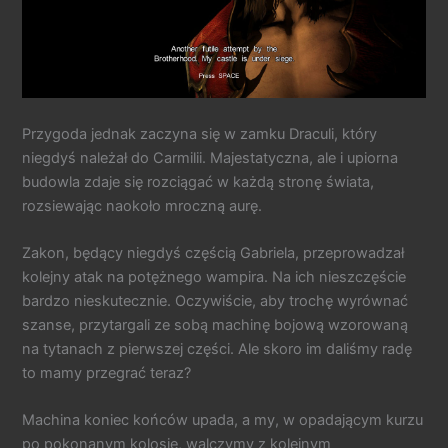
Przygoda jednak zaczyna się w zamku Draculi, który
niegdyś należał do Carmilii. Majestatyczna, ale i upiorna
budowla zdaje się rozciągać w każdą stronę świata,
rozsiewając naokoło mroczną aurę.
Zakon, będący niegdyś częścią Gabriela, przeprowadzał
kolejny atak na potężnego wampira. Na ich nieszczęście
bardzo nieskutecznie. Oczywiście, aby trochę wyrównać
szanse, przytargali ze sobą machinę bojową wzorowaną
na tytanach z pierwszej części. Ale skoro im daliśmy radę
to mamy przegrać teraz?
Machina koniec końców upada, a my, w opadającym kurzu
po pokonanym kolosie, walczymy z kolejnym