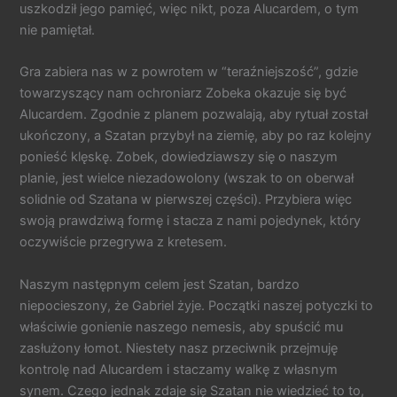
uszkodził jego pamięć, więc nikt, poza Alucardem, o tym
nie pamiętał.
Gra zabiera nas w z powrotem w “teraźniejszość”, gdzie
towarzyszący nam ochroniarz Zobeka okazuje się być
Alucardem. Zgodnie z planem pozwalają, aby rytuał został
ukończony, a Szatan przybył na ziemię, aby po raz kolejny
ponieść klęskę. Zobek, dowiedziawszy się o naszym
planie, jest wielce niezadowolony (wszak to on oberwał
solidnie od Szatana w pierwszej części). Przybiera więc
swoją prawdziwą formę i stacza z nami pojedynek, który
oczywiście przegrywa z kretesem.
Naszym następnym celem jest Szatan, bardzo
niepocieszony, że Gabriel żyje. Początki naszej potyczki to
właściwie gonienie naszego nemesis, aby spuścić mu
zasłużony łomot. Niestety nasz przeciwnik przejmuję
kontrolę nad Alucardem i staczamy walkę z własnym
synem. Czego jednak zdaje się Szatan nie wiedzieć to to,