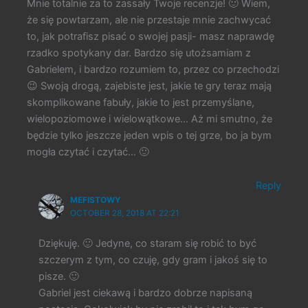
Mnie totalnie za to zassały Twoje recenzje! 🙂 Wiem,
że się powtarzam, ale nie przestaje mnie zachwycać
to, jak potrafisz pisać o swojej pasji- masz naprawdę
rzadko spotykany dar. Bardzo się utożsamiam z
Gabrielem, i bardzo rozumiem to, przez co przechodzi
😉 Swoją drogą, zajebiste jest, jakie te gry teraz mają
skomplikowane fabuły, jakie to jest przemyślane,
wielopoziomowe i wielowątkowe… Aż mi smutno, że
będzie tylko jeszcze jeden wpis o tej grze, bo ja bym
mogła czytać i czytać… 🙂
Reply
MEFISTOWY
OCTOBER 28, 2018 AT 22:21
Dziękuję. 🙂 Jedyne, co staram się robić to być
szczerym z tym, co czuję, gdy gram i jakoś się to
pisze. 🙂
Gabriel jest ciekawą i bardzo dobrze napisaną