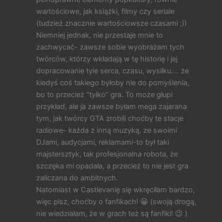
wartościowe, jak książki, filmy czy seriale
(tudzież znacznie wartościowsze czasami ;))
Niemniej jednak, nie przestaje mnie to
zachwycać- zawsze sobie wyobrażam tych
twórców, którzy wkładają w tę historię i jej
dopracowanie tyle serca, czasu, wysiłku…. że
kiedyś coś takiego byłoby nie do pomyślenia,
bo to przecież “tylko” gra. To może głupi
przykład, ale ja zawsze byłam mega zajarana
tym, jak twórcy GTA zrobili choćby te stacje
radiowe- każda z inną muzyką, ze swoimi
DJami, audycjami, reklamami-to był taki
majstersztyk, tak profesjonalna robota, że
szczęka mi opadała, a przecież to nie jest gra
zaliczana do ambitnych.
Natomiast w Castlevanię się wkręciłam bardzo,
więc pisz, choćby o fanfikach! 😀 (swoją drogą,
nie wiedziałam, że w grach też są fanfiki! 😉 )