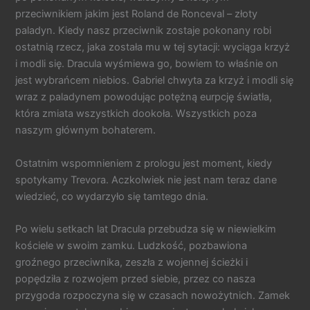
przeciwnikiem jakim jest Roland de Ronceval – złoty
paladyn. Kiedy nasz przeciwnik zostaje pokonany robi
ostatnią rzecz, jaka została mu w tej sytacji: wyciąga krzyż
i modli się. Dracula wyśmiewa go, bowiem to właśnie on
jest wybrańcem niebios. Gabriel chwyta za krzyż i modli się
wraz z paladynem powodując potężną eurpcję światła,
która zmiata wszystkich dookoła. Wszystkich poza
naszym głównym bohaterem.
Ostatnim wspomnieniem z prologu jest moment, kiedy
spotykamy Trevora. Aczkolwiek nie jest nam teraz dane
wiedzieć, co wydarzyło się tamtego dnia.
Po wielu setkach lat Dracula przebudza się w niewielkim
kościele w swoim zamku. Ludzkość, pozbawiona
groźnego przeciwnika, zeszła z wojennej ścieżki i
popędziła z rozwojem przed siebie, przez co nasza
przygoda rozpoczyna się w czasach nowożytnich. Zamek