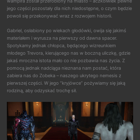
wampira został przerobiony na miasto – aczkolwiek pewne
jego części pozostały dla nich niedostępne, o czym będzie
powoli się przekonywać wraz z rozwojem historii.
Gabriel, osłabiony po wiekach głodówki, owija się jakimś
materiałem i wyrusza na pierwszy od dawna spacer.
Spotykamy jednak chłopca, będącego wizreunkiem
młodego Trevora, kierującego nas w boczną uliczkę, gdzie
jakaś mroczna istota mało co nie pozbawia nas życia. Z
pomocą jednak nadciąga nieznana nam postać, która
zabiera nas do Zobeka – naszego ukrytego nemesis z
pierwszej części. W jego “kryjówce” pożywiamy się jaką
rodziną, aby odzyskać trochę sił.