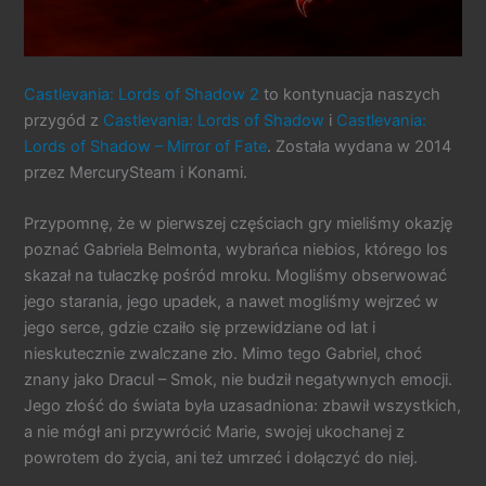
Castlevania: Lords of Shadow 2
to kontynuacja naszych
przygód z
Castlevania: Lords of Shadow
i
Castlevania:
Lords of Shadow – Mirror of Fate
. Została wydana w 2014
przez MercurySteam i Konami.
Przypomnę, że w pierwszej częściach gry mieliśmy okazję
poznać Gabriela Belmonta, wybrańca niebios, którego los
skazał na tułaczkę pośród mroku. Mogliśmy obserwować
jego starania, jego upadek, a nawet mogliśmy wejrzeć w
jego serce, gdzie czaiło się przewidziane od lat i
nieskutecznie zwalczane zło. Mimo tego Gabriel, choć
znany jako Dracul – Smok, nie budził negatywnych emocji.
Jego złość do świata była uzasadniona: zbawił wszystkich,
a nie mógł ani przywrócić Marie, swojej ukochanej z
powrotem do życia, ani też umrzeć i dołączyć do niej.