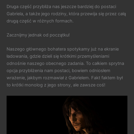
Druga część przybliża nas jeszcze bardziej do postaci
Gabriela, a także jego rodziny, która przewija się przez całą
drugą część w różnych formach.
Zacznijmy jednak od początku!
Naszego głównego bohatera spotykamy już na ekranie
ładowania, gdzie dzieli się krótkimi przemyśleniami
odnośnie naszego obecnego zadania. To całkiem sprytna
opcja przybliżenia nam postaci, bowiem odniosłem
wrażenie, jakbym rozmawiał z Gabrielem. Fakt faktem był
to krótki monolog z jego strony, ale zawsze coś!