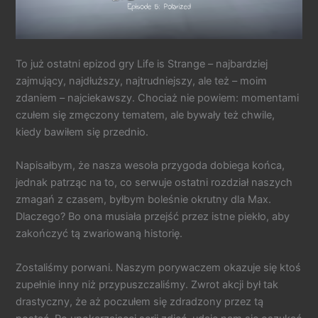
To już ostatni epizod gry Life is Strange – najbardziej
zajmujący, najdłuższy, najtrudniejszy, ale też – moim
zdaniem – najciekawszy. Chociaż nie powiem: momentami
czułem się zmęczony tematem, ale bywały też chwile,
kiedy bawiłem się przednio.
Napisałbym, że nasza wesoła przygoda dobiega końca,
jednak patrząc na to, co serwuje ostatni rozdział naszych
zmagań z czasem, byłbym boleśnie okrutny dla Max.
Dlaczego? Bo ona musiała przejść przez istne piekło, aby
zakończyć tą zwariowaną historię.
Zostaliśmy porwani. Naszym porywaczem okazuje się ktoś
zupełnie inny niż przypuszczaliśmy. Zwrot akcji był tak
drastyczny, że aż poczułem się zdradzony przez tą