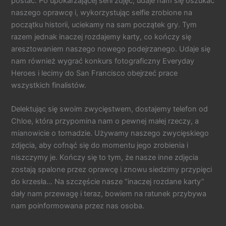
postać. Po upokarzającej serii zdjęć, udaje nam się oszukać
naszego oprawcę i, wykorzystując selfie zrobione na
początku historii, uciekamy na sam początek gry. Tym
razem jednak inaczej rozdajemy karty, co kończy się
aresztowaniem naszego nowego podejrzanego. Udaje się
nam również wygrać konkurs fotograficzny Everyday
Heroes i lecimy do San Francisco obejrzeć prace
wszystkich finalistów.
Delektując się swoim zwycięstwem, dostajemy telefon od
Chloe, która przypomina nam o pewnej małej rzeczy, a
mianowicie o tornadzie. Używamy naszego zwycięskiego
zdjęcia, aby cofnąć się do momentu jego zrobienia i
niszczymy je. Kończy się to tym, że nasze inne zdjęcia
zostają spalone przez oprawcę i znowu siedzimy przypięci
do krzesła… Na szczęście nasze “inaczej rozdane karty”
dały nam przewagę i teraz, bowiem na ratunek przybywa
nam poinformowana przez nas osoba.