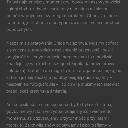
To był najdurniejszy moment gry, bowiem nasz wybawiciel
zginął chyba z dwadzieścia razy nim udało mi się mu
pomóc w pojmaniu czarnego charakteru. Chociaż u mnie
to norma, jeśli chodzi o przypadkowe uśmiercanie postaci
pobocznych.
Nasza misja uratowania Chloe wciąż trwa. Musimy cofnąć
się w czasie, aby kolejny raz zmienić przeszłość i ocalić
przyjaciółkę. Jedyne zdjęcie mogące nam to umożliwić
znajduje się w rękach naszego chłopaka (a może prawie-
chłopaka). Dotarcie do niego to istna droga przez mękę, bo
sztorm już się zaczął, a po ulicy biegają nasi znajomy –
niespełnieni fotografowie – i co chwilę musimy ich ratować
przed jakąś kretyńską śmiercią.
Aczkolwiek udaje nam się (bo co by to była za historia,
gdyby nie wyszło) i wszystko zdaje się iść świetnie do
momentu, aż odzyskujemy przytomność przy latarnii
morskiej. Za chwilę znów odpływamy i albo trafiamy w