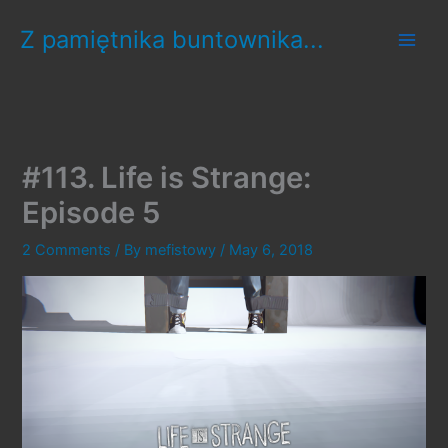
Skip
Z pamiętnika buntownika...
to
content
#113. Life is Strange:
Episode 5
2 Comments
/ By
mefistowy
/
May 6, 2018