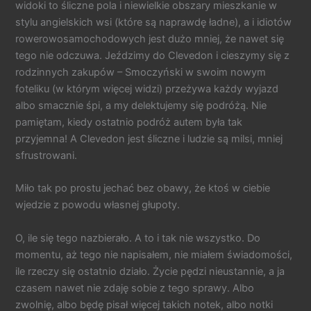
widoki to śliczne pola i niewielkie obszary mieszkanie w
stylu angielskich wsi (które są naprawdę ładne), a i idiotów
rowerowosamochodowych jest dużo mniej, że nawet się
tego nie odczuwa. Jeździmy do Clevedon i cieszymy się z
rodzinnych zakupów – Smoczyński w swoim nowym
foteliku (w którym więcej widzi) przeżywa każdy wyjazd
albo smacznie śpi, a my delektujemy się podróżą. Nie
pamiętam, kiedy ostatnio podróż autem była tak
przyjemna! A Clevedon jest śliczne i ludzie są milsi, mniej
sfrustrowani.
Miło tak po prostu jechać bez obawy, że ktoś w ciebie
wjedzie z powodu własnej głupoty.
O, ile się tego nazbierało. A to i tak nie wszystko. Do
momentu, aż tego nie napisałem, nie miałem świadomości,
ile rzeczy się ostatnio działo. Życie pędzi nieustannie, a ja
czasem nawet nie zdaję sobie z tego sprawy. Albo
zwolnię, albo będę pisał więcej takich notek, albo notki