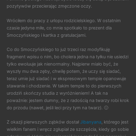
pozytywów przecierając zmęczone oczy.
Wróciłem do pracy z urlopu rodzicielskiego. W ostatnim
czasie jedyne miłe, co mnie spotkało to prezent dla
Smoczyńskiego i kartka z gratulacjami.
Co do Smoczyńskiego to już trzeci raz modyfikuję
fragment wpisu o nim, bo cholera jedna na tyłku nie usiedzi
tylko ewoluuje jak nienormalny. Najpierw miało być, że
wyszły mu dwa zęby, chwilę potem, że uczy się siadać,
teraz umie już siadać i w ekspresowym tempie opanowuje
stawanie i chodzenie. W takim tempie to do pierwszych
urodziń skończy studia z wyróżnieniem! A tak na
poważnie: jestem dumny, że z radością na twarzy robi krok
do przodu (nawet, jeśli leci przy tym na twarz). 🙂
Z okazji pierwszych ząbków dostał
Jibanyana
, którego jest
wielkim fanem i wręcz zgłupiał ze szczęścia, kiedy go sobie