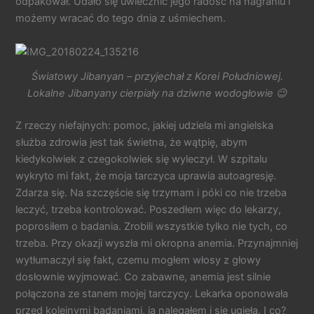
odpakował. Udało się uwiecznić jego radość na nagraniu i
możemy wracać do tego dnia z uśmiechem.
Światowy Jibanyan – przyjechał z Korei Południowej.
Lokalne Jibanyany cierpiały na dziwne wodogłowie 😉
Z rzeczy niefajnych: pomoc, jakiej udziela mi angielska
służba zdrowia jest tak świetna, że wątpię, abym
kiedykolwiek z czegokolwiek się wyleczył. W szpitalu
wykryto mi fakt, że moja tarczyca uprawia autoagresję.
Zdarza się. Na szczęście się trzymam i póki co nie trzeba
leczyć, trzeba kontrolować. Poszedłem więc do lekarzy,
poprosiłem o badania. Zrobili wszystkie tylko nie tych, co
trzeba. Przy okazji wyszła mi okropna anemia. Przynajmniej
wytłumaczył się fakt, czemu mogłem włosy z głowy
dosłownie wyjmować. Co zabawne, anemia jest silnie
połączona ze stanem mojej tarczycy. Lekarka oponowała
przed kolejnymi badaniami, ja nalegałem i się ugięła. I co?