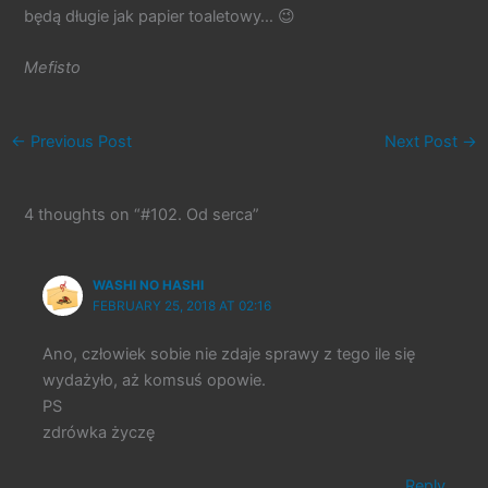
będą długie jak papier toaletowy… 😉
Mefisto
←
Previous Post
Next Post
→
4 thoughts on “#102. Od serca”
WASHI NO HASHI
FEBRUARY 25, 2018 AT 02:16
Ano, człowiek sobie nie zdaje sprawy z tego ile się
wydażyło, aż komsuś opowie.
PS
zdrówka życzę
Reply