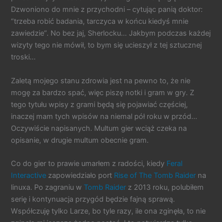
Dzwoniono do mnie z przychodni – cytując panią doktor:
“trzeba robić badania, tarczyca w końcu kiedyś mnie
zawiedzie”. No bez jaj, Sherlocku… Jakbym podczas każdej
wizyty tego nie mówił, to bym się ucieszył z tej sztucznej
troski…
Zaletą mojego stanu zdrowia jest na pewno to, że nie
mogę za bardzo spać, więc piszę notki i gram w gry. Z
tego tytułu wpisy z grami będą się pojawiać częściej,
inaczej mam tych wpisów na niemal pół roku w przód…
Oczywiście napisanych. Multum gier wciąż czeka na
opisanie, w drugie multum obecnie gram.
Co do gier to prawie umarłem z radości, kiedy
Feral
Interactive
zapowiedziało port
Rise of The Tomb Raider
na
linuxa. Po zagraniu w
Tomb Raider
z 2013 roku, polubiłem
serię i kontynuacja przygód będzie fajną sprawą.
Współczuję tylko Larze, bo tyle razy, ile ona zginęła, to nie