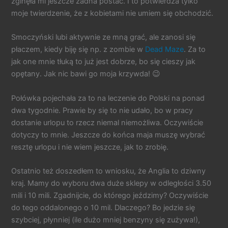
zginęła mi jeszcze żadna postać. I to potwierdza tylko
moje twierdzenie, że z kobietami nie umiem się obchodzić.
Smoczyński lubi aktywnie ze mną grać, ale zanosi się
płaczem, kiedy biję się np. z zombie w
Dead Maze
. Za to
jak one mnie tłuką to już jest dobrze, bo się cieszy jak
opętany. Jak nic bawi go moja krzywda! 😉
Połówka pojechała za to na leczenie do Polski na ponad
dwa tygodnie. Prawie by się to nie udało, bo w pracy
dostanie urlopu to rzecz niemal niemożliwa. Oczywiście
dotyczy to mnie. Jeszcze do końca maja muszę wybrać
resztę urlopu i nie wiem jeszcze, jak to zrobię.
Ostatnio też doszedłem to wniosku, że Anglia to dziwny
kraj. Mamy do wyboru dwa duże sklepy w odległości 3.50
mili i 10 mili. Zgadnijcie, do którego jeździmy? Oczywiście
do tego oddalonego o 10 mil. Dlaczego? Bo jedzie się
szybciej, płynniej (ile dużo mniej benzyny się zużywa!),