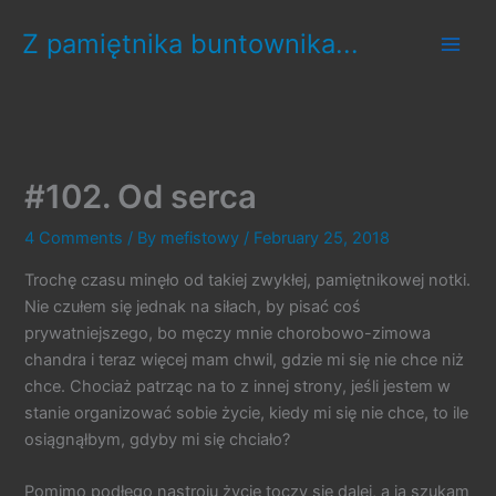
Skip
Z pamiętnika buntownika...
to
content
#102. Od serca
4 Comments
/ By
mefistowy
/
February 25, 2018
Trochę czasu minęło od takiej zwykłej, pamiętnikowej notki.
Nie czułem się jednak na siłach, by pisać coś
prywatniejszego, bo męczy mnie chorobowo-zimowa
chandra i teraz więcej mam chwil, gdzie mi się nie chce niż
chce. Chociaż patrząc na to z innej strony, jeśli jestem w
stanie organizować sobie życie, kiedy mi się nie chce, to ile
osiągnąłbym, gdyby mi się chciało?
Pomimo podłego nastroju życie toczy się dalej, a ja szukam