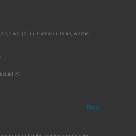
ieje wciąż…i u Ciebie i u mnie, ważne

ciuki 🙂
Reply
sposób choć trochę zamienię pośpiechu