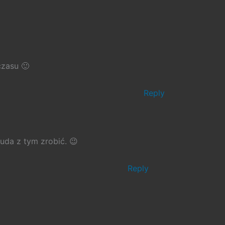
czasu 🙂
Reply
uda z tym zrobić. 😉
Reply