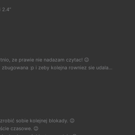
 2.4”
atnio, ze prawie nie nadazam czytac! 😉
 zbugowana :p i zeby kolejna rowniez sie udala…
zrobić sobie kolejnej blokady. 😉
ście czasowe. 😉