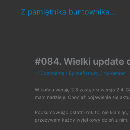
Skip
Z pamiętnika buntownika...
to
content
#084. Wielki update d
11 Comments
/ By
mefistowy
/
November 1
W końcu wersję 2.3 zastąpiła wersja 2.4. C
mam nadzieję. Chociaż pojawienie się aktual
Podsumowując ostatni rok to, nie kłamiąc,
przeżywam każdy wyjątkowy dzień z nim.