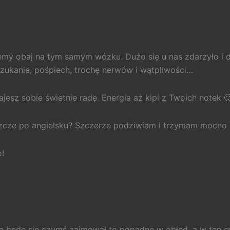
my obaj na tym samym wózku. Dużo się u nas zdarzyło i dz
 szukanie, pośpiech, trochę nerwów i wątpliwości…
dajesz sobie świetnie radę. Energia aż kipi z Twoich notek 
zcze po angielsku? Szczerze podziwiam i trzymam mocno k
!
nie będę się czymś zajmował to popadnę w obłęd, a w ten 