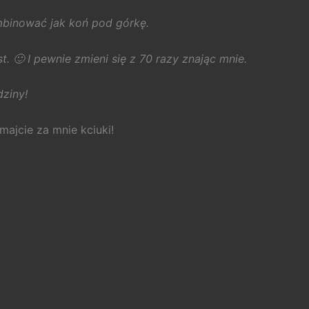
mbinować jak koń pod górkę.
st. 🙂 I pewnie zmieni się z 70 razy znając mnie.
ziny!
majcie za mnie kciuki!