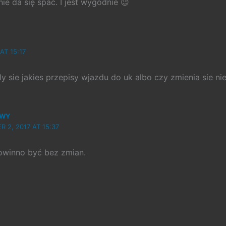
ie da się spać. I jest wygodnie 😉
AT 15:17
ly sie jakies przepisy wjazdu do uk albo czy zmienia sie ni
OWY
 2, 2017 AT 15:37
winno być bez zmian.