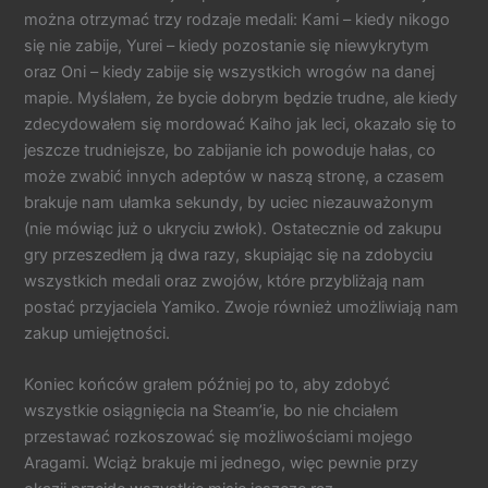
można otrzymać trzy rodzaje medali: Kami – kiedy nikogo
się nie zabije, Yurei – kiedy pozostanie się niewykrytym
oraz Oni – kiedy zabije się wszystkich wrogów na danej
mapie. Myślałem, że bycie dobrym będzie trudne, ale kiedy
zdecydowałem się mordować Kaiho jak leci, okazało się to
jeszcze trudniejsze, bo zabijanie ich powoduje hałas, co
może zwabić innych adeptów w naszą stronę, a czasem
brakuje nam ułamka sekundy, by uciec niezauważonym
(nie mówiąc już o ukryciu zwłok). Ostatecznie od zakupu
gry przeszedłem ją dwa razy, skupiając się na zdobyciu
wszystkich medali oraz zwojów, które przybliżają nam
postać przyjaciela Yamiko. Zwoje również umożliwiają nam
zakup umiejętności.
Koniec końców grałem później po to, aby zdobyć
wszystkie osiągnięcia na Steam’ie, bo nie chciałem
przestawać rozkoszować się możliwościami mojego
Aragami. Wciąż brakuje mi jednego, więc pewnie przy