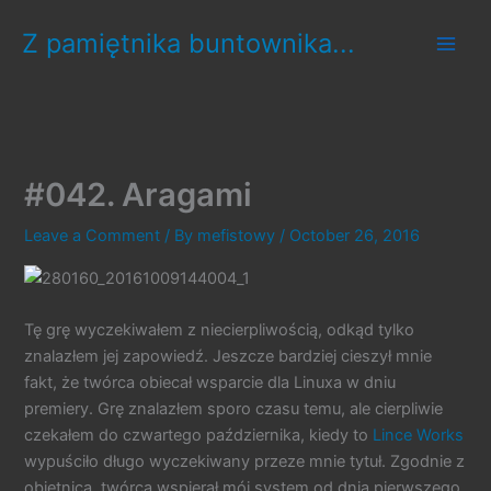
Skip
Z pamiętnika buntownika...
to
content
#042. Aragami
Leave a Comment
/ By
mefistowy
/
October 26, 2016
Tę grę wyczekiwałem z niecierpliwością, odkąd tylko
znalazłem jej zapowiedź. Jeszcze bardziej cieszył mnie
fakt, że twórca obiecał wsparcie dla Linuxa w dniu
premiery. Grę znalazłem sporo czasu temu, ale cierpliwie
czekałem do czwartego października, kiedy to
Lince Works
wypuściło długo wyczekiwany przeze mnie tytuł. Zgodnie z
obietnicą, twórca wspierał mój system od dnia pierwszego.