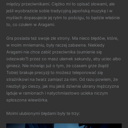
między przeciwnikami. Ciężko mi to opisać słowami, ale
jeśli wyobrazicie sobie tradycyjną japońską muzykę i w
myślach dopasujecie jej rytm to pościgu, to będzie właśnie
to, co czułem w Aragami.
Gra posiada też swoje złe strony. Ma nieco błędów, które,
w moim mniemaniu, były raczej zabawne. Niekiedy
Aragami nie chce zabić przeciwnika (sumienie się
odezwało?) przez co masz ułamek sekundy, aby uciec albo
giniesz. Nie mówiąc już o tym, że czasem grze (bądź
Tobie) brakuje precyzji to możesz teleporować się
strażnikowi na twarz zamiast za nim. Od razu powiem, że
niezbyt go cieszy, jak mu jakiś dziwnie ubrany mężczyzna
ląduje w ramionach i natychmiastowo ucieka niczym
spłoszona wiewiórka.
Moimi ulubionymi błędami były te trzy: