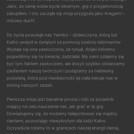
Jako, że cenię sobie bycie słownym, grę z przyjemnością
zakupiłem. I oto zaczęła się moja przygoda jako Aragami –
mściwy duch!
Do życia powołuje nas Yamiko – dziewczyna, którą lud
Kaiho uwięził w świątyni za pomocą sześciu talizmanów.
Wydaje się ona zaskoczona, że rytuał, dzięki któremu
pojawiliśmy się na świecie, zadziałał. My sami zdajemy się
być tym faktem zaskoczeni, ale dosyć szybko obdarzamy
zaufaniem naszą twórczyni i podążamy za niebieską
poświatą, która pod nieobecność jej ciała kieruje nas w
stronę naszych zadań.
Pierwsza misja jest banalnie prosta i robi za poradnik
mający na celu nauczenie nas, jak grać w tę grę.
Dowiadujemy się, że możemy teleportować się między
cieniami, pozostając niewykrytym dla ludzi Kaiho.
Oczywiście robimy to w granicach naszej energii cienia,