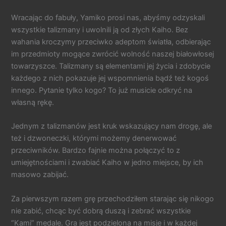
Wracając do fabuły, Yamiko prosi nas, abyśmy odzyskali
wszystkie talizmany i uwolnili ją od złych Kaiho. Bez
wahania kroczymy przeciwko adeptom światła, odbierając
im przedmioty mogące zwrócić wolność naszej białowłosej
towarzyszce. Talizmany są elementami jej życia i zdobycie
każdego z nich pokazuje jej wspomnienia bądź też kogoś
innego. Pytanie tylko kogo? To już musicie odkryć na
własną rękę.
Jednym z talizmanów jest kruk wskazujący nam drogę, ale
też i dzwoneczki, którymi możemy denerwować
przeciwników. Bardzo fajnie można połączyć to z
umiejętnościami i zwabiać Kaiho w jedno miejsce, by ich
masowo zabijać.
Za pierwszym razem grę przechodziłem starając się nikogo
nie zabić, chcąc być dobrą duszą i zebrać wszystkie
“Kami” medale. Gra jest podzielona na misje i w każdej