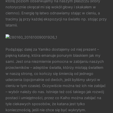
której poziom obserwujemy na naszym płaszczu (który
notorycznie okręcał mi się wokół głowy i skakałem w
ciemno). Energię tę łatwo odnawiamy stając w cieniu, a
tracimy ją przy każdej ekspozycji na światło np. stojąc przy
latarnii.
Podążając dalej za Yamiko dostajemy od niej prezent –
piękną katanę, która emanuje ponurym blaskiem jak my
sami. Jest ona niezmiernie pomocna w zabijaniu naszych
przeciwników – adeptów światła, którzy miotają światłem
w naszą stronę, co kończy się śmiercią od jednego
uderzenia (opcjonalnie od dwóch, jeśli byliśmy ukryci w
cieniu w tym czasie). Oczywiście można też ich nie zabijać
– wybór należy do nas. Istnieje też coś takiego jak rozwój
postaci i umiejętności, przez co Kaiho można zabijać na
tyle ciekawych sposobów, że katana jest tylko
koniecznością, jeśli nie chce się być wykrytym.