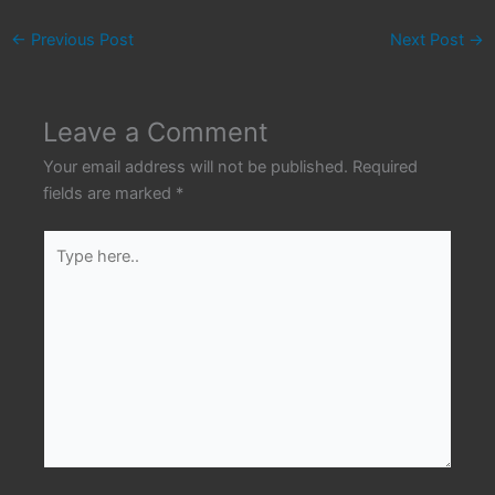
←
Previous Post
Next Post
→
Leave a Comment
Your email address will not be published.
Required
fields are marked
*
Type
here..