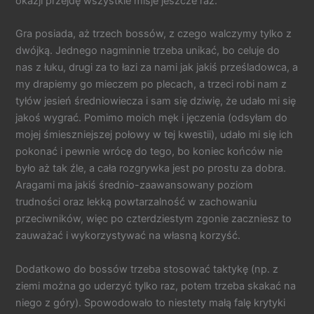
okazji przejdę wszystkie misje jeszcze raz.
Gra posiada, aż trzech bossów, z czego walczymy tylko z
dwójką. Jednego nagminnie trzeba unikać, bo celuje do
nas z łuku, drugi za to łazi za nami jak jakiś prześladowca, a
my drapiemy go mieczem po plecach, a trzeci robi nam z
tyłów jesień średniowiecza i sam się dziwię, że udało mi się
jakoś wygrać. Pomimo moich męk i jęczenia (odsyłam do
mojej śmieszniejszej połowy w tej kwestii), udało mi się ich
pokonać i pewnie wrócę do tego, bo koniec końców nie
było aż tak źle, a cała rozgrywka jest po prostu za dobra.
Aragami ma jakiś średnio-zaawansowany poziom
trudności oraz lekką powtarzalność w zachowaniu
przeciwników, więc po czterdziestym zgonie zaczniesz to
zauważać i wykorzystywać na własną korzyść.
Dodatkowo do bossów trzeba stosować taktykę (np. z
ziemi można go uderzyć tylko raz, potem trzeba skakać na
niego z góry). Spowodowało to niestety małą falę krytyki