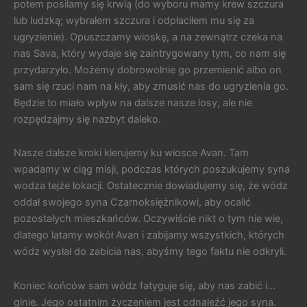
potem posilamy się krwią (do wyboru mamy krew szczura
lub ludzką; wybrałem szczura i odpłaciłem mu się za
ugryzienie). Opuszczamy wioskę, a na zewnątrz czeka na
nas Sava, który wydaje się zaintrygowany tym, co nam się
przydarzyło. Możemy dobrowolnie go przemienić albo on
sam się rzuci nam na kły, aby zmusić nas do ugryzienia go.
Będzie to miało wpływ na dalsze nasze losy, ale nie
rozpędzajmy się nazbyt daleko.
Nasze dalsze kroki kierujemy ku wiosce Avan. Tam
wpadamy w ciąg misji, podczas których poszukujemy syna
wodza tejże lokacji. Ostatecznie dowiadujemy się, że wódz
oddał swojego syna Czarnoksiężnikowi, aby ocalić
pozostałych mieszkańców. Oczywiście nikt o tym nie wie,
dlatego latamy wokół Avan i zabijamy wszystkich, których
wódz wysłał do zabicia nas, abyśmy tego faktu nie odkryli.
Koniec końców sam wódz fatyguje się, aby nas zabić i…
ginie. Jego ostatnim życzeniem jest odnaleźć jego syna.