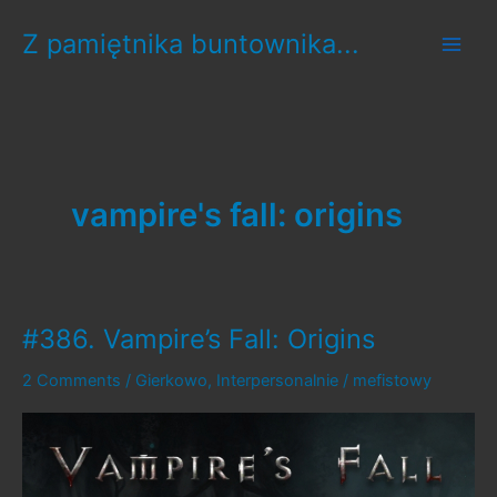
Skip
Z pamiętnika buntownika...
to
content
vampire's fall: origins
#386. Vampire’s Fall: Origins
2 Comments
/
Gierkowo
,
Interpersonalnie
/
mefistowy