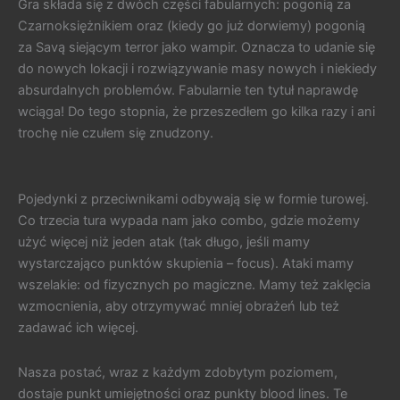
Gra składa się z dwóch części fabularnych: pogonią za
Czarnoksiężnikiem oraz (kiedy go już dorwiemy) pogonią
za Savą siejącym terror jako wampir. Oznacza to udanie się
do nowych lokacji i rozwiązywanie masy nowych i niekiedy
absurdalnych problemów. Fabularnie ten tytuł naprawdę
wciąga! Do tego stopnia, że przeszedłem go kilka razy i ani
trochę nie czułem się znudzony.
Pojedynki z przeciwnikami odbywają się w formie turowej.
Co trzecia tura wypada nam jako combo, gdzie możemy
użyć więcej niż jeden atak (tak długo, jeśli mamy
wystarczająco punktów skupienia – focus). Ataki mamy
wszelakie: od fizycznych po magiczne. Mamy też zaklęcia
wzmocnienia, aby otrzymywać mniej obrażeń lub też
zadawać ich więcej.
Nasza postać, wraz z każdym zdobytym poziomem,
dostaje punkt umiejętności oraz punkty blood lines. Te