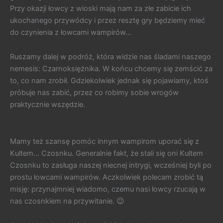
Przy okazji łowcy z wioski mają nam za złe zabicie ich
ukochanego przywódcy i przez resztę gry będziemy mieć
do czynienia z łowcami wampirów…
Ruszamy dalej w podróż, która widzie nas śladami naszego
nemesis: Czarnoksiężnika. W końcu chcemy się zemścić za
to, co nam zrobił. Gdziekolwiek jednak się pojawiamy, ktoś
próbuje nas zabić, przez co robimy sobie wrogów
praktycznie wszędzie.
Mamy też szansę pomóc innym wampirom uporać się z
Kultem… Czosnku. Generalnie fakt, że stali się oni Kultem
Czosnku to zasługa naszej niecnej intrygi, wcześniej byli po
prostu łowcami wampirów. Aczkolwiek polecam zrobić tą
misję: przynajmniej wiadomo, czemu nasi łowcy rzucają w
nas czosnkiem na przywitanie. 😉