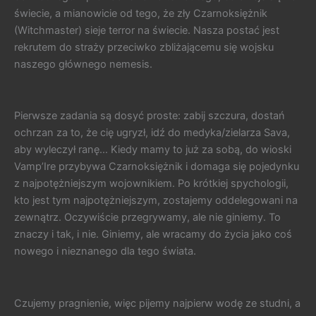
świecie, a mianowicie od tego, że zły Czarnoksiężnik
(Witchmaster) sieje terror na świecie. Nasza postać jest
rekrutem do straży przeciwko zbliżającemu się wojsku
naszego głównego nemesis.
Pierwsze zadania są dosyć proste: zabij szczura, dostań
ochrzan za to, że cię ugryzł, idź do medyka/zielarza Sava,
aby wyleczył ranę… Kiedy mamy to już za sobą, do wioski
Vamp’Ire przybywa Czarnoksiężnik i domaga się pojedynku
z najpotężniejszym wojownikiem. Po krótkiej spychologii,
kto jest tym najpotężniejszym, zostajemy oddelegowani na
zewnątrz. Oczywiście przegrywamy, ale nie giniemy. To
znaczy i tak, i nie. Giniemy, ale wracamy do życia jako coś
nowego i nieznanego dla tego świata.
Czujemy pragnienie, więc pijemy najpierw wodę ze studni, a