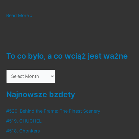
#494.
Read More »
Neighbours
From
Hell
To co było, a co wciąż jest ważne
T
o
c
Najnowsze bzdety
o
b
#520. Behind the Frame: The Finest Scenery
y
#519. CHUCHEL
ł
#518. Chonkers
o