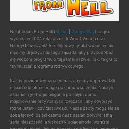
Neighbours From Hell (
Steam
|
Google Play
) to gra
wydana w 2004 roku przez JoWooD Vienna oraz
HandyGames. Jest to nietypowy tytuł, bowiem w nim
musimy dręczyć naszego sąsiada, aby przypodobać
się widzom programu o tej samej nazwie. Tak, ta gra to
“symulacja” programu rozrywkowego.
Każdy poziom wymaga od nas, abyśmy doprowadzili
sąsiada do określonego poziomu wkurzenia. Naszym
zadaniem jest więc bieganie po całym domu i
majstrowanie przy różnych rzeczach , aby stworzyć
różne usterki, czy złośliwości. Nasze psoty mogą się ze
sobą łączyć, dzięki czemu nasz sąsiad obrywa istną
serią nieszczęść, a wskaźnik oglądalności wzrasta
ponad niebiosa. Jak na początku nie jest to wymagane,