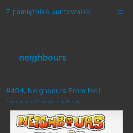
Skip
Z pamiętnika buntownika...
to
content
neighbours
#494. Neighbours From Hell
2 Comments
/
Gierkowo
/
mefistowy