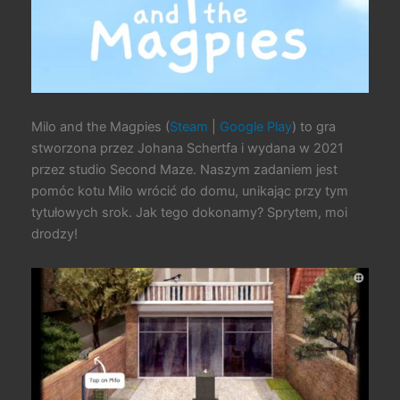
Milo and the Magpies (
Steam
|
Google Play
) to gra
stworzona przez Johana Schertfa i wydana w 2021
przez studio Second Maze. Naszym zadaniem jest
pomóc kotu Milo wrócić do domu, unikając przy tym
tytułowych srok. Jak tego dokonamy? Sprytem, moi
drodzy!