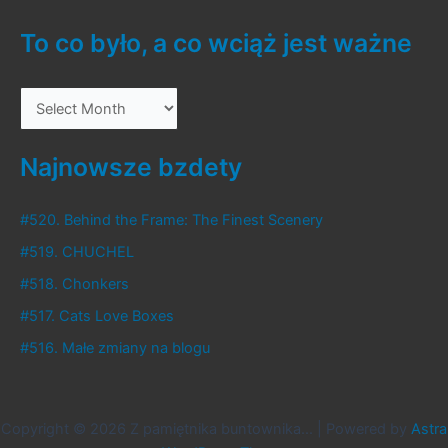
Magpies
To co było, a co wciąż jest ważne
T
o
c
Najnowsze bzdety
o
b
#520. Behind the Frame: The Finest Scenery
y
#519. CHUCHEL
ł
#518. Chonkers
o
#517. Cats Love Boxes
,
#516. Małe zmiany na blogu
a
c
o
Copyright © 2026 Z pamiętnika buntownika... | Powered by
Astra
w