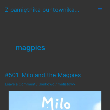
Skip
Z pamiętnika buntownika...
to
content
magpies
#501. Milo and the Magpies
Leave a Comment
/
Gierkowo
/
mefistowy