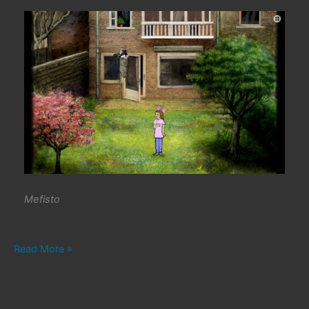
Mefisto
#501.
Read More »
Milo
and
the