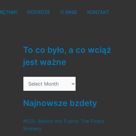
IĘTNIKI
PODRÓŻE
O MNIE
KONTAKT
To co było, a co wciąż
jest ważne
T
o
c
Najnowsze bzdety
o
b
#520. Behind the Frame: The Finest
Scenery
y