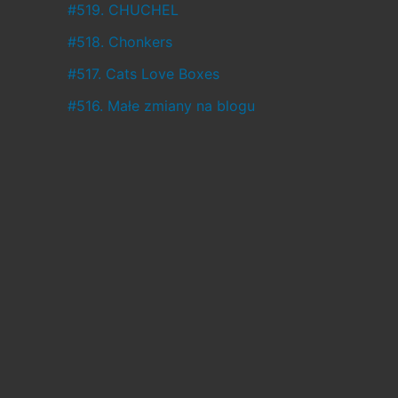
ł
#519. CHUCHEL
o
#518. Chonkers
,
#517. Cats Love Boxes
a
#516. Małe zmiany na blogu
c
o
w
c
i
ą
ż
j
e
s