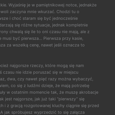
żkie. Wyjaśnię je w pamiętnikowej notce, jednakże
powoli zaczyna mnie wkurzać. Chodzi tu o
sze i choć staram się być jednocześnie
darzają się różne sytuacje, jednak kompletnie
rony chwalą się ile to oni czasu nie mają, ale z
ie musi być pierwsza… Pierwsza przy kasie,
sza za wszelką cenę, nawet jeśli oznacza to
cież najgorsze rzeczy, które mogą się nam
oś czasu nie idzie poruszać się w miejscu
 Raz, dwa, czy nawet pięć razy można wybaczyć,
wiem, co się z ludźmi dzieje, że mają potrzebę
guły w ostatnim momencie tak, że muszę akrobacje
 jest najgorsze, jak już taki “pierwszy” się
h i z gracją rozgotowanej kluchy ciągnie się przed
 A jak spróbujesz wyprzedzić to się załącza